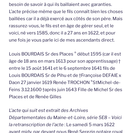
besoin de savoir à qui ils baillaient avec garanties.
L’acte précise même que le fils connaît bien les choses
baillées car il a déjà exercé aux côtés de son père. Mais
rassurez-vous, le fils est en âge de gérer seul, et le
voici, né vers 1585, donc il a 27 ans en 1622, et pour
une fois je vous parle ici de mes ascendants direct.
Louis BOURDAIS Sr des Places ° début 1595 (car il est
âge de 18 ans en mars 1613 pour son apprentissage) †
entre le 15 août 1641 et le 6 septembre 1641 fils de
Louis BOURDAIS Sr de Pihu et de †Françoise DEFAIE x
Daon 27 janvier 1619 Renée TROCHON °StMichel-de-
Feins 3.12.1600 †après juin 1643 Fille de Michel Sr des
Places et de Renée Gilles
L’acte qui suit est extrait des Archives
Départementales du Maine-et-Loire, série 5E8 – Voici
la retranscription de l’acte
: Le samedi 5 mars 1622
avant midy, par devant nous René Serezin notaire royal