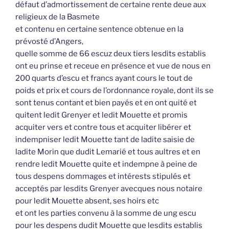
défaut d’admortissement de certaine rente deue aux
religieux de la Basmete
et contenu en certaine sentence obtenue en la
prévosté d’Angers,
quelle somme de 66 escuz deux tiers lesdits establis
ont eu prinse et receue en présence et vue de nous en
200 quarts d’escu et francs ayant cours le tout de
poids et prix et cours de l’ordonnance royale, dont ils se
sont tenus contant et bien payés et en ont quité et
quitent ledit Grenyer et ledit Mouette et promis
acquiter vers et contre tous et acquiter libérer et
indempniser ledit Mouette tant de ladite saisie de
ladite Morin que dudit Lemarié et tous aultres et en
rendre ledit Mouette quite et indempne à peine de
tous despens dommages et intérests stipulés et
acceptés par lesdits Grenyer avecques nous notaire
pour ledit Mouette absent, ses hoirs etc
et ont les parties convenu à la somme de ung escu
pour les despens dudit Mouette que lesdits establis