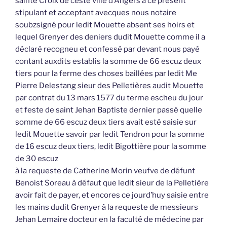
sainte Croix de ceste ville d’Angers à ce présent
stipulant et acceptant avecques nous notaire
soubzsigné pour ledit Mouette absent ses hoirs et
lequel Grenyer des deniers dudit Mouette comme il a
déclaré recogneu et confessé par devant nous payé
contant auxdits establis la somme de 66 escuz deux
tiers pour la ferme des choses baillées par ledit Me
Pierre Delestang sieur des Pelletières audit Mouette
par contrat du 13 mars 1577 du terme escheu du jour
et feste de saint Jehan Baptiste dernier passé quelle
somme de 66 escuz deux tiers avait esté saisie sur
ledit Mouette savoir par ledit Tendron pour la somme
de 16 escuz deux tiers, ledit Bigottière pour la somme
de 30 escuz
à la requeste de Catherine Morin veufve de défunt
Benoist Soreau à défaut que ledit sieur de la Pelletière
avoir fait de payer, et encores ce jourd’huy saisie entre
les mains dudit Grenyer à la requeste de messieurs
Jehan Lemaire docteur en la faculté de médecine par