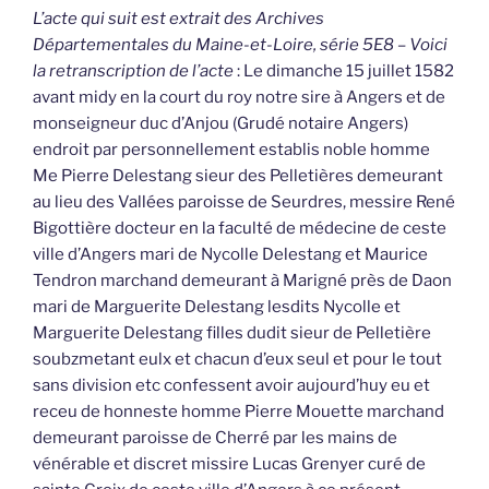
L’acte qui suit est extrait des Archives
Départementales du Maine-et-Loire, série 5E8 – Voici
la retranscription de l’acte
: Le dimanche 15 juillet 1582
avant midy en la court du roy notre sire à Angers et de
monseigneur duc d’Anjou (Grudé notaire Angers)
endroit par personnellement establis noble homme
Me Pierre Delestang sieur des Pelletières demeurant
au lieu des Vallées paroisse de Seurdres, messire René
Bigottière docteur en la faculté de médecine de ceste
ville d’Angers mari de Nycolle Delestang et Maurice
Tendron marchand demeurant à Marigné près de Daon
mari de Marguerite Delestang lesdits Nycolle et
Marguerite Delestang filles dudit sieur de Pelletière
soubzmetant eulx et chacun d’eux seul et pour le tout
sans division etc confessent avoir aujourd’huy eu et
receu de honneste homme Pierre Mouette marchand
demeurant paroisse de Cherré par les mains de
vénérable et discret missire Lucas Grenyer curé de