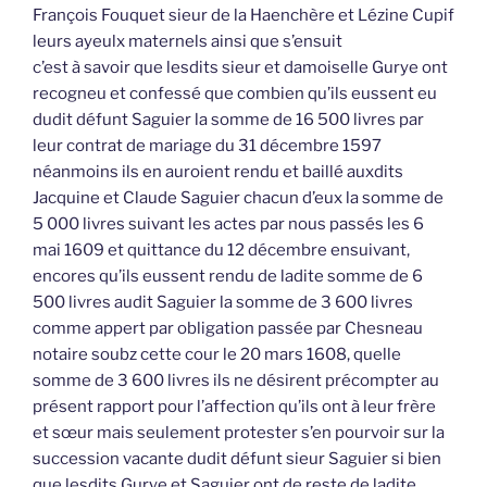
François Fouquet sieur de la Haenchère et Lézine Cupif
leurs ayeulx maternels ainsi que s’ensuit
c’est à savoir que lesdits sieur et damoiselle Gurye ont
recogneu et confessé que combien qu’ils eussent eu
dudit défunt Saguier la somme de 16 500 livres par
leur contrat de mariage du 31 décembre 1597
néanmoins ils en auroient rendu et baillé auxdits
Jacquine et Claude Saguier chacun d’eux la somme de
5 000 livres suivant les actes par nous passés les 6
mai 1609 et quittance du 12 décembre ensuivant,
encores qu’ils eussent rendu de ladite somme de 6
500 livres audit Saguier la somme de 3 600 livres
comme appert par obligation passée par Chesneau
notaire soubz cette cour le 20 mars 1608, quelle
somme de 3 600 livres ils ne désirent précompter au
présent rapport pour l’affection qu’ils ont à leur frère
et sœur mais seulement protester s’en pourvoir sur la
succession vacante dudit défunt sieur Saguier si bien
que lesdits Gurye et Saguier ont de reste de ladite