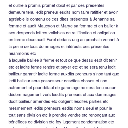
et oultre a promis promet doibt et par ces présentes
demeure tenu ledit preneur esdits nom faire ratiffier et avoir
agréable le contenu de ces dites présentes à Jehanne sa
femme et audit Maucyon et Marye sa femme et en bailler à
ses despends lettres vallables de ratiffication et obligation
en forme deue audit Furet dedans ung an prochain venant à
la peine de tous dommages et intérests ces présentes
néanmoins etc
à laquelle baillée à ferme et tout ce que dessu esdt dit tenir
etc et ladite ferme rendre et payer etc et ne sera tenu ledit
bailleur garantir ladite ferme auxdits preneurs sinon tant que
ledit bailleur sera possesseur desdites choses et non
autrement et pour défaut de garantage ne sera tenu aucun
dédommagement vers lesdits preneurs et aux dommages
dudit bailleur amendes etc obligent lesdites parties etc
mesmement ledits preneurs esdits noms seul et pour le
tout sans division etc à prendre vendre etc renonçant aux
bénéfices de division etc foy jugement condemnation etc