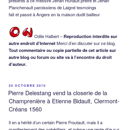
présents à ce messire Jehan Hunault prêtre et Jehan
Planchenault paroissiens de Laigné tesmoings
fait et passé à Angers en la maison dudit bailleur
Odile Halbert –
Reproduction interdite sur
autre endroit d’Internet
Merci d’en discuter sur ce blog.
Tout commentaire ou copie partielle de cet article sur
autre blog ou forum ou site va à l’encontre du droit
d’auteur.
PUBLIÉ
20 OCTOBRE 2010
LE
Pierre Delestang vend la closerie de la
Champrenière à Etienne Bidault, Clermont-
Créans 1560
Il en a hérité d’un certain Pierre Froutault, mais il a
manifestement des cohéritiers, et même une rente dûe sur