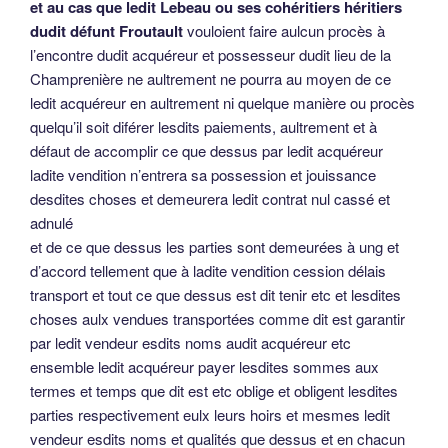
et au cas que ledit Lebeau ou ses cohéritiers héritiers
dudit défunt Froutault
vouloient faire aulcun procès à
l’encontre dudit acquéreur et possesseur dudit lieu de la
Champrenière ne aultrement ne pourra au moyen de ce
ledit acquéreur en aultrement ni quelque manière ou procès
quelqu’il soit diférer lesdits paiements, aultrement et à
défaut de accomplir ce que dessus par ledit acquéreur
ladite vendition n’entrera sa possession et jouissance
desdites choses et demeurera ledit contrat nul cassé et
adnulé
et de ce que dessus les parties sont demeurées à ung et
d’accord tellement que à ladite vendition cession délais
transport et tout ce que dessus est dit tenir etc et lesdites
choses aulx vendues transportées comme dit est garantir
par ledit vendeur esdits noms audit acquéreur etc
ensemble ledit acquéreur payer lesdites sommes aux
termes et temps que dit est etc oblige et obligent lesdites
parties respectivement eulx leurs hoirs et mesmes ledit
vendeur esdits noms et qualités que dessus et en chacun