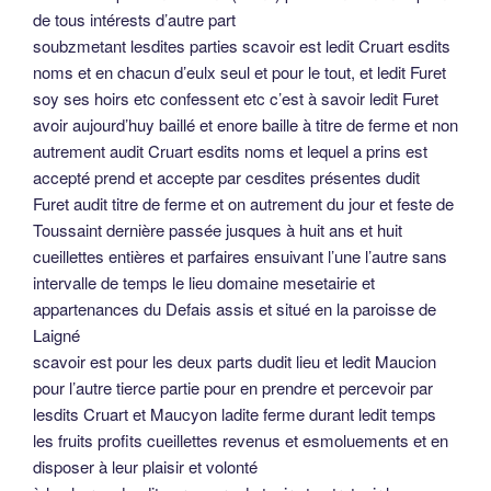
de tous intérests d’autre part
soubzmetant lesdites parties scavoir est ledit Cruart esdits
noms et en chacun d’eulx seul et pour le tout, et ledit Furet
soy ses hoirs etc confessent etc c’est à savoir ledit Furet
avoir aujourd’huy baillé et enore baille à titre de ferme et non
autrement audit Cruart esdits noms et lequel a prins est
accepté prend et accepte par cesdites présentes dudit
Furet audit titre de ferme et on autrement du jour et feste de
Toussaint dernière passée jusques à huit ans et huit
cueillettes entières et parfaires ensuivant l’une l’autre sans
intervalle de temps le lieu domaine mesetairie et
appartenances du Defais assis et situé en la paroisse de
Laigné
scavoir est pour les deux parts dudit lieu et ledit Maucion
pour l’autre tierce partie pour en prendre et percevoir par
lesdits Cruart et Maucyon ladite ferme durant ledit temps
les fruits profits cueillettes revenus et esmoluements et en
disposer à leur plaisir et volonté