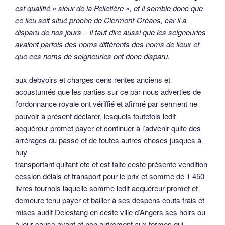
est qualifié « sieur de la Pelletière », et il semble donc que
ce lieu soit situé proche de Clermont-Créans, car il a
disparu de nos jours – Il faut dire aussi que les seigneuries
avaient parfois des noms différents des noms de lieux et
que ces noms de seigneuries ont donc disparu.
aux debvoirs et charges cens rentes anciens et
acoustumés que les parties sur ce par nous adverties de
l’ordonnance royale ont vériffié et afirmé par serment ne
pouvoir à présent déclarer, lesquels toutefois ledit
acquéreur promet payer et continuer à l’advenir quite des
arrérages du passé et de toutes autres choses jusques à
huy
transportant quitant etc et est faite ceste présente vendition
cession délais et transport pour le prix et somme de 1 450
livres tournois laquelle somme ledit acquéreur promet et
demeure tenu payer et bailler à ses despens couts frais et
mises audit Delestang en ceste ville d’Angers ses hoirs ou
à leur cause ayant et non autrement aux termes qui