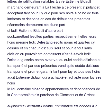
lettres de ratiffication vallables à sire Estienne Bidault
marchand demeurant à La Flèche à ce présent stipulant et
acceptant tant pour luy que pour ses hoirs à peine de tous
intérests et despens en cas de défaut ces présentes
néanmoins demeurent etc d’une part
et ledit Estienne Bidault d’autre part
soubzmettant lesdites parties respectivement elles leurs
hoirs mesme ledit Delestang esdits noms et qualités cy
dessus et en chacun d’iceulx seul et pour le tout sans
division ou pouvoir etc confessent c’est à savoir ledit
Delestang esdits noms avoir vendu quité ceddé délaissé et
transporté et par ces présentes vend quite cèdde délaisse
transporte et promet garantir tant pour luy et tous ses hoirs
audit Estienne Bidault qui a achapté et achapte pour luy ses
hoirs
le lieu domaine closerie appartenances et dépendances de
la Champrenière sis paroisse de Clermont et de Créant
aujourd’hui Clermont-Créans, communes fusionnées à 7