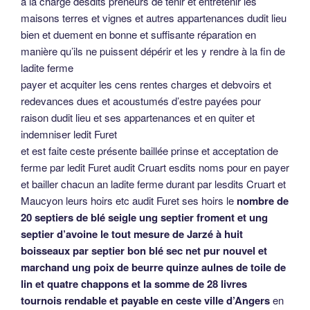
à la charge desdits preneurs de tenir et entretenir les
maisons terres et vignes et autres appartenances dudit lieu
bien et duement en bonne et suffisante réparation en
manière qu’ils ne puissent dépérir et les y rendre à la fin de
ladite ferme
payer et acquiter les cens rentes charges et debvoirs et
redevances dues et acoustumés d’estre payées pour
raison dudit lieu et ses appartenances et en quiter et
indemniser ledit Furet
et est faite ceste présente baillée prinse et acceptation de
ferme par ledit Furet audit Cruart esdits noms pour en payer
et bailler chacun an ladite ferme durant par lesdits Cruart et
Maucyon leurs hoirs etc audit Furet ses hoirs le
nombre de
20 septiers de blé seigle ung septier froment et ung
septier d’avoine le tout mesure de Jarzé à huit
boisseaux par septier bon blé sec net pur nouvel et
marchand ung poix de beurre quinze aulnes de toile de
lin et quatre chappons et la somme de 28 livres
tournois rendable et payable en ceste ville d’Angers
en