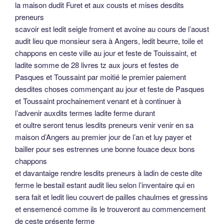
la maison dudit Furet et aux cousts et mises desdits
preneurs
scavoir est ledit seigle froment et avoine au cours de l’aoust
audit lieu que monsieur sera à Angers, ledit beurre, toile et
chappons en ceste ville au jour et feste de Touissaint, et
ladite somme de 28 livres tz aux jours et festes de
Pasques et Toussaint par moitié le premier paiement
desdites choses commençant au jour et feste de Pasques
et Toussaint prochainement venant et à continuer à
l’advenir auxdits termes ladite ferme durant
et oultre seront tenus lesdits preneurs venir venir en sa
maison d’Angers au premier jour de l’an et luy payer et
bailler pour ses estrennes une bonne fouace deux bons
chappons
et davantaige rendre lesdits preneurs à ladin de ceste dite
ferme le bestail estant audit lieu selon l’inventaire qui en
sera fait et ledit lieu couvert de pailles chaulmes et gressins
et ensemencé comme ils le trouveront au commencement
de ceste présente ferme