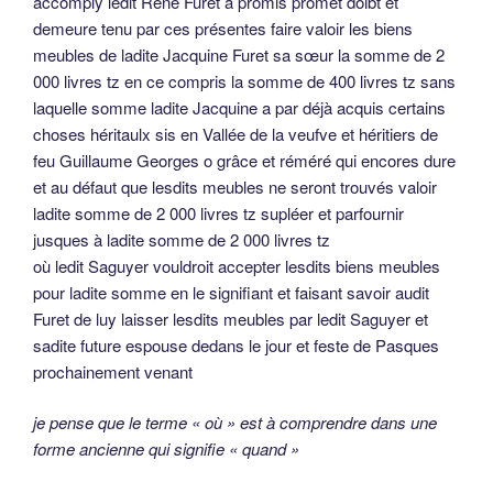
accomply ledit René Furet a promis promet doibt et
demeure tenu par ces présentes faire valoir les biens
meubles de ladite Jacquine Furet sa sœur la somme de 2
000 livres tz en ce compris la somme de 400 livres tz sans
laquelle somme ladite Jacquine a par déjà acquis certains
choses héritaulx sis en Vallée de la veufve et héritiers de
feu Guillaume Georges o grâce et réméré qui encores dure
et au défaut que lesdits meubles ne seront trouvés valoir
ladite somme de 2 000 livres tz supléer et parfournir
jusques à ladite somme de 2 000 livres tz
où ledit Saguyer vouldroit accepter lesdits biens meubles
pour ladite somme en le signifiant et faisant savoir audit
Furet de luy laisser lesdits meubles par ledit Saguyer et
sadite future espouse dedans le jour et feste de Pasques
prochainement venant
je pense que le terme « où » est à comprendre dans une
forme ancienne qui signifie « quand »