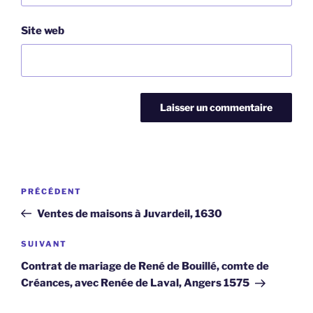
Site web
Navigation
Article
PRÉCÉDENT
de
précédent
Ventes de maisons à Juvardeil, 1630
l’article
Article
SUIVANT
suivant
Contrat de mariage de René de Bouillé, comte de
Créances, avec Renée de Laval, Angers 1575