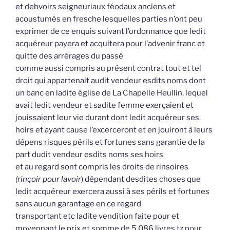
et debvoirs seigneuriaux féodaux anciens et
acoustumés en fresche lesquelles parties n’ont peu
exprimer de ce enquis suivant l’ordonnance que ledit
acquéreur payera et acquitera pour l’advenir franc et
quitte des arrérages du passé
comme aussi compris au présent contrat tout et tel
droit qui appartenait audit vendeur esdits noms dont
un banc en ladite église de La Chapelle Heullin, lequel
avait ledit vendeur et sadite femme exerçaient et
jouissaient leur vie durant dont ledit acquéreur ses
hoirs et ayant cause l’excerceront et en jouiront à leurs
dépens risques périls et fortunes sans garantie de la
part dudit vendeur esdits noms ses hoirs
et au regard sont compris les droits de rinsoires
(rinçoir pour lavoir
) dépendant desdites choses que
ledit acquéreur exercera aussi à ses périls et fortunes
sans aucun garantage en ce regard
transportant etc ladite vendition faite pour et
moyennant le prix et somme de 5 086 livres tz pour