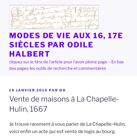
Aller
au
contenu
principal
MODES DE VIE AUX 16, 17E
SIÈCLES PAR ODILE
HALBERT
cliquez sur le titre de l'article pour l'avoir pleine page – En bas
des pages les outils de recherche et commentaires
PUBLIÉ
19 JANVIER 2010
PAR
OH
LE
Vente de maisons à La Chapelle-
Hulin, 1667
Je trouve rarement à vous parler de La Chapelle-Hulin,
voici enfin un acte qui est vente de logis au bourg.