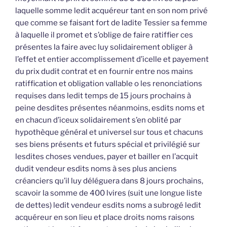
laquelle somme ledit acquéreur tant en son nom privé
que comme se faisant fort de ladite Tessier sa femme
à laquelle il promet et s’oblige de faire ratiffier ces
présentes la faire avec luy solidairement obliger à
l’effet et entier accomplissement d’icelle et payement
du prix dudit contrat et en fournir entre nos mains
ratiffication et obligation vallable o les renonciations
requises dans ledit temps de 15 jours prochains à
peine desdites présentes néanmoins, esdits noms et
en chacun d’iceux solidairement s’en oblité par
hypothèque général et universel sur tous et chacuns
ses biens présents et futurs spécial et privilégié sur
lesdites choses vendues, payer et bailler en l’acquit
dudit vendeur esdits noms à ses plus anciens
créanciers qu’il luy déléguera dans 8 jours prochains,
scavoir la somme de 400 lvires (suit une longue liste
de dettes) ledit vendeur esdits noms a subrogé ledit
acquéreur en son lieu et place droits noms raisons