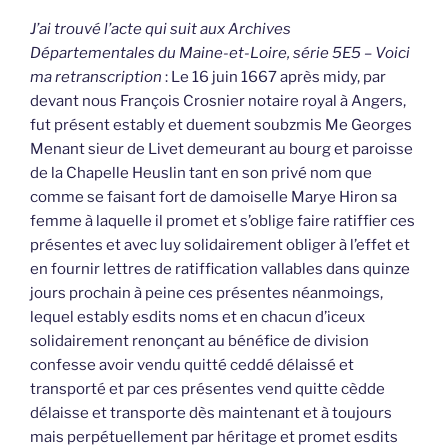
J’ai trouvé l’acte qui suit aux Archives
Départementales du Maine-et-Loire, série 5E5 – Voici
ma retranscription
: Le 16 juin 1667 après midy, par
devant nous François Crosnier notaire royal à Angers,
fut présent estably et duement soubzmis Me Georges
Menant sieur de Livet demeurant au bourg et paroisse
de la Chapelle Heuslin tant en son privé nom que
comme se faisant fort de damoiselle Marye Hiron sa
femme à laquelle il promet et s’oblige faire ratiffier ces
présentes et avec luy solidairement obliger à l’effet et
en fournir lettres de ratiffication vallables dans quinze
jours prochain à peine ces présentes néanmoings,
lequel estably esdits noms et en chacun d’iceux
solidairement renonçant au bénéfice de division
confesse avoir vendu quitté ceddé délaissé et
transporté et par ces présentes vend quitte cèdde
délaisse et transporte dès maintenant et à toujours
mais perpétuellement par héritage et promet esdits