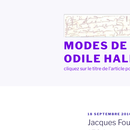
Aller
au
contenu
principal
MODES DE 
ODILE HA
cliquez sur le titre de l'articl
PUBLIÉ
18 SEPTEMBRE 201
LE
Jacques Fous