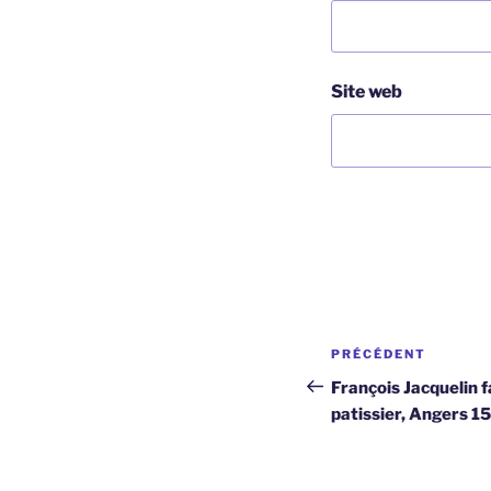
Site web
Navigation
Article
PRÉCÉDENT
de
précédent
François Jacquelin 
patissier, Angers 1
l’article