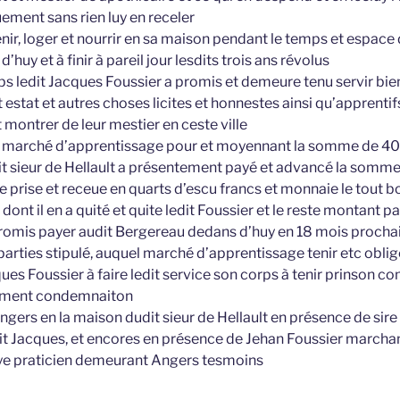
ement sans rien luy en receler
 tenir, loger et nourrir en sa maison pendant le temps et espace 
huy et à finir à pareil jour lesdits trois ans révolus
s ledit Jacques Foussier a promis et demeure tenu servir bie
estat et autres choses licites et honnestes ainsi qu’apprentif
montrer de leur mestier en ceste ville
ent marché d’apprentissage pour et moyennant la somme de 40 
t sieur de Hellault a présentement payé et advancé la somme
e prise et receue en quarts d’escu francs et monnaie le tout b
dont il en a quité et quite ledit Foussier et le reste montant p
 promis payer audit Bergereau dedans d’huy en 18 mois proch
s parties stipulé, auquel marché d’apprentissage tenir etc obl
ues Foussier à faire ledit service son corps à tenir prinson 
gement condemnaiton
Angers en la maison dudit sieur de Hellault en présence de sir
t Jacques, et encores en présence de Jehan Foussier marcha
ye praticien demeurant Angers tesmoins