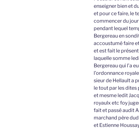
enseigner bien et du
et pour ce faire, le
commencer du jour d’
pendant lequel temp
Bergereau en sondit 
accoustumé faire et 
et est fait le prés
laquelle somme ledi
Bergereau qui l’a eu
l’ordonnance royale 
sieur de Hellault a
le tout par les dite
et mesme ledit Jacq
royaulx etc foy ju
fait et passé audit 
marchand père dudi
et Estienne Houssa