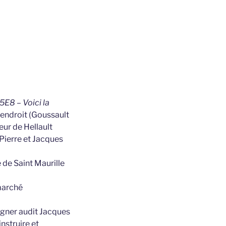
5E8 – Voici la
s endroit (Goussault
ur de Hellault
 Pierre et Jacques
de Saint Maurille
 marché
igner audit Jacques
instruire et