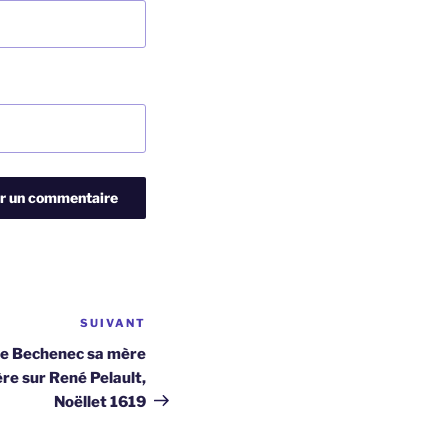
SUIVANT
Article
suivant
ne Bechenec sa mère
ère sur René Pelault,
Noëllet 1619