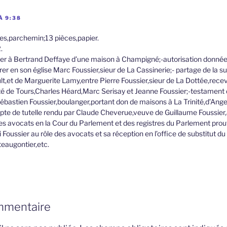
À 9:38
ces,parchemin;13 pièces,papier.
.
sier à Bertrand Deffaye d’une maison à Champigné;-autorisation donnée 
rer en son église Marc Foussier,sieur de La Cassinerie;- partage de la 
ult,et de Marguerite Lamy,entre Pierre Foussier,sieur de La Dottée,rece
té de Tours,Charles Héard,Marc Serisay et Jeanne Foussier;-testament
astien Foussier,boulanger,portant don de maisons à La Trinité,d’Anger
pte de tutelle rendu par Claude Cheverue,veuve de Guillaume Foussier,à
es avocats en la Cour du Parlement et des registres du Parlement prouv
Foussier au rôle des avocats et sa réception en l’office de substitut d
teaugontier,etc.
mmentaire