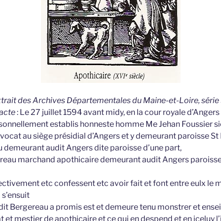
extrait des Archives Départementales du Maine-et-Loire, série 
’acte
: Le 27 juillet 1594 avant midy, en la cour royale d’Anger
sonnellement establis honneste homme Me Jehan Foussier sie
dvocat au siège présidial d’Angers et y demeurant paroisse St
 demeurant audit Angers dite paroisse d’une part,
ereau marchand apothicaire demeurant audit Angers paroisse 
tivement etc confessent etc avoir fait et font entre eulx le
 s’ensuit
ledit Bergereau a promis est et demeure tenu monstrer et ense
t et mestier de apothicaire et ce qui en despend et en iceluy l’