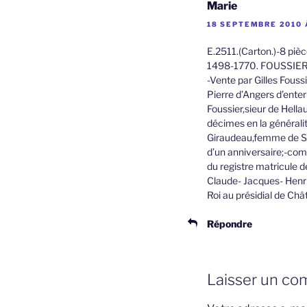
Marie
18 SEPTEMBRE 2010 
E.2511.(Carton.)-8 piè
1498-1770. FOUSSIER
-Vente par Gilles Fous
Pierre d’Angers d’enter
Foussier,sieur de Hella
décimes en la générali
Giraudeau,femme de Séb
d’un anniversaire;-com
du registre matricule d
Claude- Jacques- Henri 
Roi au présidial de Châ
Répondre
Laisser un co