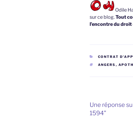
Odile Ha
sur ce blog.
Tout co
l’encontre du droit
CATÉGORIES
CONTRAT D'AP
ÉTIQUETTES
ANGERS
,
APOTH
Une réponse sur
1594”