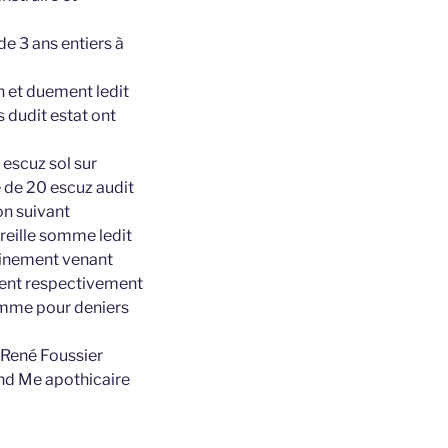
de 3 ans entiers à
n et duement ledit
s dudit estat ont
escuz sol sur
 de 20 escuz audit
on suivant
areille somme ledit
ainement venant
igent respectivement
comme pour deniers
e René Foussier
nd Me apothicaire