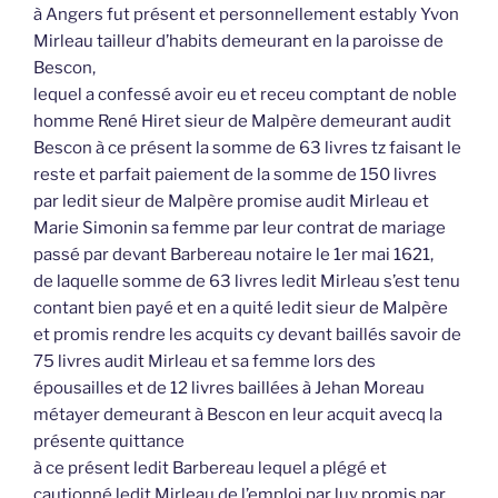
à Angers fut présent et personnellement estably Yvon
Mirleau tailleur d’habits demeurant en la paroisse de
Bescon,
lequel a confessé avoir eu et receu comptant de noble
homme René Hiret sieur de Malpère demeurant audit
Bescon à ce présent la somme de 63 livres tz faisant le
reste et parfait paiement de la somme de 150 livres
par ledit sieur de Malpère promise audit Mirleau et
Marie Simonin sa femme par leur contrat de mariage
passé par devant Barbereau notaire le 1er mai 1621,
de laquelle somme de 63 livres ledit Mirleau s’est tenu
contant bien payé et en a quité ledit sieur de Malpère
et promis rendre les acquits cy devant baillés savoir de
75 livres audit Mirleau et sa femme lors des
épousailles et de 12 livres baillées à Jehan Moreau
métayer demeurant à Bescon en leur acquit avecq la
présente quittance
à ce présent ledit Barbereau lequel a plégé et
cautionné ledit Mirleau de l’emploi par luy promis par