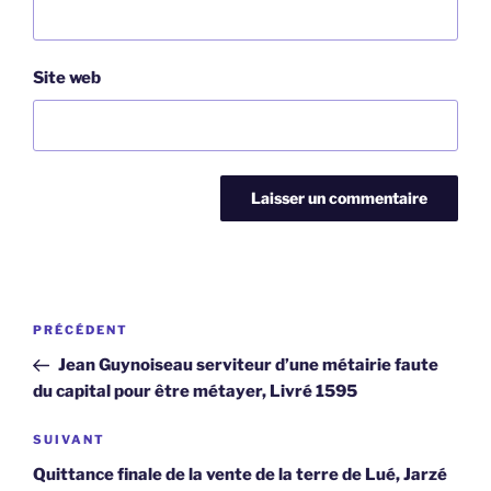
Site web
Navigation
Article
PRÉCÉDENT
de
précédent
Jean Guynoiseau serviteur d’une métairie faute
l’article
du capital pour être métayer, Livré 1595
Article
SUIVANT
suivant
Quittance finale de la vente de la terre de Lué, Jarzé