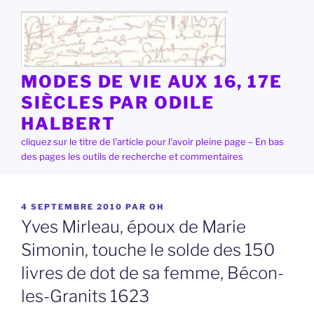
Aller
au
contenu
principal
MODES DE VIE AUX 16, 17E
SIÈCLES PAR ODILE
HALBERT
cliquez sur le titre de l'article pour l'avoir pleine page – En bas
des pages les outils de recherche et commentaires
PUBLIÉ
4 SEPTEMBRE 2010
PAR
OH
LE
Yves Mirleau, époux de Marie
Simonin, touche le solde des 150
livres de dot de sa femme, Bécon-
les-Granits 1623