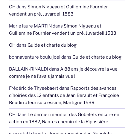
OH
dans
Simon Nigueau et Guillemine Fournier
vendent un pré, Juvardeil 1583
Marie laure MARTIN
dans
Simon Nigueau et
Guillemine Fournier vendent un pré, Juvardeil 1583
OH
dans
Guide et charte du blog
bonnaventure bouju joel
dans
Guide et charte du blog
BALLAIN-RINALDI
dans
A 88 ans je découvre la vue
comme je ne l’avais jamais vue !
Frédéric de Thysebaert
dans
Rapports des avances
d’hoiries des 12 enfants de Jean Berault et Françoise
Beudin à leur succession, Martigné 1539
OH
dans
Le dernier meunier des Gobelets encore en
action en 1882, Nantes chemin de la Ripossière
yvan pfaff
dans
Le dernier meunier des Gobelets