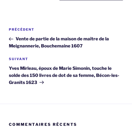
Navigation
Article
PRÉCÉDENT
de
précédent
Vente de partie de la maison de maître de la
l’article
Meignannerie, Bouchemaine 1607
Article
SUIVANT
suivant
Yves Mirleau, époux de Marie Simonin, touche le
solde des 150 livres de dot de sa femme, Bécon-les-
Granits 1623
COMMENTAIRES RÉCENTS