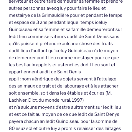
serviteur et outre faire demeurer sa femme et prendre
autres personnes avecq luy pour faire le lieu et
mestairye de la Grimauldière pour et pendant le temps
et espace de 3 ans pendant lequel temps iceluy
Guinoiseau et sa femme et sa famille demeureront sur
ledit lieu comme serviteurs dudit de Saint Denis sans
qu’ils puissent prétendre aulcune chose des fruits
dudit lieu d’aultant qu’iceluy Guinoiseau n’a le moyen
de demeurer audit lieu comme mestayer pour ce que
les bestiaulx applets et ustenciles dudit lieu sont et
appartiennent audit de Saint Denis
appli : nom générique des objets servant à l’attelage
des animaux de trait et de labourage et à les attacher
soit ensemble, soit dans les étables et écuries (M.
Lachiver, Dict. du monde rural, 1997)
et n’a aulcuns moyens d’estre aultrement sur ledit lieu
et est ce fait au moyen de ce que ledit de Saint Denys
payera chacun an ledit Guinoiseau pour la somme de
80 esuz sol et outre luy a promis relaisser des laitages