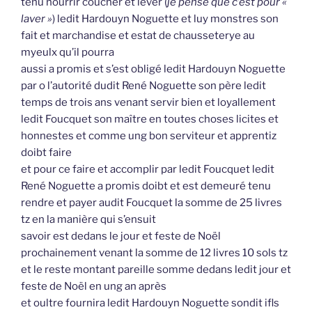
tenu nourrir coucher et lever (
je pense que c’est pour «
laver »
) ledit Hardouyn Noguette et luy monstres son
fait et marchandise et estat de chausseterye au
myeulx qu’il pourra
aussi a promis et s’est obligé ledit Hardouyn Noguette
par o l’autorité dudit René Noguette son père ledit
temps de trois ans venant servir bien et loyallement
ledit Foucquet son maître en toutes choses licites et
honnestes et comme ung bon serviteur et apprentiz
doibt faire
et pour ce faire et accomplir par ledit Foucquet ledit
René Noguette a promis doibt et est demeuré tenu
rendre et payer audit Foucquet la somme de 25 livres
tz en la manière qui s’ensuit
savoir est dedans le jour et feste de Noël
prochainement venant la somme de 12 livres 10 sols tz
et le reste montant pareille somme dedans ledit jour et
feste de Noël en ung an après
et oultre fournira ledit Hardouyn Noguette sondit ifls