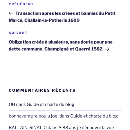
Navigation
Article
PRÉCÉDENT
de
précédent
Transaction après les criées et bannies du Petit
l’article
Marcé, Challain-la-Potherie 1609
Article
SUIVANT
suivant
Obligation créée à plusieurs, sans doute pour une
dette commune, Champigné et Querré 1582
COMMENTAIRES RÉCENTS
OH
dans
Guide et charte du blog
bonnaventure bouju joel
dans
Guide et charte du blog
BALLAIN-RINALDI
dans
A 88 ans je découvre la vue