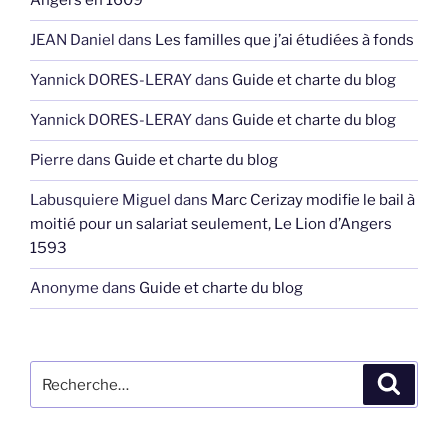
Angers en 1609
JEAN Daniel
dans
Les familles que j’ai étudiées à fonds
Yannick DORES-LERAY
dans
Guide et charte du blog
Yannick DORES-LERAY
dans
Guide et charte du blog
Pierre
dans
Guide et charte du blog
Labusquiere Miguel
dans
Marc Cerizay modifie le bail à
moitié pour un salariat seulement, Le Lion d’Angers
1593
Anonyme
dans
Guide et charte du blog
Recherche
Recher
pour
: