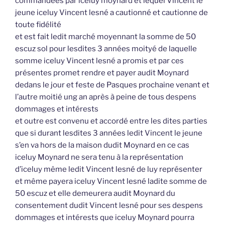
commandées par iceluy moynard et lequel Vincent le
jeune iceluy Vincent lesné a cautionné et cautionne de
toute fidélité
et est fait ledit marché moyennant la somme de 50
escuz sol pour lesdites 3 années moityé de laquelle
somme iceluy Vincent lesné a promis et par ces
présentes promet rendre et payer audit Moynard
dedans le jour et feste de Pasques prochaine venant et
l’autre moitié ung an après à peine de tous despens
dommages et intérests
et outre est convenu et accordé entre les dites parties
que si durant lesdites 3 années ledit Vincent le jeune
s’en va hors de la maison dudit Moynard en ce cas
iceluy Moynard ne sera tenu à la représentation
d’iceluy même ledit Vincent lesné de luy représenter
et même payera iceluy Vincent lesné ladite somme de
50 escuz et elle demeurera audit Moynard du
consentement dudit Vincent lesné pour ses despens
dommages et intérests que iceluy Moynard pourra