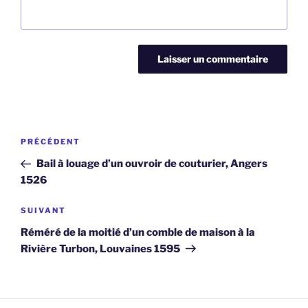
Navigation
Article
PRÉCÉDENT
de
précédent
Bail à louage d’un ouvroir de couturier, Angers
l’article
1526
Article
SUIVANT
suivant
Réméré de la moitié d’un comble de maison à la
Rivière Turbon, Louvaines 1595