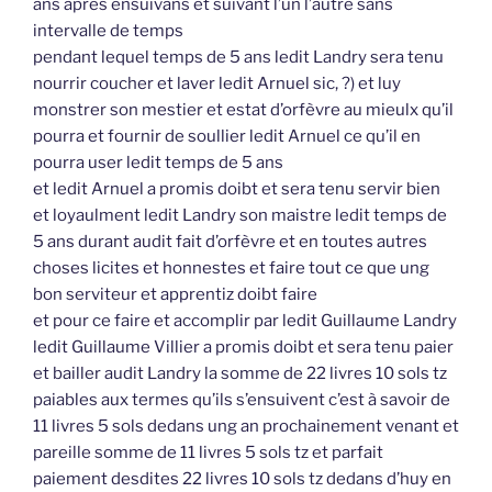
ans après ensuivans et suivant l’un l’autre sans
intervalle de temps
pendant lequel temps de 5 ans ledit Landry sera tenu
nourrir coucher et laver ledit Arnuel sic, ?) et luy
monstrer son mestier et estat d’orfèvre au mieulx qu’il
pourra et fournir de soullier ledit Arnuel ce qu’il en
pourra user ledit temps de 5 ans
et ledit Arnuel a promis doibt et sera tenu servir bien
et loyaulment ledit Landry son maistre ledit temps de
5 ans durant audit fait d’orfèvre et en toutes autres
choses licites et honnestes et faire tout ce que ung
bon serviteur et apprentiz doibt faire
et pour ce faire et accomplir par ledit Guillaume Landry
ledit Guillaume Villier a promis doibt et sera tenu paier
et bailler audit Landry la somme de 22 livres 10 sols tz
paiables aux termes qu’ils s’ensuivent c’est à savoir de
11 livres 5 sols dedans ung an prochainement venant et
pareille somme de 11 livres 5 sols tz et parfait
paiement desdites 22 livres 10 sols tz dedans d’huy en