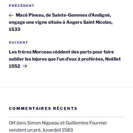
Navigation
Article
PRÉCÉDENT
de
précédent
Macé Pineau, de Sainte-Gemmes d’Andigné,
l’article
engage une vigne située à Angers Saint Nicolas,
1533
Article
SUIVANT
suivant
Les frères Morceau cèddent des parts pour faire
oublier les injures que l’un d’eux à proférées, Noëllet
1552
COMMENTAIRES RÉCENTS
OH
dans
Simon Nigueau et Guillemine Fournier
vendent un pré, Juvardeil 1583