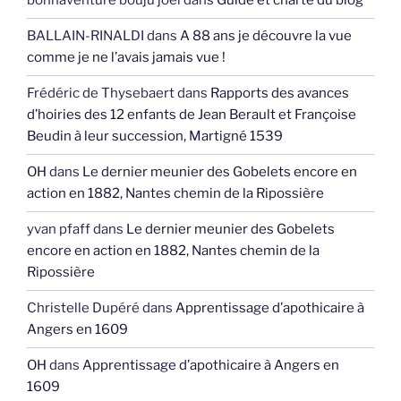
bonnaventure bouju joel
dans
Guide et charte du blog
BALLAIN-RINALDI
dans
A 88 ans je découvre la vue
comme je ne l’avais jamais vue !
Frédéric de Thysebaert
dans
Rapports des avances
d’hoiries des 12 enfants de Jean Berault et Françoise
Beudin à leur succession, Martigné 1539
OH
dans
Le dernier meunier des Gobelets encore en
action en 1882, Nantes chemin de la Ripossière
yvan pfaff
dans
Le dernier meunier des Gobelets
encore en action en 1882, Nantes chemin de la
Ripossière
Christelle Dupéré
dans
Apprentissage d’apothicaire à
Angers en 1609
OH
dans
Apprentissage d’apothicaire à Angers en
1609