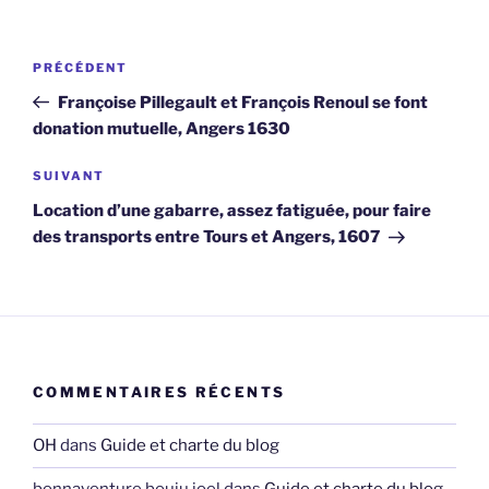
Navigation
Article
PRÉCÉDENT
de
précédent
Françoise Pillegault et François Renoul se font
l’article
donation mutuelle, Angers 1630
Article
SUIVANT
suivant
Location d’une gabarre, assez fatiguée, pour faire
des transports entre Tours et Angers, 1607
COMMENTAIRES RÉCENTS
OH
dans
Guide et charte du blog