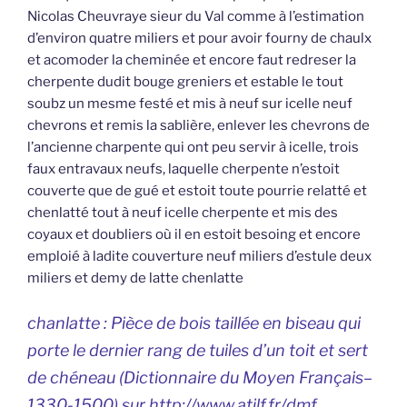
Nicolas Cheuvraye sieur du Val comme à l’estimation
d’environ quatre miliers et pour avoir fourny de chaulx
et acomoder la cheminée et encore faut redreser la
cherpente dudit bouge greniers et estable le tout
soubz un mesme festé et mis à neuf sur icelle neuf
chevrons et remis la sablière, enlever les chevrons de
l’ancienne charpente qui ont peu servir à icelle, trois
faux entravaux neufs, laquelle cherpente n’estoit
couverte que de gué et estoit toute pourrie relatté et
chenlatté tout à neuf icelle cherpente et mis des
coyaux et doubliers où il en estoit besoing et encore
emploié à ladite couverture neuf miliers d’estule deux
miliers et demy de latte chenlatte
chanlatte : Pièce de bois taillée en biseau qui
porte le dernier rang de tuiles d’un toit et sert
de chéneau (
Dictionnaire du Moyen Français
–
1330-1500) sur http://www.atilf.fr/dmf