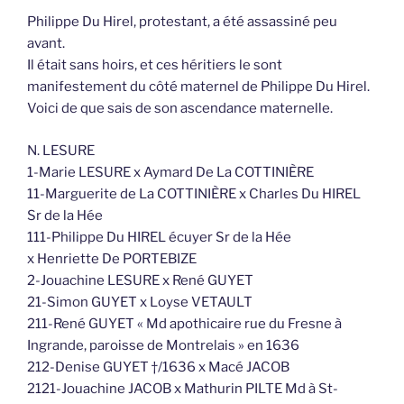
Philippe Du Hirel, protestant, a été assassiné peu
avant.
Il était sans hoirs, et ces héritiers le sont
manifestement du côté maternel de Philippe Du Hirel.
Voici de que sais de son ascendance maternelle.
N. LESURE
1-Marie LESURE x Aymard De La COTTINIÈRE
11-Marguerite de La COTTINIÈRE x Charles Du HIREL
Sr de la Hée
111-Philippe Du HIREL écuyer Sr de la Hée
x Henriette De PORTEBIZE
2-Jouachine LESURE x René GUYET
21-Simon GUYET x Loyse VETAULT
211-René GUYET « Md apothicaire rue du Fresne à
Ingrande, paroisse de Montrelais » en 1636
212-Denise GUYET †/1636 x Macé JACOB
2121-Jouachine JACOB x Mathurin PILTE Md à St-