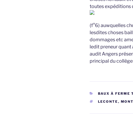
toutes expéditions 
(f°6) auwquelles cho
lesdites choses bail
dommages etc amende
ledit preneur quant
audit Angers prése
principal du collèg
CATÉGORIES
BAUX À FERME 
ÉTIQUETTES
LECONTE
,
MONT