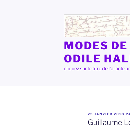
Aller
au
contenu
principal
MODES DE 
ODILE HA
cliquez sur le titre de l'articl
PUBLIÉ
25 JANVIER 2018
P
LE
Guillaume Le