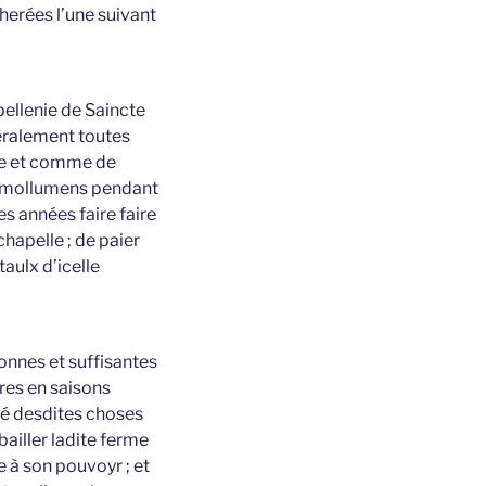
cherées l’une suivant
pellenie de Saincte
éralement toutes
tre et comme de
 esmollumens pendant
s années faire faire
chapelle ; de paier
aulx d’icelle
 bonnes et suffisantes
yres en saisons
ité desdites choses
bailler ladite ferme
e à son pouvoyr ; et