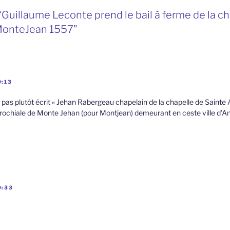
“Guillaume Leconte prend le bail à ferme de la c
MonteJean 1557”
9:13
t pas plutôt écrit « Jehan Rabergeau chapelain de la chapelle de Sainte
parochiale de Monte Jehan (pour Montjean) demeurant en ceste ville d’An
9:33