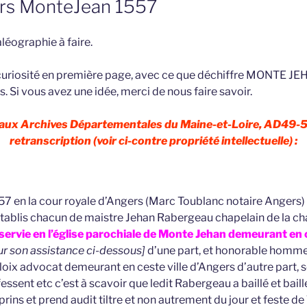
ers MonteJean 1557
aléographie à faire.
 curiosité en première page, avec ce que déchiffre MONTE JEH
 Si vous avez une idée, merci de nous faire savoir.
 aux Archives Départementales du Maine-et-Loire, AD49-5
retranscription (voir ci-contre propriété intellectuelle) :
 en la cour royale d’Angers (Marc Toublanc notaire Angers)
ablis chacun de maistre Jehan Rabergeau chapelain de la cha
servie en l’église parochiale de Monte Jehan demeurant en c
r son assistance ci-dessous]
d’une part, et honorable homm
 loix advocat demeurant en ceste ville d’Angers d’autre part
ssent etc c’est à scavoir que ledit Rabergeau a baillé et baille
prins et prend audit tiltre et non autrement du jour et feste d