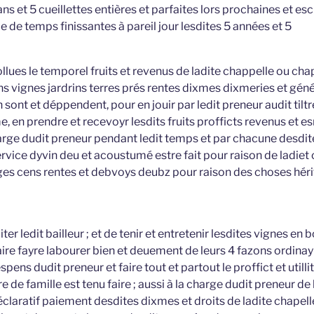
ns et 5 cueillettes entières et parfaites lors prochaines et es
le de temps finissantes à pareil jour lesdites 5 années et 5
vollues le temporel fruits et revenus de ladite chappelle ou cha
s vignes jardrins terres prés rentes dixmes dixmeries et gén
 sont et déppendent, pour en jouir par ledit preneur audit til
me, en prendre et recevoyr lesdits fruits profficts revenus et
harge dudit preneur pendant ledit temps et par chacune desdite
service dyvin deu et acoustumé estre fait pour raison de ladiet 
ges cens rentes et debvoys deubz pour raison des choses hérit
iter ledit bailleur ; et de tenir et entretenir lesdites vignes en
aire fayre labourer bien et deuement de leurs 4 fazons ordina
ens dudit preneur et faire tout et partout le proffict et utill
e famille est tenu faire ; aussi à la charge dudit preneur de 
claratif paiement desdites dixmes et droits de ladite chapell