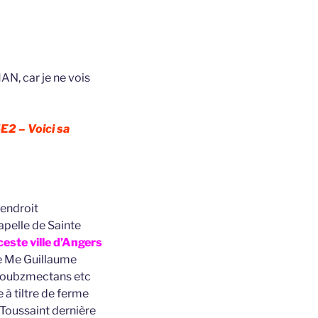
AN, car je ne vois
E2 – Voici sa
 endroit
pelle de Sainte
este ville d’Angers
e Me Guillaume
, soubzmectans etc
 à tiltre de ferme
e Toussaint dernière