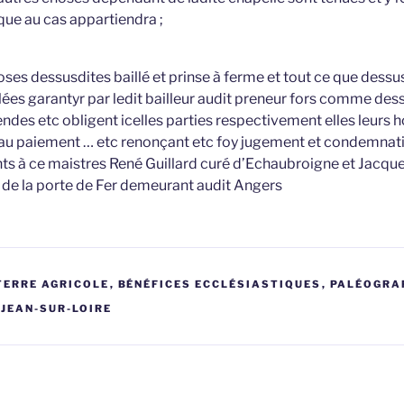
que au cas appartiendra ;
ses dessusdites baillé et prinse à ferme et tout ce que dessus 
lées garantyr par ledit bailleur audit preneur fors comme dess
s etc obligent icelles parties respectivement elles leurs 
 au paiement … etc renonçant etc foy jugement et condemnatio
nts à ce maistres René Guillard curé d’Echaubroigne et Jacq
e de la porte de Fer demeurant audit Angers
TERRE AGRICOLE
,
BÉNÉFICES ECCLÉSIASTIQUES
,
PALÉOGRA
JEAN-SUR-LOIRE