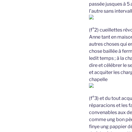
passée jusques à 5 a
l’autre sans interval
(f°2) cueillettes ré
Anne tant en maison
autres choses qui en
chose baillée à fer
ledit temps ; à la c
dire et célébrer le 
et acquiter les char
chapelle
(f°3) et du tout acqu
réparacions et les f
convenables aux desp
comme ung bon père d
finye ung pappier dé