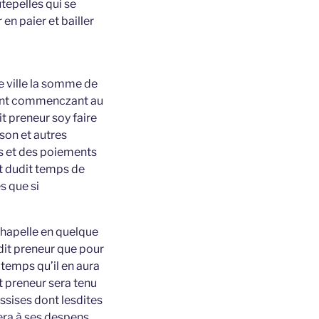
tepelles qui se
 en paier et bailler
te ville la somme de
ement commenczant au
it preneur soy faire
son et autres
rs et des poiements
ut dudit temps de
s que si
 chapelle en quelque
dit preneur que pour
 temps qu’il en aura
it preneur sera tenu
assises dont lesdites
fera à ses despens