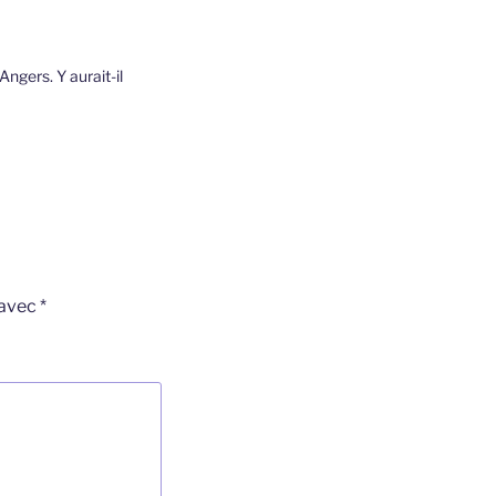
ngers. Y aurait-il
 avec
*