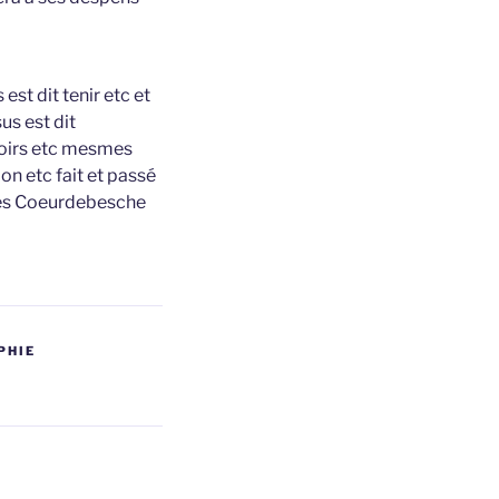
est dit tenir etc et
us est dit
hoirs etc mesmes
n etc fait et passé
ues Coeurdebesche
PHIE