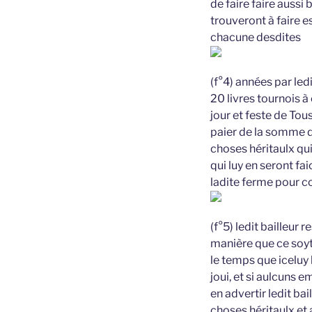
de faire faire auss
trouveront à faire es
chacune desdites
(f°4) années par led
20 livres tournois 
jour et feste de Tou
paier de la somme d
choses héritaulx qu
qui luy en seront fa
ladite ferme pour co
(f°5) ledit bailleur
manière que ce soyt
le temps que iceluy 
joui, et si aulcuns 
en advertir ledit ba
choses héritaulx et