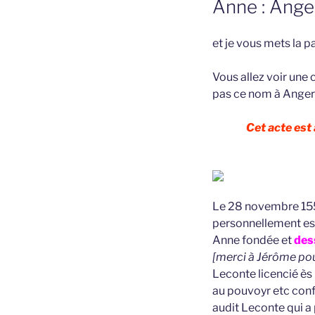
Anne : Ang
et je vous mets la p
Vous allez voir une
pas ce nom à Angers.
Cet acte est
Le 28 novembre 1557
personnellement est
Anne fondée et
des
[merci à Jérôme pou
Leconte licencié ès
au pouvoyr etc confe
audit Leconte qui a 