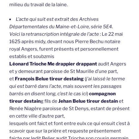
milieu du travail de la laine.
L’acte qui suit est extrait des Archives
Départementales du Maine-et-Loire, série 5E4.
Voici la retranscription intégrale de l’acte
: Le 22 mai
1625 après midy, devant nous Pierre Bechu notaire
royal Angers, furent présents et personnellement
establis et soubzmis
Léonard Trioche Me drappier drappant
audit Angers
et y demeurant paroisse de St Maurille d’une part,
et
François Belue tireur destaing
(
j’ai laissé le terme
qui est barré dans l’acte, mais souvent les passages
barrés en disent long, c’est le cas ici
)
compagnon
tireur destain
g fils de
Jehan Belue tireur destain
et
Renée Niagère paroisse de St Denys, estant de présent
en cette ville d’autre part,
lesquels ont faict et font entre eulx ce qui ensuit c’est à
scavoir que sur la prière et requeste présentement
faicte par ledit Belier audit Trioche son cousin germain