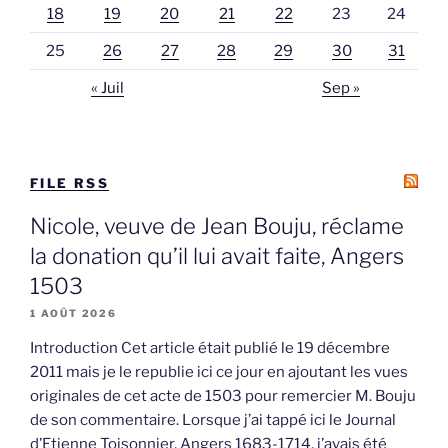
18
19
20
21
22
23
24
25
26
27
28
29
30
31
« Juil
Sep »
FILE RSS
Nicole, veuve de Jean Bouju, réclame
la donation qu’il lui avait faite, Angers
1503
1 AOÛT 2026
Introduction Cet article était publié le 19 décembre
2011 mais je le republie ici ce jour en ajoutant les vues
originales de cet acte de 1503 pour remercier M. Bouju
de son commentaire. Lorsque j’ai tappé ici le Journal
d’Etienne Toisonnier, Angers 1683-1714, j’avais été