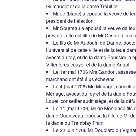
Grimaudet et de la dame Trouillet
Mr de (blanc) a épousé la veuve de f
président de l’élection
Mr Gourreau a épousé la veuve de feu M
prévôté ; elle est fille de Mr Cesbron, avoc
Le fils de Mr Audouin de Danne, docteu
l’université de cette ville et de la feue 
avocat du roy, et de la dame Foussier, a ép
Villenières écuyer et de la dame Angot
Le 1er mai 1706 Mrs Gandon, assesseur 
marchand ont été élus échevins
Le 4 (mai 1706) Me Ménage, conseiller a
Ménage, avocat du roy et de la dame Fouss
Louet, conseiller audit siège, et de la dé
Le 11 (mai 1706) Mr de Monplacé fils 
dame Gueniveau, épousa la fille de Mr d
la dame du Tremblay Frain
Le 22 juin 1706 Mr Doublard du Vigna