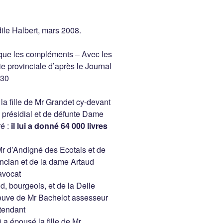
ile Halbert, mars 2008.
lique les compléments – Avec les
 provinciale d’après le Journal
930
la fille de Mr Grandet cy-devant
au présidial et de défunte Dame
é :
il lui a donné 64 000 livres
 Mr d’Andigné des Ecotais et de
encian et de la dame Artaud
avocat
d, bourgeois, et de la Delle
uve de Mr Bachelot assesseur
ntendant
 a épousé la fille de Mr