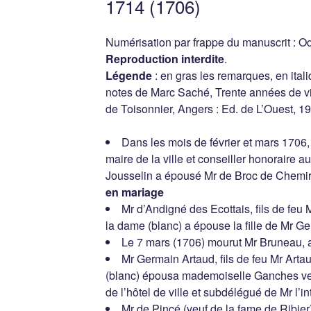
1714 (1706)
Numérisation par frappe du manuscrit : Od
Reproduction interdite
.
Légende
: en gras les remarques, en ita
notes de Marc Saché, Trente années de vie
de Toisonnier, Angers : Ed. de L’Ouest, 1
Dans les mois de février et mars 1706, 
maire de la ville et conseiller honoraire 
Jousselin a épousé Mr de Broc de Chemir
en mariage
Mr d’Andigné des Ecottais, fils de feu
la dame (blanc) a épouse la fille de Mr G
Le 7 mars (1706) mourut Mr Bruneau, 
Mr Germain Artaud, fils de feu Mr Artau
(blanc) épousa mademoiselle Ganches ve
de l’hôtel de ville et subdélégué de Mr l’i
Mr de Pincé (veuf de la fame de Ribier)