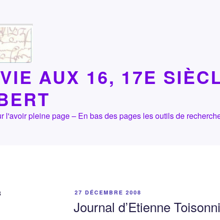
VIE AUX 16, 17E SIÈC
LBERT
 pour l'avoir pleine page – En bas des pages les outils de recher
8
PUBLIÉ
27 DÉCEMBRE 2008
LE
Journal d’Etienne Toisonn