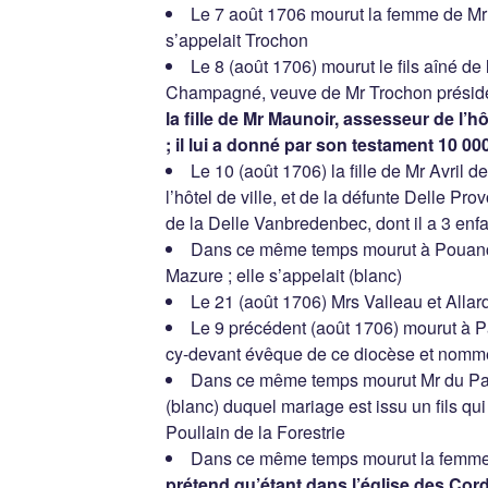
Le 7 août 1706 mourut la femme de Mr d
s’appelait Trochon
Le 8 (août 1706) mourut le fils aîné d
Champagné, veuve de Mr Trochon préside
la fille de Mr Maunoir, assesseur de l’hôt
; il lui a donné par son testament 10 000
Le 10 (août 1706) la fille de Mr Avril 
l’hôtel de ville, et de la défunte Delle Pro
de la Delle Vanbredenbec, dont il a 3 enfa
Dans ce même temps mourut à Pouancé
Mazure ; elle s’appelait (blanc)
Le 21 (août 1706) Mrs Valleau et Allar
Le 9 précédent (août 1706) mourut à Pa
cy-devant évêque de ce diocèse et nommé
Dans ce même temps mourut Mr du Parc
(blanc) duquel mariage est issu un fils q
Poullain de la Forestrie
Dans ce même temps mourut la femme 
prétend qu’étant dans l’église des Corde