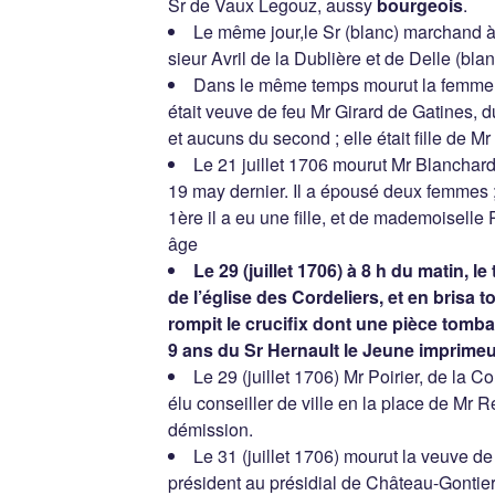
Sr de Vaux Legouz, aussy
bourgeois
.
Le même jour,le Sr (blanc) marchand à 
sieur Avril de la Dublière et de Delle (blan
Dans le même temps mourut la femme de
était veuve de feu Mr Girard de Gatines, d
et aucuns du second ; elle était fille de 
Le 21 juillet 1706 mourut Mr Blanchard
19 may dernier. Il a épousé deux femmes
1ère il a eu une fille, et de mademoiselle
âge
Le 29 (juillet 1706) à 8 h du matin, l
de l’église des Cordeliers, et en brisa t
rompit le crucifix dont une pièce tomba 
9 ans du Sr Hernault le Jeune imprimeur
Le 29 (juillet 1706) Mr Poirier, de la C
élu conseiller de ville en la place de Mr 
démission.
Le 31 (juillet 1706) mourut la veuve 
président au présidial de Château-Gontier ;