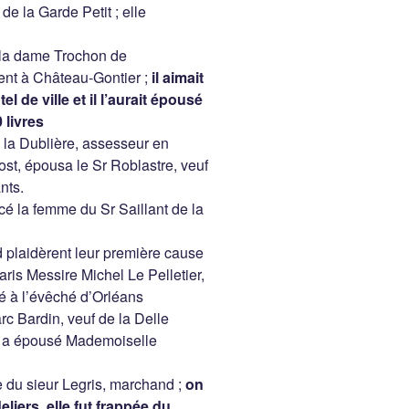
e la Garde Petit ; elle
e la dame Trochon de
nt à Château-Gontier ;
il aimait
el de ville et il l’aurait épousé
 livres
de la Dublière, assesseur en
vost, épousa le Sr Roblastre, veuf
nts.
 la femme du Sr Saillant de la
d plaidèrent leur première cause
ris Messire Michel Le Pelletier,
 à l’évêché d’Orléans
 Bardin, veuf de la Delle
ui a épousé Mademoiselle
du sieur Legris, marchand ;
on
liers, elle fut frappée du