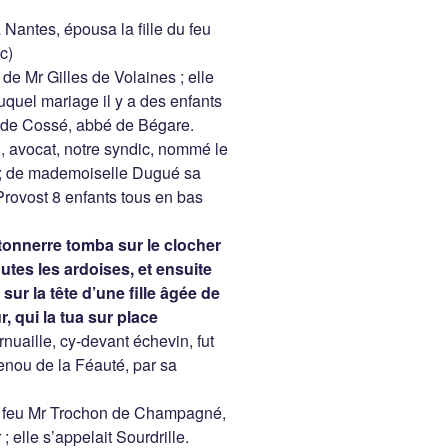
Nantes, épousa la fille du feu
c)
 Mr Gilles de Volaines ; elle
uquel mariage il y a des enfants
Mr de Cossé, abbé de Bégare.
, avocat, notre syndic, nommé le
 ; de mademoiselle Dugué sa
 Provost 8 enfants tous en bas
e tonnerre tomba sur le clocher
outes les ardoises, et ensuite
sur la tête d’une fille âgée de
, qui la tua sur place
ornuaille, cy-devant échevin, fut
Renou de la Féauté, par sa
de feu Mr Trochon de Champagné,
 elle s’appelait Sourdrille.