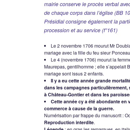
mairie conserve le procès verbal avec 
de chaque corps dans l’église (BB 103
Présidial consigne également la parti
procession et au service (f°161)
Le 2 novembre 1706 mourut Mr Doublar
mariage avec la fille du feu sieur Ponceau
Le 4 (novembre 1706) mourut la fem
Maurepas, gentilhomme ; elle s’appelait 
mariage sont issus 2 enfants.
Il y a eu cette année grande mortalit
dans les campagnes particulièrement, 
à Château-Gontier et dans les paroisse
Cette année cy a été abondante en v
commerce à cause de la guerre.
Numérisation par frappe du manuscrit : Od
Reproduction interdite
.
Légende
: en gras les remarques, en ita