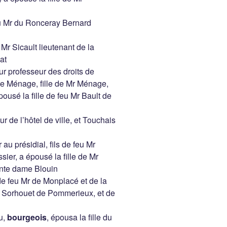
eu Mr du Ronceray Bernard
r Sicault lieutenant de la
at
r professeur des droits de
dame Ménage, fille de Mr Ménage,
ousé la fille de feu Mr Bault de
de l’hôtel de ville, et Touchais
u présidial, fils de feu Mr
ier, a épousé la fille de Mr
funte dame Blouin
de feu Mr de Monplacé et de la
e Sorhouet de Pommerieux, et de
u,
bourgeois
, épousa la fille du