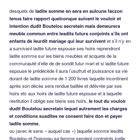
desquels de
ladite somme en sera en aulcune faczon
tenus faire rapport quelconque suivant le vouloir et
intention dudit Boutelou secretain mais demeurera
meuble commun entre lesdits futurs conjoints s’ils ont
enfants de leurdit mariage qui leur survivent
et s’il n’y en
a survivant ladite future espouse ses hoirs reprendront
ladite somme sur les biens meubles et acquets de la
communauté d’elle de de sondit futur mari et si ladite future
espouse le prédécède il aura l’usufruit et jouissance sa vie
durant de ladite somme de 1 200 livres laquelle incontinent
après son décès sera rendue baillée et délivrée par ses
hoirs etc aux hoirs de ladite future espouse et à laquelle
restitution il oblige ses biens ses hoirs,
le tout du vouloir
dudit Boutelou secretain lequel autrement les charges
et conditions susdites ne consent faire don et payer
ladite somme
,
ou (avec le sens « auquel cas ») laquelle somme lesdits
Boutelou et Doisseau sa femme seroient contraints icelle