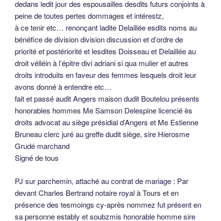
dedans ledit jour des espousailles desdits futurs conjoints à
peine de toutes pertes dommages et intérestz,
à ce tenir etc… renonçant ladite Delaillée esdits noms au
bénéfice de division division discussion et d’ordre de
priorité et postériorité et lesdites Doisseau et Delaillée au
droit vélléin à l’épitre divi adriani si qua mulier et autres
droits introduits en faveur des femmes lesquels droit leur
avons donné à entendre etc…
fait et passé audit Angers maison dudit Boutelou présents
honorables hommes Me Samson Delespine licencié ès
droits advocat au siège présidial d’Angers et Me Estienne
Bruneau clerc juré au greffe dudit siège, sire Hierosme
Grudé marchand
Signé de tous
PJ sur parchemin, attaché au contrat de mariage : Par
devant Charles Bertrand notaire royal à Tours et en
présence des tesmoings cy-après nommez fut présent en
sa personne estably et soubzmis honorable homme sire