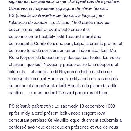
signatures, car autrefois on ne changeait pas de signature.
Observez la magnifique signagure de René Tessard
PS (
c’est la contre-lettre de Tessard à Noycon, en
l’absence de Jacob
) : Le 27 août 1602 après midy par
devent nous notaire royal a esté présent et
personnellement estably ledit Tessard marchand
demeurant à Combrée d’une part, lequel a promis promet et
demeure tenu de son consentement indemniser ledit Me
René Noycon de la caution cy-dessus par toutes les voies
et argent que ledit Noycon y puisse estre tenu despens et
intérests… et acquite ledit Noycon de ladite caution de
représentation dudit Raoul vers ledit Jacob en cas de bris
de prison et à représenter ledit Raoul en la place de ladite
caution … et mesme ledit Tessard par corps et bien …
PS (
c’est le paiement
) : Le sabmedy 13 décembre 1603
après midy a esté présent ledit Jacob sergent royal
demeurant paroisse St Maurille lequel duement soubzmis a
confessé avoir eue et receue en présence et vue de nous