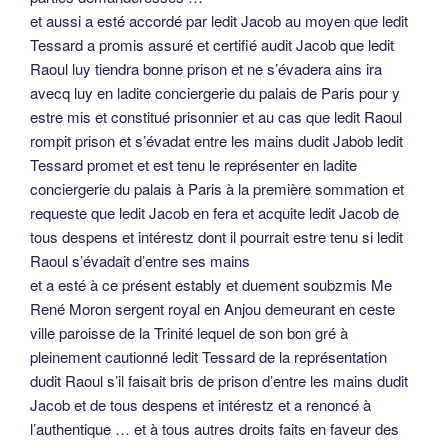
et aussi a esté accordé par ledit Jacob au moyen que ledit
Tessard a promis assuré et certifié audit Jacob que ledit
Raoul luy tiendra bonne prison et ne s’évadera ains ira
avecq luy en ladite conciergerie du palais de Paris pour y
estre mis et constitué prisonnier et au cas que ledit Raoul
rompit prison et s’évadat entre les mains dudit Jabob ledit
Tessard promet et est tenu le représenter en ladite
conciergerie du palais à Paris à la première sommation et
requeste que ledit Jacob en fera et acquite ledit Jacob de
tous despens et intérestz dont il pourrait estre tenu si ledit
Raoul s’évadait d’entre ses mains
et a esté à ce présent estably et duement soubzmis Me
René Moron sergent royal en Anjou demeurant en ceste
ville paroisse de la Trinité lequel de son bon gré à
pleinement cautionné ledit Tessard de la représentation
dudit Raoul s’il faisait bris de prison d’entre les mains dudit
Jacob et de tous despens et intérestz et a renoncé à
l’authentique … et à tous autres droits faits en faveur des