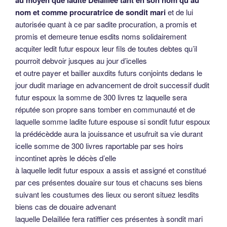
au moyen que ladite Delaillée tant en son nom qu’au
nom et comme procuratrice de sondit mari
et de lui
autorisée quant à ce par sadite procuration, a promis et
promis et demeure tenue esdits noms solidairement
acquiter ledit futur espoux leur fils de toutes debtes qu’il
pourroit debvoir jusques au jour d’icelles
et outre payer et bailler auxdits futurs conjoints dedans le
jour dudit mariage en advancement de droit successif dudit
futur espoux la somme de 300 livres tz laquelle sera
réputée son propre sans tomber en communauté et de
laquelle somme ladite future espouse si sondit futur espoux
la prédécèdde aura la jouissance et usufruit sa vie durant
icelle somme de 300 livres raportable par ses hoirs
incontinet après le décès d’elle
à laquelle ledit futur espoux a assis et assigné et constitué
par ces présentes douaire sur tous et chacuns ses biens
suivant les coustumes des lieux ou seront situez lesdits
biens cas de douaire advenant
laquelle Delaillée fera ratiffier ces présentes à sondit mari