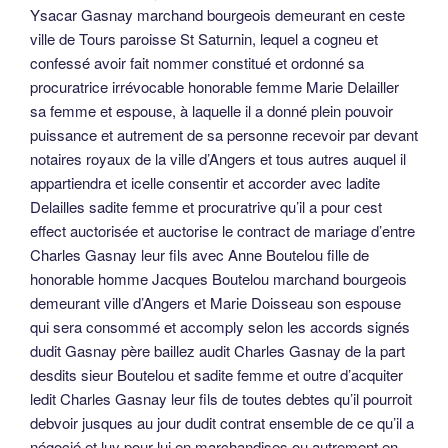
Ysacar Gasnay marchand bourgeois demeurant en ceste
ville de Tours paroisse St Saturnin, lequel a cogneu et
confessé avoir fait nommer constitué et ordonné sa
procuratrice irrévocable honorable femme Marie Delailler
sa femme et espouse, à laquelle il a donné plein pouvoir
puissance et autrement de sa personne recevoir par devant
notaires royaux de la ville d’Angers et tous autres auquel il
appartiendra et icelle consentir et accorder avec ladite
Delailles sadite femme et procuratrive qu’il a pour cest
effect auctorisée et auctorise le contract de mariage d’entre
Charles Gasnay leur fils avec Anne Boutelou fille de
honorable homme Jacques Boutelou marchand bourgeois
demeurant ville d’Angers et Marie Doisseau son espouse
qui sera consommé et accomply selon les accords signés
dudit Gasnay père baillez audit Charles Gasnay de la part
desdits sieur Boutelou et sadite femme et outre d’acquiter
ledit Charles Gasnay leur fils de toutes debtes qu’il pourroit
debvoir jusques au jour dudit contrat ensemble de ce qu’il a
négocié et luy pour lui en marchandises ou autrement en