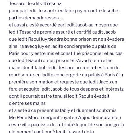
Tessard desdits 15 escuz
pour par ledit Tessard s’en faire payer contre lesdites
parties demanderesses …
et aussi a esté accordé par ledit Jacob au moyen que
ledit Tessard a promis assuré et certifié audit Jacob
que ledit Raoul luy tiendra bonne prison et ne s’évadera
ains ira avecq luy en ladite conciergerie du palais de
Paris pour y estre mis et constitué prisonnier et au cas
que ledit Raoul rompit prison et s’évadat entre les
mains dudit Jabob ledit Tessard promet et est tenu le
représenter en ladite conciergerie du palais à Paris à la
première sommation et requeste que ledit Jacob en
fera et acquite ledit Jacob de tous despens et intérestz
dont il pourrait estre tenu si ledit Raoul s’évadait
d’entre ses mains
et a esté à ce présent estably et duement soubzmis
Me René Moron sergent royal en Anjou demeurant en
ceste ville paroisse de la Trinité lequel de son bon gré à
pleinement cautionné ledit Tessard de la