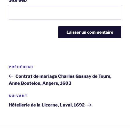
Site web
Navigation
Article
PRÉCÉDENT
de
précédent
Contrat de mariage Charles Gasnay de Tours,
l’article
Anne Boutelou, Angers, 1603
Article
SUIVANT
suivant
Hôtellerie de la Licorne, Laval, 1692