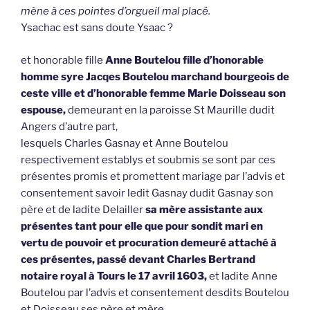
mène à ces pointes d’orgueil mal placé.
Ysachac est sans doute Ysaac ?
et honorable fille
Anne Boutelou fille d’honorable
homme syre Jacqes Boutelou marchand bourgeois de
ceste ville et d’honorable femme Marie Doisseau son
espouse,
demeurant en la paroisse St Maurille dudit
Angers d’autre part,
lesquels Charles Gasnay et Anne Boutelou
respectivement establys et soubmis se sont par ces
présentes promis et promettent mariage par l’advis et
consentement savoir ledit Gasnay dudit Gasnay son
père et de ladite Delailler
sa mère assistante aux
présentes tant pour elle que pour sondit mari en
vertu de pouvoir et procuration demeuré attaché à
ces présentes, passé devant Charles Bertrand
notaire royal à Tours le 17 avril 1603,
et ladite Anne
Boutelou par l’advis et consentement desdits Boutelou
et Doisseau ses père et mère,