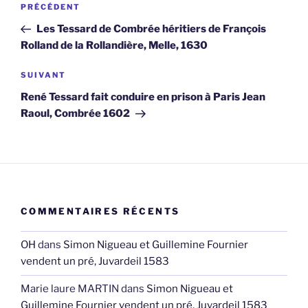
Article
PRÉCÉDENT
de
précédent
Les Tessard de Combrée héritiers de François
l’article
Rolland de la Rollandière, Melle, 1630
Article
SUIVANT
suivant
René Tessard fait conduire en prison à Paris Jean
Raoul, Combrée 1602
COMMENTAIRES RÉCENTS
OH
dans
Simon Nigueau et Guillemine Fournier
vendent un pré, Juvardeil 1583
Marie laure MARTIN
dans
Simon Nigueau et
Guillemine Fournier vendent un pré, Juvardeil 1583