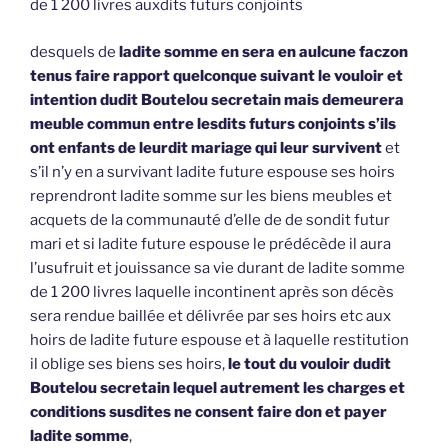
de 1 200 livres auxdits futurs conjoints
desquels de
ladite somme en sera en aulcune faczon
tenus faire rapport quelconque suivant le vouloir et
intention dudit Boutelou secretain mais demeurera
meuble commun entre lesdits futurs conjoints s’ils
ont enfants de leurdit mariage qui leur survivent
et
s’il n’y en a survivant ladite future espouse ses hoirs
reprendront ladite somme sur les biens meubles et
acquets de la communauté d’elle de de sondit futur
mari et si ladite future espouse le prédécède il aura
l’usufruit et jouissance sa vie durant de ladite somme
de 1 200 livres laquelle incontinent après son décès
sera rendue baillée et délivrée par ses hoirs etc aux
hoirs de ladite future espouse et à laquelle restitution
il oblige ses biens ses hoirs,
le tout du vouloir dudit
Boutelou secretain lequel autrement les charges et
conditions susdites ne consent faire don et payer
ladite somme
,