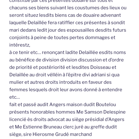
constitué par ces présentes douaire sur tous et
chacuns ses biens suivant les coustumes des lieux ou
seront situez lesdits biens cas de douaire advenant
laquelle Delaillée fera ratiffier ces présentes à sondit
mari dedans ledit jour des espousailles desdits futurs
conjoints à peine de toutes pertes dommages et
intérestz,
à ce tenir etc… renonçant ladite Delaillée esdits noms
au bénéfice de division division discussion et d’ordre
de priorité et postériorité et lesdites Doisseau et
Delaillée au droit vélléin à l’épitre divi adriani si qua
mulier et autres droits introduits en faveur des
femmes lesquels droit leur avons donné à entendre
etc…
fait et passé audit Angers maison dudit Boutelou
présents honorables hommes Me Samson Delespine
licencié ès droits advocat au siège présidial d’Angers
et Me Estienne Bruneau clerc juré au greffe dudit
siège, sire Hierosme Grudé marchand