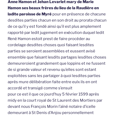
Anne Hamon et Jehan Levarlet mary de Marie
Hamon ses beaux frères du lieu de la Raudière en
ladite paroisse de Myré
pour en présence de chacune
desdites parties chacun en son droit au prorata chacun
de ce qu’il y est fondé ainsi qu’il est plus amplement
rapporté par ledit jugement en exécution duquel ledit
René Hamon estoit prest de faire procéder au
cordelage desdites choses quoi faisant lesdites
parties se seroient assemblées et eussent avisé
ensemble que faisant lesdits partages lesdites choses
demeureroient grandement que loppins et ne fussent
de si grande valeur et revenu qu’elles sont estant
exploitées sans les partaiger à quoi lesdites parties
après mure délibération faite entre eulx ils en ont
accordé et transigé comme s’ensuit
pour ce est il que ce jourd’huy 5 février 1599 après
midy en la court royal de St Laurent des Mortiers par
devant nous François Morin l’aîné notaire d’icelle
demeurant à St Denis d’Anjou personnellement