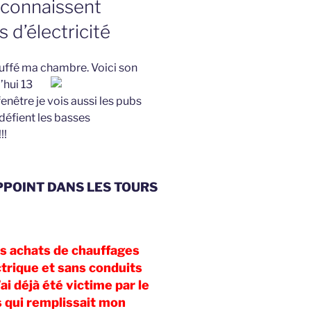
e connaissent
s d’électricité
hauffé ma chambre.
Voici son
’hui 13
nêtre je vois aussi les pubs
défient les basses
!!
PPOINT DANS LES TOURS
es achats de chauffages
ctrique et sans conduits
ai déjà été victime par le
s qui remplissait mon