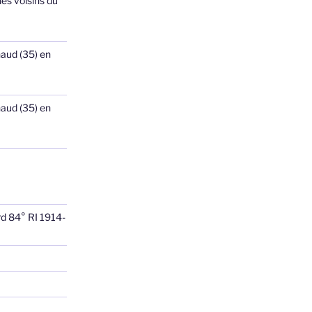
les voisins du
haud (35) en
haud (35) en
rd 84° RI 1914-