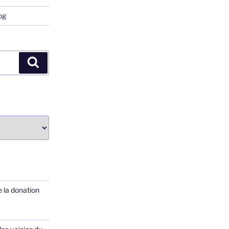
og
Recherche
 la donation