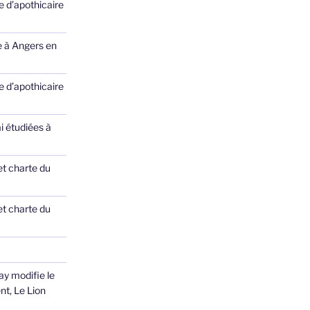
 d’apothicaire
e à Angers en
 d’apothicaire
ai étudiées à
et charte du
et charte du
ay modifie le
nt, Le Lion