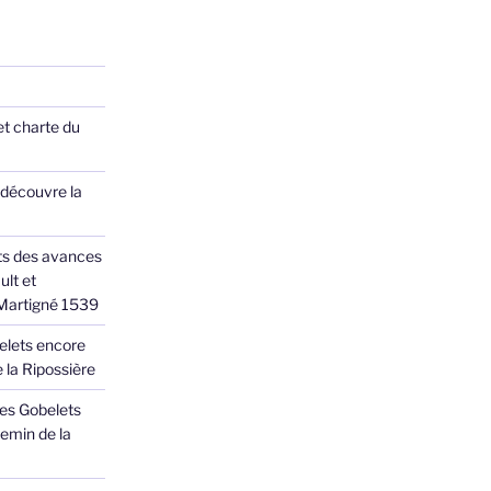
et charte du
 découvre la
ts des avances
ult et
 Martigné 1539
elets encore
 la Ripossière
des Gobelets
emin de la