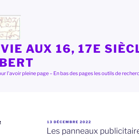
VIE AUX 16, 17E SIÈC
LBERT
e pour l'avoir pleine page – En bas des pages les outils de rec
PUBLIÉ
2
13 DÉCEMBRE 2022
LE
Les panneaux publicitair