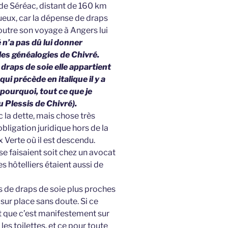
 de Séréac, distant de 160 km
eux, car la dépense de draps
n outre son voyage à Angers lui
 n’a pas dû lui donner
 les généalogies de Chivré.
draps de soie elle appartient
qui précède en italique il y a
pourquoi, tout ce que je
u Plessis de Chivré).
nc la dette, mais chose très
 obligation juridique hors de la
ix Verte où il est descendu.
e faisaient soit chez un avocat
s hôtelliers étaient aussi de
s de draps de soie plus proches
t sur place sans doute. Si ce
 et que c’est manifestement sur
les toilettes, et ce pour toute