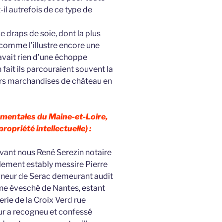
t-il autrefois de ce type de
e draps de soie, dont la plus
 comme l’illustre encore une
’avait rien d’une échoppe
en fait ils parcouraient souvent la
eurs marchandises de château en
mentales du Maine-et-Loire,
ropriété intellectuelle) :
evant nous René Serezin notaire
llement estably messire Pierre
eigneur de Serac demeurant audit
gne évesché de Nantes, estant
lerie de la Croix Verd rue
ur a recogneu et confessé