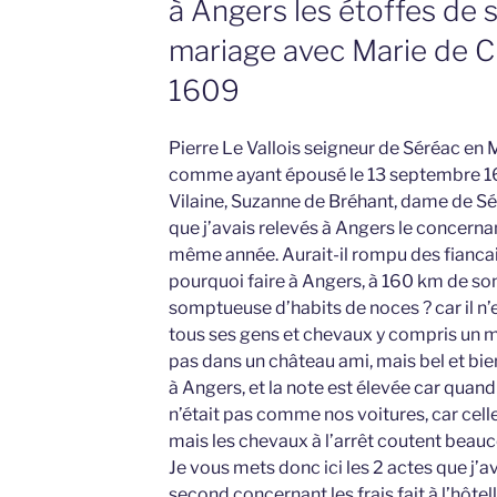
à Angers les étoffes de 
mariage avec Marie de Ch
1609
Pierre Le Vallois seigneur de Séréac en
comme ayant épousé le 13 septembre 160
Vilaine, Suzanne de Bréhant, dame de S
que j’avais relevés à Angers le concerna
même année. Aurait-il rompu des fiancai
pourquoi faire à Angers, à 160 km de so
somptueuse d’habits de noces ? car il n’
tous ses gens et chevaux y compris un ma
pas dans un château ami, mais bel et bien 
à Angers, et la note est élevée car quand
n’était pas comme nos voitures, car celle
mais les chevaux à l’arrêt coutent beau
Je vous mets donc ici les 2 actes que j’av
second concernant les frais fait à l’hôtell