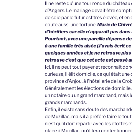
Il ne reste qu’une tour ronde du château
d’Angers. Le mariage devait être somptu
de soie par le futur est très élevée, et e
coûte aussi une fortune.
Marie de Chivré
d’héritiers car elle n’apparaît pas dans
Pourtant, avec une pareille dépense de 
à une famille très aisée (J’avais écrit ce 
quelques années et je ne retrouve plus 
retrouve c’est que cet acte est passé a
Ici, il ne peut tout payer et reconnaît do
curieuse, il élit domicile, ce qui était une
province d’Anjou, à l’hôtellerie de la Cro
Généralement les élections de domicile s
un notaire ou un grand marchand, mais le
grands marchands.
Enfin, il existe sans doute des marchand
de Muzillac, mais il a préféré faire le tou
n’est qu’il doit repartir avec les étoffes
place à Muzillac, qu’il fera confectionner 