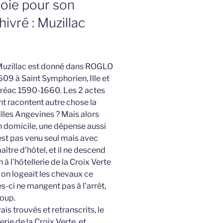
soie pour son
ivré : Muzillac
 Muzillac est donné dans ROGLO
9 à Saint Symphorien, Ille et
éréac 1590-1660. Les 2 actes
nt racontent autre chose la
lles Angevines ? Mais alors
n domicile, une dépense aussi
est pas venu seul mais avec
ître d’hôtel, et il ne descend
à l’hötellerie de la Croix Verte
 on logeait les chevaux ce
s-ci ne mangent pas à l’arrêt,
coup.
ais trouvés et retranscrits, le
erie de la Croix Verte, et