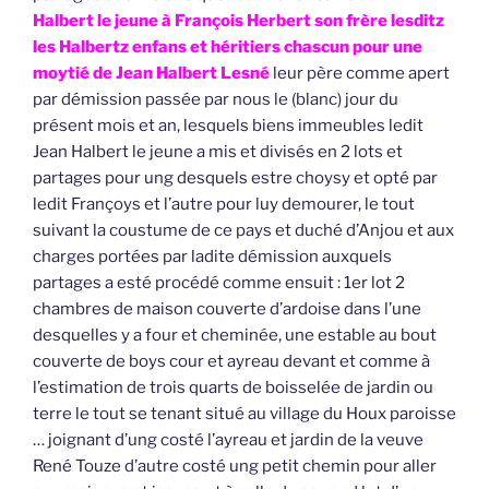
Halbert le jeune à François Herbert son frère lesditz
les Halbertz enfans et héritiers chascun pour une
moytié de Jean Halbert Lesné
leur père comme apert
par démission passée par nous le (blanc) jour du
présent mois et an, lesquels biens immeubles ledit
Jean Halbert le jeune a mis et divisés en 2 lots et
partages pour ung desquels estre choysy et opté par
ledit Françoys et l’autre pour luy demourer, le tout
suivant la coustume de ce pays et duché d’Anjou et aux
charges portées par ladite démission auxquels
partages a esté procédé comme ensuit : 1er lot 2
chambres de maison couverte d’ardoise dans l’une
desquelles y a four et cheminée, une estable au bout
couverte de boys cour et ayreau devant et comme à
l’estimation de trois quarts de boisselée de jardin ou
terre le tout se tenant situé au village du Houx paroisse
… joignant d’ung costé l’ayreau et jardin de la veuve
René Touze d’autre costé ung petit chemin pour aller