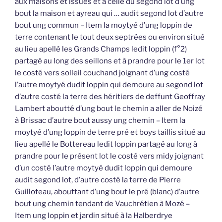
aux maisons et issues et à celle du segond lot d’ung
bout la maison et ayreau qui … audit segond lot d’autre
bout ung commun – Item la moytyé d’ung loppin de
terre contenant le tout deux septrées ou environ situé
au lieu apellé les Grands Champs ledit loppin (f°2)
partagé au long des seillons et à prandre pour le 1er lot
le costé vers solleil couchand joignant d’ung costé
l’autre moytyé dudit loppin qui demoure au segond lot
d’autre costé la terre des héritiers de deffunt Geoffray
Lambert aboutté d’ung bout le chemin a aller de Noizé
à Brissac d’autre bout aussy ung chemin – Item la
moytyé d’ung loppin de terre pré et boys taillis situé au
lieu apellé le Bottereau ledit loppin partagé au long à
prandre pour le présent lot le costé vers midy joignant
d’un costé l’autre moytyé dudit loppin qui demoure
audit segond lot, d’autre costé la terre de Pierre
Guilloteau, abouttant d’ung bout le pré (blanc) d’autre
bout ung chemin tendant de Vauchrétien à Mozé –
Item ung loppin et jardin situé à la Halberdrye