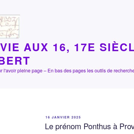
VIE AUX 16, 17E SIÈC
LBERT
 pour l'avoir pleine page – En bas des pages les outils de recher
PUBLIÉ
16 JANVIER 2025
LE
Le prénom Ponthus à Pro