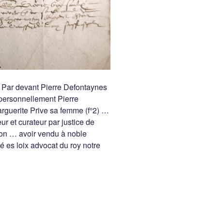
 Par devant Pierre Defontaynes
personnellement Pierre
rguerite Prive sa femme (f°2) …
ur et curateur par justice de
on … avoir vendu à noble
 es loix advocat du roy notre