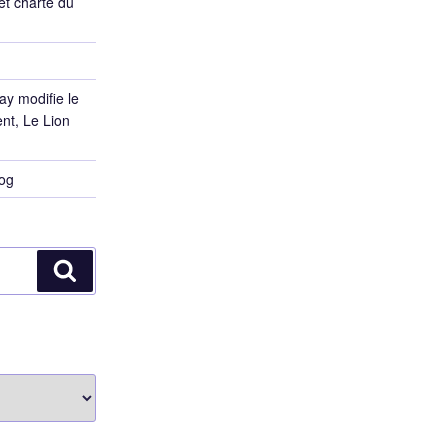
et charte du
ay modifie le
ent, Le Lion
log
Recherche