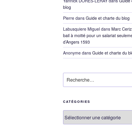
Yannick DORES-LERAY
dans
Guide 
blog
Pierre
dans
Guide et charte du blog
Labusquiere Miguel
dans
Marc Ceriz
bail à moitié pour un salariat seulem
d’Angers 1593
Anonyme
dans
Guide et charte du b
Recherche
pour
:
CATÉGORIES
Catégories