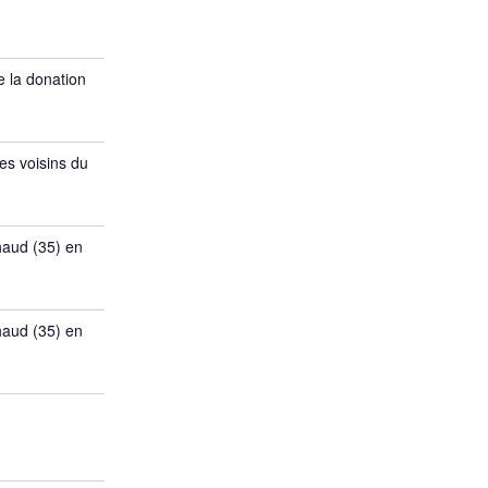
e la donation
es voisins du
haud (35) en
haud (35) en