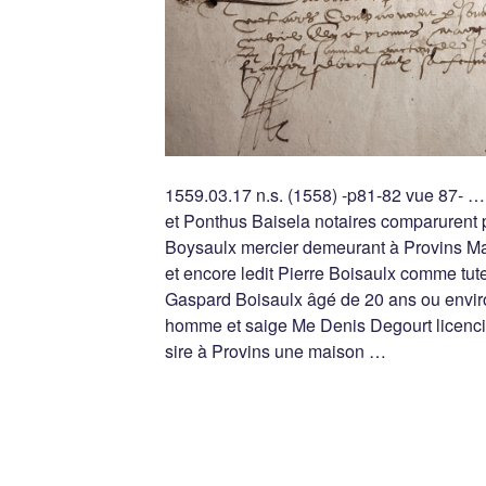
1559.03.17 n.s. (1558) -p81-82 vue 87- …
et Ponthus Baisela notaires comparurent 
Boysaulx mercier demeurant à Provins Ma
et encore ledit Pierre Boisaulx comme tute
Gaspard Boisaulx âgé de 20 ans ou envir
homme et saige Me Denis Degourt licencié
sire à Provins une maison …