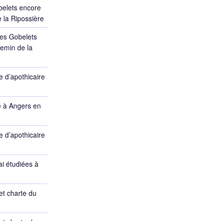
belets encore
 la Ripossière
des Gobelets
emin de la
 d’apothicaire
e à Angers en
 d’apothicaire
ai étudiées à
et charte du