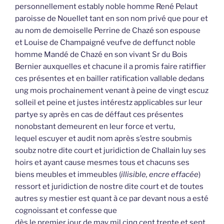
personnellement estably noble homme René Pelaut
paroisse de Nouellet tant en son nom privé que pour et
au nom de demoiselle Perrine de Chazé son espouse
et Louise de Champaigné veufve de deffunct noble
homme Mandé de Chazé en son vivant Sr du Bois
Bernier auxquelles et chacune il a promis faire ratiffier
ces présentes et en bailler ratification vallable dedans
ung mois prochainement venant à peine de vingt escuz
solleil et peine et justes intérestz applicables sur leur
partye sy après en cas de déffaut ces présentes
nonobstant demeurent en leur force et vertu,
lequel escuyer et audit nom après s’estre soubmis
soubz notre dite court et juridiction de Challain luy ses
hoirs et ayant cause mesmes tous et chacuns ses
biens meubles et immeubles (
illisible, encre effacée
)
ressort et juridiction de nostre dite court et de toutes
autres sy mestier est quant à ce par devant nous a esté
cognoissant et confesse que
dès le premier jour de may mil cinq cent trente et sept