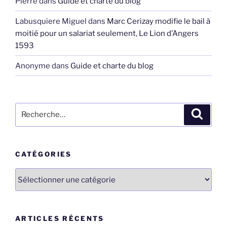
Pierre
dans
Guide et charte du blog
Labusquiere Miguel
dans
Marc Cerizay modifie le bail à
moitié pour un salariat seulement, Le Lion d’Angers
1593
Anonyme
dans
Guide et charte du blog
Recherche
Recher
pour
:
CATÉGORIES
Catégories
ARTICLES RÉCENTS