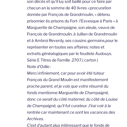
son décès et qu’il luy soit baillé pour ce faire par
chacun an la somme de 40 livres »;procuration
donnée par François de Grandmoulin, » détenu
prisonnier ès prisons du Fort- l’Esvesque à Paris » à
Marguerite de Champaigne, son aïeule, veuve de
François de Grandmoulin, à Jullian de Grandmoulin
et à Ambroi Reverdy, ses cousins-germains,pour le
représenter en toutes ses affaires: notes et
extraits généalogiques par le feudiste Audouys.
Série E Titres de Famille .2707.( carton )
Note d’Odile :
Merci infiniement, car pour avoir été tuteur
François du Grand Moulin est manifestement
proche parent, et je vois que votre résumé du
fonds mentionne Marguerite de Champaigné,
donc ce serait du côté maternel, du côté de Louise
de Champaigné, qu’il fut curateur. J’irai voir à la
rentrée car maintenant ce sont les vacances des
Archives.
C’est d’autant plus intéressant que le fonds de