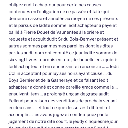
obligez audit achapteur pour certaines causes
contenues en l’obligation de ce passée et faite qui
demeure cassée et annulée au moyen de ces présents
et le parsus de ladite somme ledit achapteur a payé et
baillé à Pierre Douet de Vaunentes à la prière et
requeste et acquit dudit Sr du Bois-Bernyer présent et
autres sommes par mesmes pareilles dont les dites
parties audit nom ont compté ce jour ladite somme de
six vingt livres tournois en tout, de laquelle en a quicté
ledit achapteur et en renonczant et renconcze … … ledit
Collin acceptant pour luy ses hoirs ayant cause … du
Boys Bernier et de la Gasneraye et ce faisant ledit
achapteur a donné et donne pareille grace comme la …
ensuivant Item … a prolongé ung an de grace audit
Pellaud pour raison des venditions de prochain venant
en deux ans … et tout ce que dessus est dit tenir et
accomplir … les avons jugez et condempnez par le
jugement de notre dite court, le jeudy cinquiesme jour