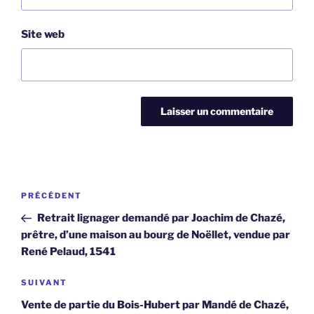
Site web
Navigation
Article
PRÉCÉDENT
de
précédent
Retrait lignager demandé par Joachim de Chazé,
l’article
prêtre, d’une maison au bourg de Noëllet, vendue par
René Pelaud, 1541
Article
SUIVANT
suivant
Vente de partie du Bois-Hubert par Mandé de Chazé,