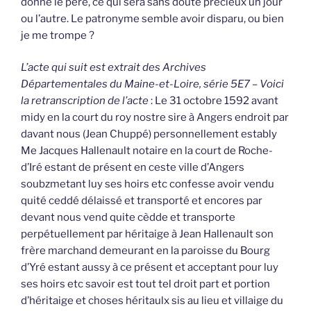
donne le père, ce qui sera sans doute précieux un jour
ou l’autre. Le patronyme semble avoir disparu, ou bien
je me trompe ?
L’acte qui suit est extrait des Archives
Départementales du Maine-et-Loire, série 5E7 – Voici
la retranscription de l’acte
: Le 31 octobre 1592 avant
midy en la court du roy nostre sire à Angers endroit par
davant nous (Jean Chuppé) personnellement estably
Me Jacques Hallenault notaire en la court de Roche-
d’Iré estant de présent en ceste ville d’Angers
soubzmetant luy ses hoirs etc confesse avoir vendu
quité ceddé délaissé et transporté et encores par
devant nous vend quite cèdde et transporte
perpétuellement par héritaige à Jean Hallenault son
frère marchand demeurant en la paroisse du Bourg
d’Yré estant aussy à ce présent et acceptant pour luy
ses hoirs etc savoir est tout tel droit part et portion
d’héritaige et choses héritaulx sis au lieu et villaige du