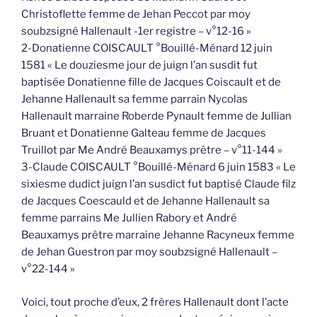
Christoflette femme de Jehan Peccot par moy
soubzsigné Hallenault -1er registre – v°12-16 »
2-Donatienne COISCAULT °Bouillé-Ménard 12 juin
1581 « Le douziesme jour de juign l’an susdit fut
baptisée Donatienne fille de Jacques Coiscault et de
Jehanne Hallenault sa femme parrain Nycolas
Hallenault marraine Roberde Pynault femme de Jullian
Bruant et Donatienne Galteau femme de Jacques
Truillot par Me André Beauxamys prêtre – v°11-144 »
3-Claude COISCAULT °Bouillé-Ménard 6 juin 1583 « Le
sixiesme dudict juign l’an susdict fut baptisé Claude filz
de Jacques Coescauld et de Jehanne Hallenault sa
femme parrains Me Jullien Rabory et André
Beauxamys prêtre marraine Jehanne Racyneux femme
de Jehan Guestron par moy soubzsigné Hallenault –
v°22-144 »
Voici, tout proche d’eux, 2 frères Hallenault dont l’acte