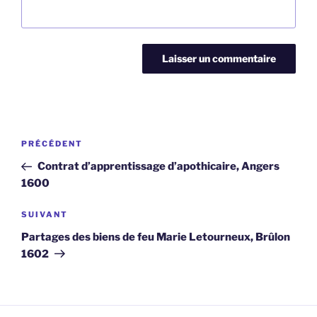
Navigation
Article
PRÉCÉDENT
de
précédent
Contrat d’apprentissage d’apothicaire, Angers
l’article
1600
Article
SUIVANT
suivant
Partages des biens de feu Marie Letourneux, Brûlon
1602