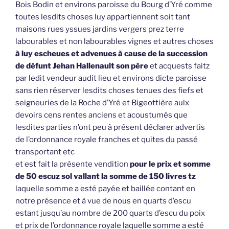
Bois Bodin et environs paroisse du Bourg d’Yré comme
toutes lesdits choses luy appartiennent soit tant
maisons rues yssues jardins vergers prez terre
labourables et non labourables vignes et autres choses
à luy escheues et advenues à cause de la succession
de défunt Jehan Hallenault son père
et acquests faitz
par ledit vendeur audit lieu et environs dicte paroisse
sans rien réserver lesdits choses tenues des fiefs et
seigneuries de la Roche d’Yré et Bigeottière aulx
devoirs cens rentes anciens et acoustumés que
lesdites parties n’ont peu à présent déclarer advertis
de l’ordonnance royale franches et quites du passé
transportant etc
et est fait la présente vendition
pour le prix et somme
de 50 escuz sol vallant la somme de 150 livres tz
laquelle somme a esté payée et baillée contant en
notre présence et à vue de nous en quarts d’escu
estant jusqu’au nombre de 200 quarts d’escu du poix
et prix de l’ordonnance royale laquelle somme a esté