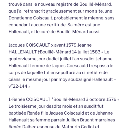
trouvé dans le nouveau registre de Bouillé-Ménard,
que j’ai retranscrit gracieusement sur mon site, une
Donatienne Coiscault, probablement la mienne, sans
cependant aucune certitude. Sa mère est une
Hallenault, et le curé de Bouillé-Ménard aussi.
Jacques COISCAULT x avant 1579 Jeanne
HALLENAULT †Bouillé-Ménard 14 juillet 1583 « Le
quatorziesme jour dudict juillet l’an susdict Jehanne
Hallenault femme de Jaques Coescauld trespassa le
corps de laquelle fut ensepulturé au cimetière de
céans le mesme jour par moy soubzsigné Hallenault –
v°22-144 »
1-Renée COISCAULT °Bouillé-Ménard 3 octobre 1579 «
Le troisiesme jour desdits mois et an susdit fut
baptisée Renée fille Jaques Coiscauld et de Jehanne
Hallenault sa femme parrain Jullien Bruant marraines
Renée Dalbec espouse de Mathurin Cadiot et