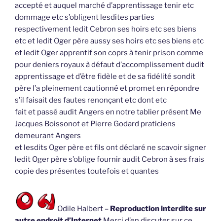
accepté et auquel marché d’apprentissage tenir etc
dommage etc s’obligent lesdites parties
respectivement ledit Cebron ses hoirs etc ses biens
etc et ledit Oger père aussy ses hoirs etc ses biens etc
et ledit Oger apprentif son coprs à tenir prison comme
pour deniers royaux à défaut d’accomplissement dudit
apprentissage et d’être fidèle et de sa fidélité sondit
père l’a pleinement cautionné et promet en répondre
s’il faisait des fautes renonçant etc dont etc
fait et passé audit Angers en notre tablier présent Me
Jacques Boissonot et Pierre Godard praticiens
demeurant Angers
et lesdits Oger père et fils ont déclaré ne scavoir signer
ledit Oger père s’oblige fournir audit Cebron à ses frais
copie des présentes toutefois et quantes
Odile Halbert –
Reproduction interdite sur
autre endroit d’Internet
Merci d’en discuter sur ce