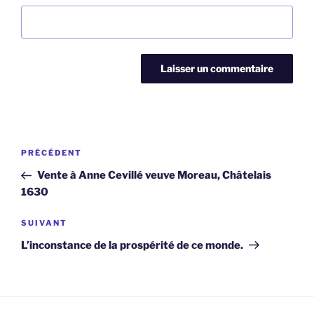
Navigation
Article
PRÉCÉDENT
de
précédent
Vente à Anne Cevillé veuve Moreau, Châtelais
l’article
1630
Article
SUIVANT
suivant
L’inconstance de la prospérité de ce monde.