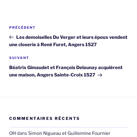
Navigation
Article
PRÉCÉDENT
de
précédent
Les demoiselles Du Verger et leurs époux vendent
l’article
une closerie à René Furet, Angers 1527
Article
SUIVANT
suivant
Béatrix Gimaudet et François Delaunay acquièrent
une maison, Angers Sainte-Croix 1527
COMMENTAIRES RÉCENTS
OH
dans
Simon Nigueau et Guillemine Fournier