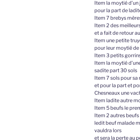
Item la moytié d’un j
pour la part de ladi
Item 7 brebys mères
Item 2 des meilleurs 
et a fait de retour 
Item une petite tru
pour leur moytié de 
Item 3 petits gorrins
Item la moytié d’une
sadite part 30 sols
Item 7 sols pour sa
et pour la part et p
Chesneaux une vache
Item ladite autre mo
Item 5 beufs le prem
Item 2 autres beufs 
ledit beuf malade m
vauldra lors
et sera la perte au 