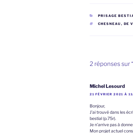
CATÉGORIES
PRISAGE BESTI
ÉTIQUETTES
CHESNEAU
,
DE 
2 réponses sur 
Michel Lesourd
21 FÉVRIER 2021 À 11
Bonjour,
J’ai trouvé dans les écri
bestial (p.75r).
Je n’arrive pas à donner
Mon projet actuel consi