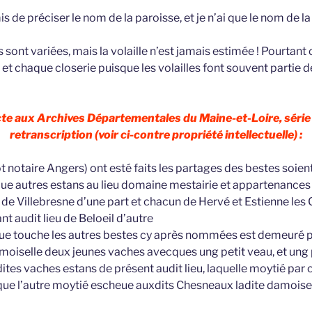
s de préciser le nom de la paroisse, et je n’ai que le nom de la
ont variées, mais la volaille n’est jamais estimée ! Pourtant on
 et chaque closerie puisque les volailles font souvent partie
acte aux Archives Départementales du Maine-et-Loire, série
retranscription (voir ci-contre propriété intellectuelle) :
t notaire Angers) ont esté faits les partages des bestes soien
e autres estans au lieu domaine mestairie et appartenances 
de Villebresne d’une part et chacun de Hervé et Estienne le
 audit lieu de Beloeil d’autre
que touche les autres bestes cy après nommées est demeuré po
amoiselle deux jeunes vaches avecques ung petit veau, et ung p
tes vaches estans de présent audit lieu, laquelle moytié par c
que l’autre moytié escheue auxdits Chesneaux ladite damoiselle