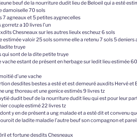
eune beuf de la nourriture dudit lieu de Beloeil qui a esté estim
te damoiselle 70 sols
 7 agneaux et 5 petites aygnecelles
gorretz a 10 livres l’un
auxdits Chesneaux sur les autres lieulx escheuz 6 sols
ye estimée valoir 25 sols somme elle a retenu 7 sols 5 denier
ladite truye
 qui sont de la dite petite truye
 vache estant de présent en herbage sur ledit lieu estimée 60
 moitié d’une vache
ortion desdites bestes a esté et est demeuré auxdits Hervé et 
 ung thoreau et une genice estimés 9 livres tz
ytié dudit beuf de la nourriture dudit lieu qui est pour leur par
ier couple estimé 22 livres tz
dont y en de présent a ung malade et a esté dit et convenu que
ouroit de ladite maladie l’autre beuf son compagnon et pareil 
péril et fortune desdits Chesneaux