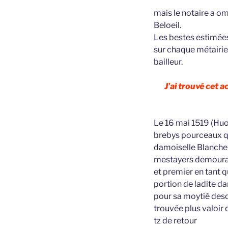
mais le notaire a omi
Beloeil.
Les bestes estimées s
sur chaque métairie
bailleur.
J’ai trouvé cet 
Le 16 mai 1519 (Huo
brebys pourceaux qu
damoiselle Blanche 
mestayers demourant
et premier en tant 
portion de ladite d
pour sa moytié desdi
trouvée plus valoir 
tz de retour