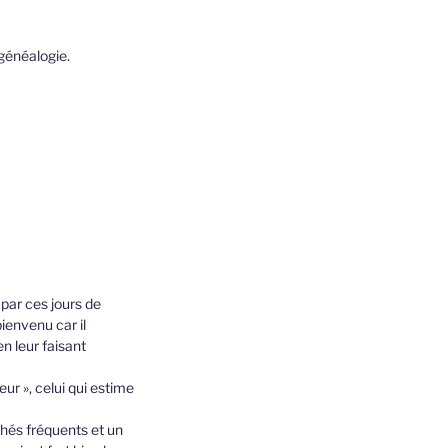
 généalogie.
par ces jours de
ienvenu car il
en leur faisant
r », celui qui estime
rchés fréquents et un