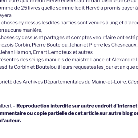
 demeuré quicte ledit Hervé envers ladite damoiselle de ce qu’i
somme de 25 livres quelle somme ledit Hervé a promis payer à
layera
s choses cy dessus lesdites parties sont venues à ung et d’ac
en aucune manière,
choses cy dessus et partages et comptes veoir faire ont esté 
nczois Corbin, Pierre Boutelou, Jehan et Pierre les Chesneaux
 Jehan Hamon, Emart Lemoteux et autres
présentes des seings manuels de maistre Lancelot Alexandre li
desdits Corbin et Boutelou à leurs requestes les jour et an que
opriété des Archives Départementales du Maine-et-Loire.
Cliq
lbert –
Reproduction interdite sur autre endroit d’Interne
mmentaire ou copie partielle de cet article sur autre blog o
 d’auteur.