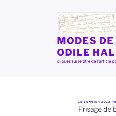
Aller
au
contenu
principal
MODES DE 
ODILE HA
cliquez sur le titre de l'articl
PUBLIÉ
15 JANVIER 2012
P
LE
Prisage de 