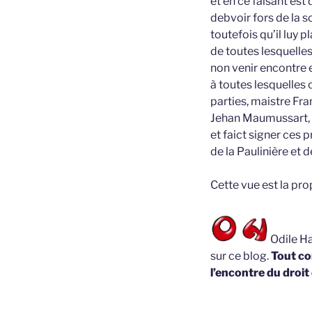
et en ce faisant est
debvoir fors de la 
toutefois qu’il luy p
de toutes lesquelle
non venir encontre 
à toutes lesquelles 
parties, maistre Fra
Jehan Maumussart,
et faict signer ces 
de la Paulinière et 
Cette vue est la pr
Odile Ha
sur ce blog.
Tout co
l’encontre du droit