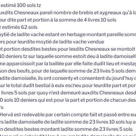
 estimé 100 sols tz
xdits Chesneaux pareil nombre de brebis et aygneaux qu’à la
eur dite part et portion à la somme de 4 livres 10 sols
z estimés 62 sols
oytié de ladite vache estant en herbage montant pareille so
ers pour leurdite moytié de ladite vache vendue
 et portion desdites bestes pour lesdits Chesneaux se monto
s 10 deniers tz sur laquelle somme estoit deu à ladite damoise
me apparoissoit par la baillée par elle faite dudit lieu et mesta
on des beufs, pour de laquelle somme de 23 lives 5 sols deme
dite damoiselle, ils ont consenty et consentent du jourd’huy 
r le total dudit bestial à eulx escheu pour leurdite part et po
livres 5 sols par quoy n’est demeuré auxdits Chesneaux desdi
10 sols 10 deniers qui est pour la part et portion de chacun d
rs
 Hervé est redevable par certain compte fait et passé entre eu
s ladite damoiselle de ladite somme de 23 livres 10 sols luy a
ion desdites bestes montant ladite somme de 23 livres 5 sols