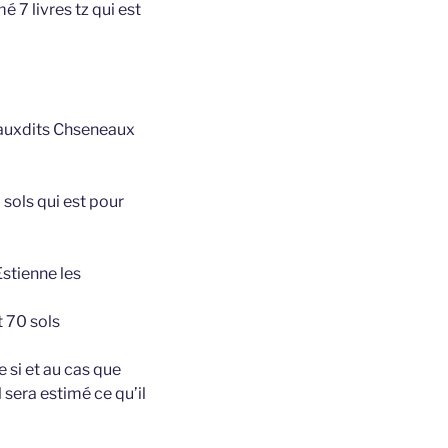
é 7 livres tz qui est
s auxdits Chseneaux
 sols qui est pour
Estienne les
t 70 sols
 si et au cas que
sera estimé ce qu’il