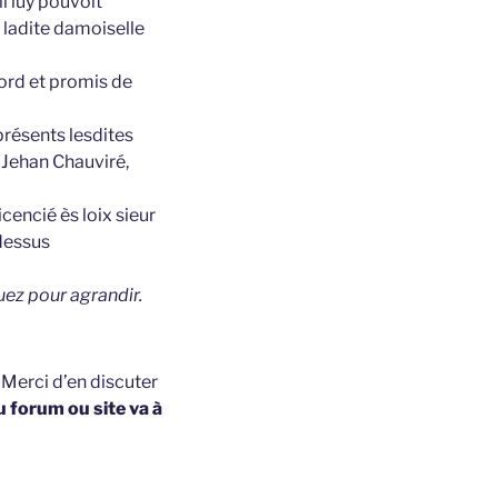
l luy pouvoit
 ladite damoiselle
cord et promis de
présents lesdites
, Jehan Chauviré,
cencié ès loix sieur
 dessus
uez pour agrandir.
t
Merci d’en discuter
u forum ou site va à