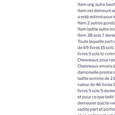
Item ung autre beuf
Item est demeuré au
a esté estimé pour l
Item 2 autres goret
Item ladite autre m
Item 38 sols 7 deni
Toute laquelle part
de 69 livres 15 sol
livres 5 sols tz com
Chesneaux pour rais
Chesneaux envers la
damoiselle prenne su
ladite somme de 23 
valeur de 46 livres 
livres 5 sols 5 denie
et pour ce que ledit
demeurer quicte ver
sadite part et port