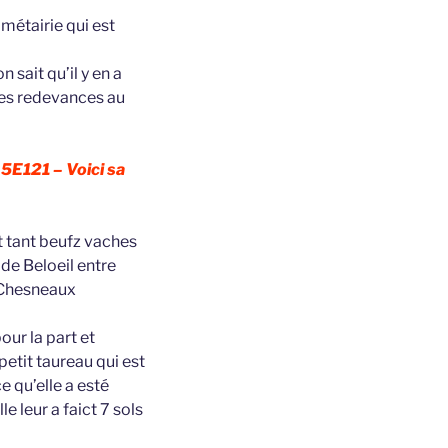
 métairie qui est
 sait qu’il y en a
 des redevances au
 5E121 – Voici sa
t tant beufz vaches
de Beloeil entre
s Chesneaux
ur la part et
etit taureau qui est
e qu’elle a esté
 leur a faict 7 sols