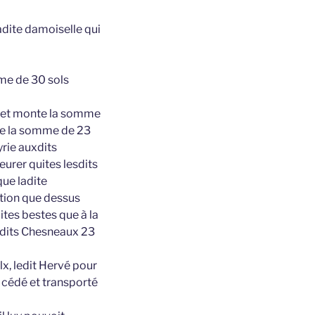
dite damoiselle qui
mme de 30 sols
it et monte la somme
lle la somme de 23
yrie auxdits
urer quites lesdits
que ladite
rtion que dessus
tes bestes que à la
esdits Chesneaux 23
lx, ledit Hervé pour
 cédé et transporté