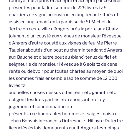
fournyer qui a prins et accepté et accepte par cesdites
présentes pour ladite somme de 225 livres tz 5
quartiers de vigne ou environ en ung tenant situés et
assis en ung tenant en la paroisse de St Michel du
Tertre en ceste ville d’Angers près la porte aux Chatz
joignant d’un cousté aux vignes de monsieur l’évesque
d’Angers d’autre cousté aux vignes de feu Me Pierre
Taupier aboutés d’un bout au chemin tendant d’Angers
aux Bauche et d’autre bout au (blanc) tenuz du fief et
seigneurie de monsieur l’évesque à 6 sols tz de cens
rente ou debvoir pour toutes chartes au moyen de quoi
les sommes frais ensemble ladite somme de 12 000
livres tz
auquelles choses dessus dites tenir etc garantir etc
obligent lesdites parties etc renonçant etc foy
jugement et condemnation etc
présents à ce honorables hommes et saiges maistre
Jehan Bonvoisin François Dufresne et Hillayre Dutertre
licenciés ès lois demeurants audit Angers tesmoings