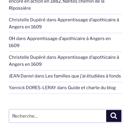
encore en action en 1882, Nantes chemin de la
Ripossière
Christelle Dupéré
dans
Apprentissage d’apothicaire à
Angers en 1609
OH
dans
Apprentissage d’apothicaire à Angers en
1609
Christelle Dupéré
dans
Apprentissage d’apothicaire à
Angers en 1609
JEAN Daniel
dans
Les familles que j’ai étudiées à fonds
Yannick DORES-LERAY
dans
Guide et charte du blog
Recherche
Recher
pour
: