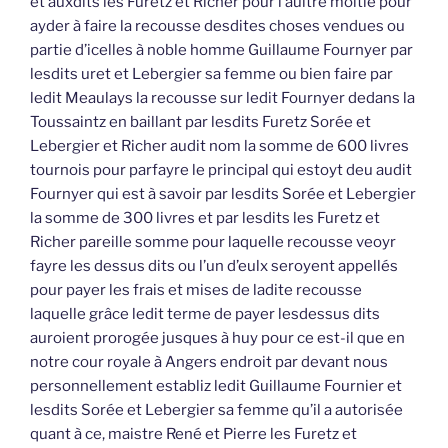
et auxdits les Furetz et Richer pour l’aultre moitié pour
ayder à faire la recousse desdites choses vendues ou
partie d’icelles à noble homme Guillaume Fournyer par
lesdits uret et Lebergier sa femme ou bien faire par
ledit Meaulays la recousse sur ledit Fournyer dedans la
Toussaintz en baillant par lesdits Furetz Sorée et
Lebergier et Richer audit nom la somme de 600 livres
tournois pour parfayre le principal qui estoyt deu audit
Fournyer qui est à savoir par lesdits Sorée et Lebergier
la somme de 300 livres et par lesdits les Furetz et
Richer pareille somme pour laquelle recousse veoyr
fayre les dessus dits ou l’un d’eulx seroyent appellés
pour payer les frais et mises de ladite recousse
laquelle grâce ledit terme de payer lesdessus dits
auroient prorogée jusques à huy pour ce est-il que en
notre cour royale à Angers endroit par devant nous
personnellement establiz ledit Guillaume Fournier et
lesdits Sorée et Lebergier sa femme qu’il a autorisée
quant à ce, maistre René et Pierre les Furetz et