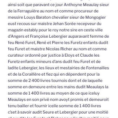
ainsi soit que paravant ce jour Anthoyne Meaulay sieur
de la Ferraguière au nom et comme procureur de
messire Louys Baraton chevalier sieur de Mongogier
eust recous sur maistre Jehan Sorée recepveur du
magazin estably pour le roy notre sire en ceste ville
d’Angers et Françoise Lebergier auparavant femme de
feu René Furet, René et Pierre les Furetz enfants dudit
feu Furet et maistre Nicolas Richer au nom et comme
curateur ordonné par justice à Eloys et Claude les
Furetz enfants mineurs d’ans dudit feu Furet et de
ladite Lebergier, les lieux et mestairies de Fontenailles
et de la Coraillère et fiez qui en dépendent pour la
somme de 2 400 livres tournois dont et de laquelle
somme en demeure entre les mains dudit Meaulays la
somme de 1 400 livres au moyen de ce que iceluy
Meaulays en son privé nom avoyt promis et demeuroit
tenu bailler et fournir icelle somme de 1 400 livres
c’set à savoir audit Seure et Lebergier pour une moitié