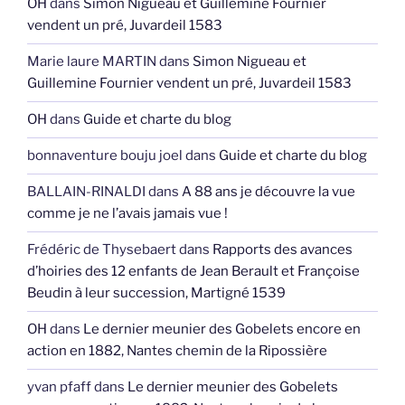
OH
dans
Simon Nigueau et Guillemine Fournier
vendent un pré, Juvardeil 1583
Marie laure MARTIN
dans
Simon Nigueau et
Guillemine Fournier vendent un pré, Juvardeil 1583
OH
dans
Guide et charte du blog
bonnaventure bouju joel
dans
Guide et charte du blog
BALLAIN-RINALDI
dans
A 88 ans je découvre la vue
comme je ne l’avais jamais vue !
Frédéric de Thysebaert
dans
Rapports des avances
d’hoiries des 12 enfants de Jean Berault et Françoise
Beudin à leur succession, Martigné 1539
OH
dans
Le dernier meunier des Gobelets encore en
action en 1882, Nantes chemin de la Ripossière
yvan pfaff
dans
Le dernier meunier des Gobelets