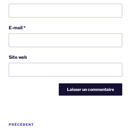
E-mail
*
Site web
Navigation
Article
PRÉCÉDENT
de