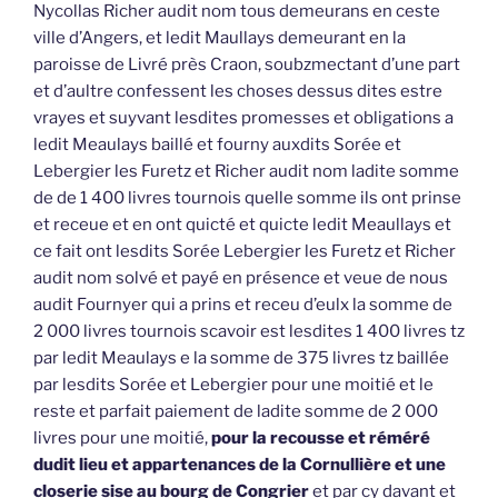
Nycollas Richer audit nom tous demeurans en ceste
ville d’Angers, et ledit Maullays demeurant en la
paroisse de Livré près Craon, soubzmectant d’une part
et d’aultre confessent les choses dessus dites estre
vrayes et suyvant lesdites promesses et obligations a
ledit Meaulays baillé et fourny auxdits Sorée et
Lebergier les Furetz et Richer audit nom ladite somme
de de 1 400 livres tournois quelle somme ils ont prinse
et receue et en ont quicté et quicte ledit Meaullays et
ce fait ont lesdits Sorée Lebergier les Furetz et Richer
audit nom solvé et payé en présence et veue de nous
audit Fournyer qui a prins et receu d’eulx la somme de
2 000 livres tournois scavoir est lesdites 1 400 livres tz
par ledit Meaulays e la somme de 375 livres tz baillée
par lesdits Sorée et Lebergier pour une moitié et le
reste et parfait paiement de ladite somme de 2 000
livres pour une moitié,
pour la recousse et réméré
dudit lieu et appartenances de la Cornullière et une
closerie sise au bourg de Congrier
et par cy davant et