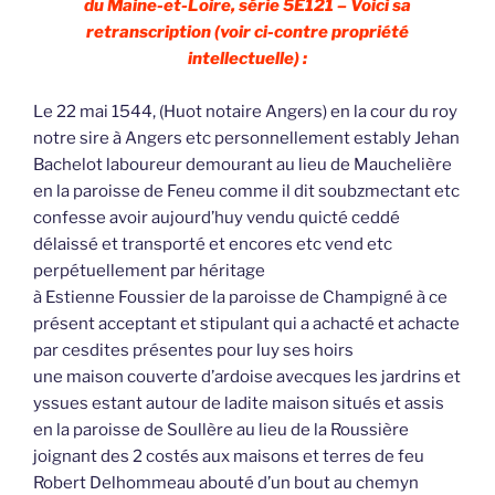
du Maine-et-Loire, série 5E121 – Voici sa
retranscription (voir ci-contre propriété
intellectuelle) :
Le 22 mai 1544, (Huot notaire Angers) en la cour du roy
notre sire à Angers etc personnellement estably Jehan
Bachelot laboureur demourant au lieu de Mauchelière
en la paroisse de Feneu comme il dit soubzmectant etc
confesse avoir aujourd’huy vendu quicté ceddé
délaissé et transporté et encores etc vend etc
perpétuellement par héritage
à Estienne Foussier de la paroisse de Champigné à ce
présent acceptant et stipulant qui a achacté et achacte
par cesdites présentes pour luy ses hoirs
une maison couverte d’ardoise avecques les jardrins et
yssues estant autour de ladite maison situés et assis
en la paroisse de Soullère au lieu de la Roussière
joignant des 2 costés aux maisons et terres de feu
Robert Delhommeau abouté d’un bout au chemyn