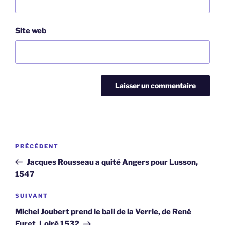
Site web
Navigation
Article
PRÉCÉDENT
de
précédent
Jacques Rousseau a quité Angers pour Lusson,
l’article
1547
Article
SUIVANT
suivant
Michel Joubert prend le bail de la Verrie, de René
Furet, Loiré 1532