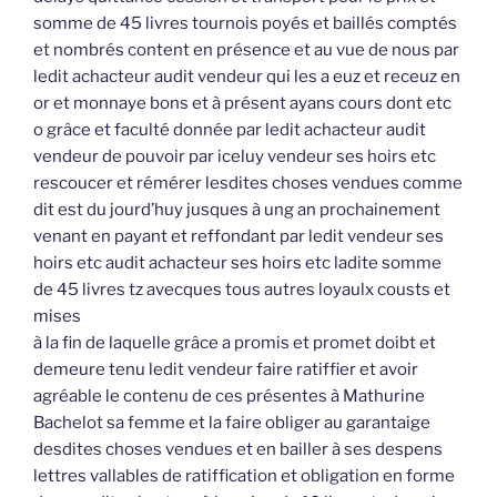
somme de 45 livres tournois poyés et baillés comptés
et nombrés content en présence et au vue de nous par
ledit achacteur audit vendeur qui les a euz et receuz en
or et monnaye bons et à présent ayans cours dont etc
o grâce et faculté donnée par ledit achacteur audit
vendeur de pouvoir par iceluy vendeur ses hoirs etc
rescoucer et rémérer lesdites choses vendues comme
dit est du jourd’huy jusques à ung an prochainement
venant en payant et reffondant par ledit vendeur ses
hoirs etc audit achacteur ses hoirs etc ladite somme
de 45 livres tz avecques tous autres loyaulx cousts et
mises
à la fin de laquelle grâce a promis et promet doibt et
demeure tenu ledit vendeur faire ratiffier et avoir
agréable le contenu de ces présentes à Mathurine
Bachelot sa femme et la faire obliger au garantaige
desdites choses vendues et en bailler à ses despens
lettres vallables de ratiffication et obligation en forme