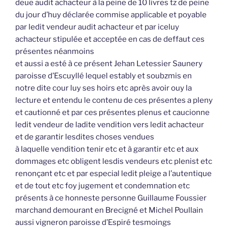
deue audit achacteur à la peine de 10 livres tz de peine
du jour d’huy déclarée commise applicable et poyable
par ledit vendeur audit achacteur et par iceluy
achacteur stipulée et acceptée en cas de deffaut ces
présentes néanmoins
et aussi a esté à ce présent Jehan Letessier Saunery
paroisse d’Escuyllé lequel estably et soubzmis en
notre dite cour luy ses hoirs etc après avoir ouy la
lecture et entendu le contenu de ces présentes a pleny
et cautionné et par ces présentes plenus et caucionne
ledit vendeur de ladite vendition vers ledit achacteur
et de garantir lesdites choses vendues
à laquelle vendition tenir etc et à garantir etc et aux
dommages etc obligent lesdis vendeurs etc plenist etc
renonçant etc et par especial ledit pleige a l’autentique
et de tout etc foy jugement et condemnation etc
présents à ce honneste personne Guillaume Foussier
marchand demourant en Brecigné et Michel Poullain
aussi vigneron paroisse d’Espiré tesmoings