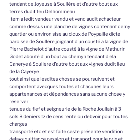
tendant de Joyeuse à Soullère et d’autre bout aux
terres dudit feu Delhommeau
Item a ledit vendeur vendu et vend audit achacteur
comme dessus une planche de vignes contenant demy
quartier ou environ sise au cloux de Poypaille dicte
paroisse de Soullère joignant d’un cousté à la vigne de
Pierre Bachelot d’autre cousté à la vigne de Mathurin
Godet abouté d’un bout au chemyn tendant d ela
Canerye à Soullere d’autre bout aux vignes dudit lieu
de la Cayerye
tout ainsi que lesdites choses se poursuivent et
comportent avecques toutes et chacunes leurs
appartenances et dépendances sans aucune chose y
réserver
tenues du fief et seigneurie de la Roche Joullain à 3
sols 8 deniers tz de cens rente ou debvoir pour toutes
charges
transporté etc et est faite ceste présente vendition
delays quittance cession et transport pour le prix et