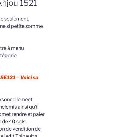
Anjou 1521
vre seulement.
 une si petite somme
être à menu
atégorie
 5E121 – Voici sa
personnellement
elemis ainsi qu’il
omet rendre et paier
 de 40 sols
on de vendition de
e ledit Thibault a