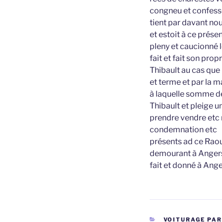
congneu et confessé 
tient par davant no
et estoit à ce prés
pleny et caucionné l
fait et fait son prop
Thibault au cas que 
et terme et par la m
à laquelle somme de
Thibault et pleige u
prendre vendre etc 
condemnation etc
présents ad ce Raou
demourant à Anger
fait et donné à Ange
CATÉGORIES
VOITURAGE PAR