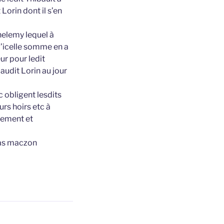
Lorin dont il s’en
helemy lequel à
d’icelle somme en a
eur pour ledit
 audit Lorin au jour
 obligent lesdits
urs hoirs etc à
gement et
cas maczon