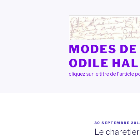
Aller
au
contenu
principal
MODES DE 
ODILE HA
cliquez sur le titre de l'articl
PUBLIÉ
30 SEPTEMBRE 201
LE
Le charetier