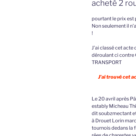
acheté 2 rou
pourtant le prix est 
Non seulement il n’
!
J’ai classé cet act
déroulant ci contre
TRANSPORT
J’ai trouvé cet 
Le 20 avril après P
estably Micheau Thi
dit soubzmectant et
à Drouet Lorin mar
tournois dedans la 
rées de charestes ve