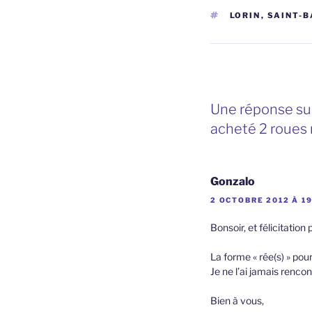
ÉTIQUETTES
LORIN
,
SAINT-B
Une réponse sur 
acheté 2 roues 
Gonzalo
2 OCTOBRE 2012 À 19
Bonsoir, et félicitation
La forme « rée(s) » pou
Je ne l’ai jamais renco
Bien à vous,