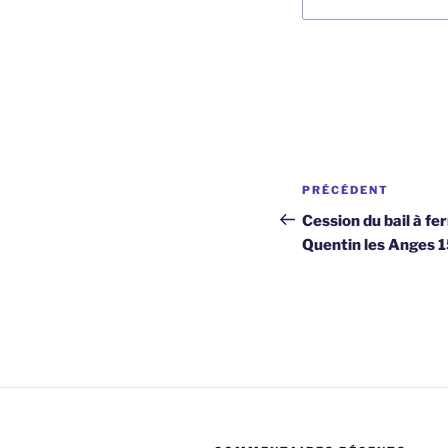
Navigation
Article
PRÉCÉDENT
de
précédent
Cession du bail à f
Quentin les Anges 
l’article