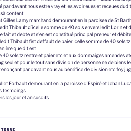
par davant nous estre vray et les avoir eues et receues dudit 
usà content
ent Gilles Lamy marchand demourant en la paroisse de St Bart
edit Thibault d’icelle somme de 40 sols envers ledit Lorin et 
re fait et debte et s’en est constitué principal preneur et débit
ledit Thibault fist deffault de paier icelle somme de 40 sols tz
anière que dit est
 40 sols tz rentre et paier etc et aux dommaiges amendes etc
ng seul et pour le tout sans division de personne ne de biens le
renonçant par davant nous au bénéfice de division etc foy ju
llet Forbault demourant en la paroisse d’Espiré et Jehan Lu
s tesmoings
rs les jour et an susdits
 TERRE