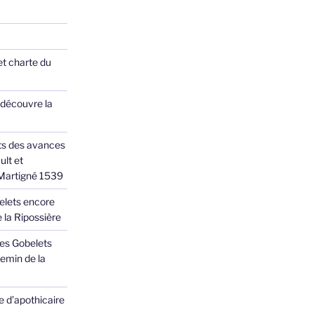
et charte du
 découvre la
ts des avances
ult et
 Martigné 1539
elets encore
 la Ripossière
des Gobelets
emin de la
 d’apothicaire