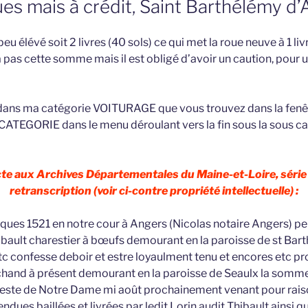
es mais à crédit, Saint Barthélémy d’
peu élévé soit 2 livres (40 sols) ce qui met la roue neuve à 1 li
a pas cette somme mais il est obligé d’avoir un caution, pour
e dans ma catégorie VOITURAGE que vous trouvez dans la fen
 CATEGORIE dans le menu déroulant vers la fin sous la sous c
acte aux Archives Départementales du Maine-et-Loire, série
retranscription (voir ci-contre propriété intellectuelle) :
âques 1521 en notre cour à Angers (Nicolas notaire Angers) 
bault charestier à bœufs demourant en la paroisse de st Barth
c confesse deboir et estre loyaulment tenu et encores etc pr
chand à présent demourant en la paroisse de Seaulx la somme
feste de Notre Dame mi août prochainement venant pour rais
ndues baillées et livrées par ledit Lorin audit Thibault ainsi qu