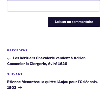
Navigation
Article
PRÉCÉDENT
de
précédent
Les héritiers Chevalerie vendent à Adrien
l’article
Coconnier la Clergerie, Aviré 1626
Article
SUIVANT
suivant
Etienne Menanteau a quitté l’Anjou pour l’Orléanais,
1503