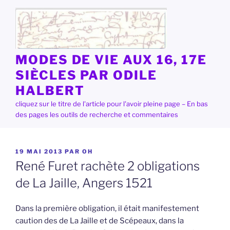
Aller
au
contenu
principal
MODES DE VIE AUX 16, 17E
SIÈCLES PAR ODILE
HALBERT
cliquez sur le titre de l'article pour l'avoir pleine page – En bas
des pages les outils de recherche et commentaires
PUBLIÉ
19 MAI 2013
PAR
OH
LE
René Furet rachète 2 obligations
de La Jaille, Angers 1521
Dans la première obligation, il était manifestement
caution des de La Jaille et de Scépeaux, dans la