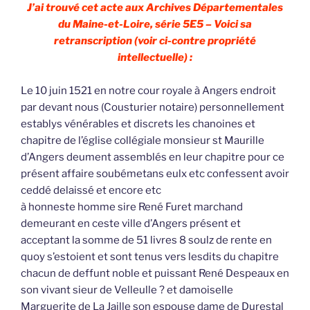
J’ai trouvé cet acte aux Archives Départementales
du Maine-et-Loire, série 5E5 – Voici sa
retranscription (voir ci-contre propriété
intellectuelle) :
Le 10 juin 1521 en notre cour royale à Angers endroit
par devant nous (Cousturier notaire) personnellement
establys vénérables et discrets les chanoines et
chapitre de l’église collégiale monsieur st Maurille
d’Angers deument assemblés en leur chapitre pour ce
présent affaire soubémetans eulx etc confessent avoir
ceddé delaissé et encore etc
à honneste homme sire René Furet marchand
demeurant en ceste ville d’Angers présent et
acceptant la somme de 51 livres 8 soulz de rente en
quoy s’estoient et sont tenus vers lesdits du chapitre
chacun de deffunt noble et puissant René Despeaux en
son vivant sieur de Velleulle ? et damoiselle
Marguerite de La Jaille son espouse dame de Durestal