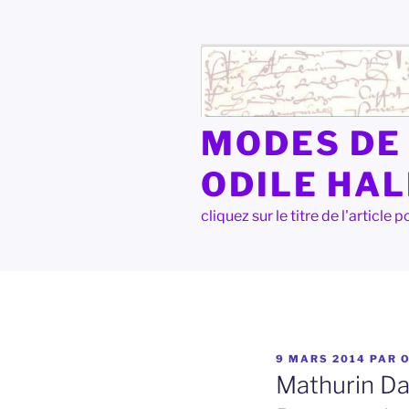
Aller
au
contenu
principal
MODES DE 
ODILE HA
cliquez sur le titre de l'articl
PUBLIÉ
9 MARS 2014
PAR
LE
Mathurin Dav