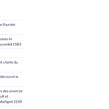
e Fournier
ueau et
Juvardeil 1583
et charte du
 découvre la
ts des avances
ult et
 Martigné 1539