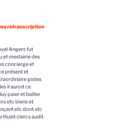
 ma retranscription
oyal Angers fut
 et mestairie des
es concierge et
ce présent et
traordinaire gistes
s il auroit ce
uy paier et bailler
irs etc biens et
nçant etc dont etc
e Huiet clercs audit