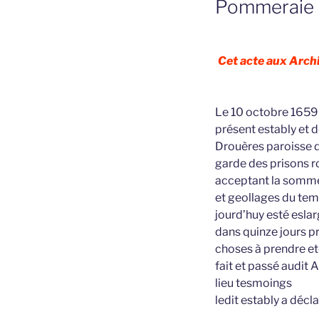
Pommeraie
Cet acte aux Archi
Le 10 octobre 1659 
présent estably et 
Drouères paroisse 
garde des prisons ro
acceptant la somme d
et geollages du temp
jourd’huy esté eslarg
dans quinze jours pr
choses à prendre et
fait et passé audit 
lieu tesmoings
ledit estably a décl