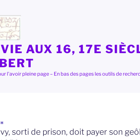
VIE AUX 16, 17E SIÈC
LBERT
e pour l'avoir pleine page – En bas des pages les outils de rec
OH
y, sorti de prison, doit payer son geô