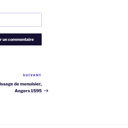
SUIVANT
Article
suivant
issage de menuisier,
Angers 1595