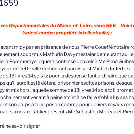
 1659
ves Départementales du Maine-et-Loire, série 5E6 – Voici
(voir ci-contre propriété intellectuelle) :
avant midy par en présence de nous Pierre Coueffé notaire r
deuement soubzmis Mathurin Davy mestaier demeurant au lieu
de la Pommeraye lequel a confessé debvoir à Me René Guibel
yaux de cette ville demeurant paroisse st Michel du Tertre à 
e 13 livres 14 sols tz pour la despense tant ordinaire que ex
s qu’il auroit esté détenu prisonnier esdites prisons, desquelle
y et mis hors, laquelle somme de 13livres 14 sols tz il promet l
ochainement venant à peine etc et à ce faire s’oblie luy ses ho
c et son corps à tenir prison comme pour deniers royaux reno
Angers à nostre tablier présents Me Sébastien Moreau et Pierr
aré ne savoir signer