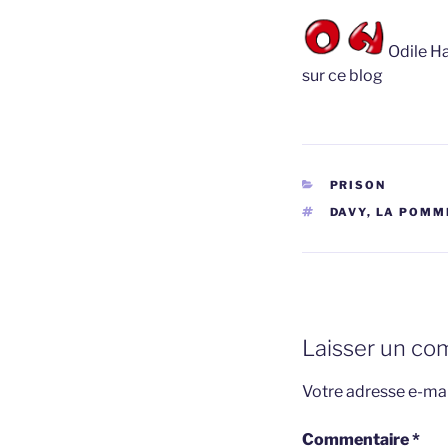
Odile Ha
sur ce blog
CATÉGORIES
PRISON
ÉTIQUETTES
DAVY
,
LA POMM
Laisser un co
Votre adresse e-mai
Commentaire
*