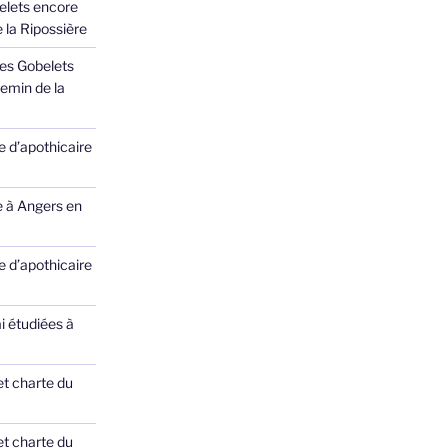
elets encore
 la Ripossière
des Gobelets
emin de la
 d’apothicaire
e à Angers en
 d’apothicaire
ai étudiées à
et charte du
et charte du