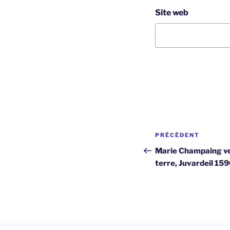
Site web
Navigation
Article
PRÉCÉDENT
de
précédent
Marie Champaing veu
terre, Juvardeil 15
l’article