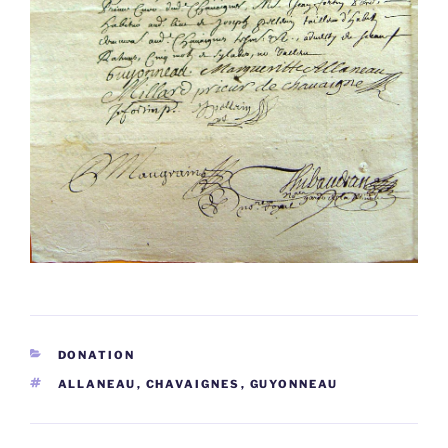
CATÉGORIES
DONATION
ÉTIQUETTES
ALLANEAU
,
CHAVAIGNES
,
GUYONNEAU