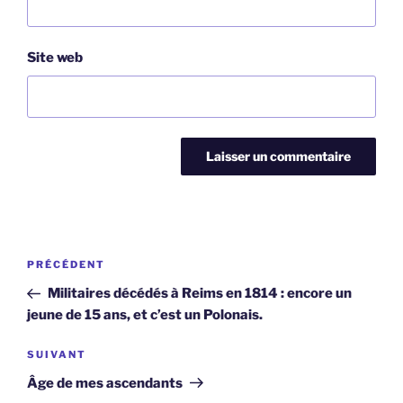
Site web
Navigation
Article
PRÉCÉDENT
de
précédent
Militaires décédés à Reims en 1814 : encore un
l’article
jeune de 15 ans, et c’est un Polonais.
Article
SUIVANT
suivant
Âge de mes ascendants