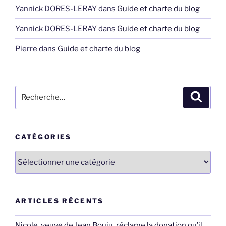
Yannick DORES-LERAY
dans
Guide et charte du blog
Yannick DORES-LERAY
dans
Guide et charte du blog
Pierre
dans
Guide et charte du blog
Recherche
Recher
pour
:
CATÉGORIES
Catégories
ARTICLES RÉCENTS
Nicole, veuve de Jean Bouju, réclame la donation qu’il