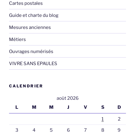
Cartes postales
Guide et charte du blog
Mesures anciennes
Métiers
Ouvrages numérisés
VIVRE SANS EPAULES
CALENDRIER
août 2026
L
M
M
J
V
S
D
1
2
3
4
5
6
7
8
9