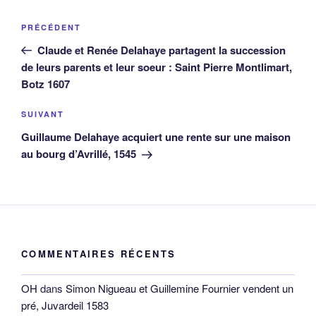
Navigation
Article
PRÉCÉDENT
de
précédent
Claude et Renée Delahaye partagent la succession
l’article
de leurs parents et leur soeur : Saint Pierre Montlimart,
Botz 1607
Article
SUIVANT
suivant
Guillaume Delahaye acquiert une rente sur une maison
au bourg d’Avrillé, 1545
COMMENTAIRES RÉCENTS
OH
dans
Simon Nigueau et Guillemine Fournier vendent un
pré, Juvardeil 1583