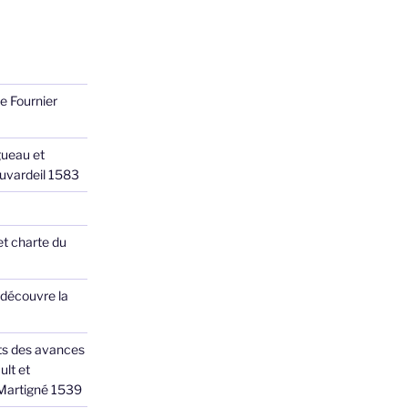
e Fournier
ueau et
Juvardeil 1583
et charte du
 découvre la
ts des avances
ult et
 Martigné 1539