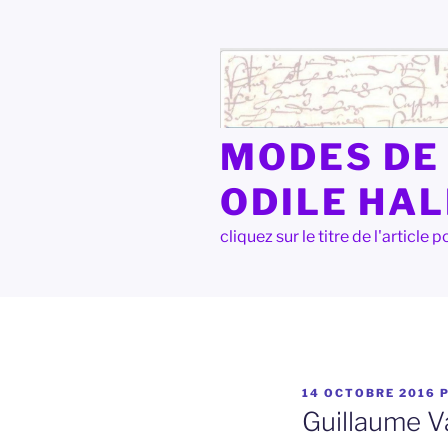
Aller
au
contenu
principal
MODES DE 
ODILE HA
cliquez sur le titre de l'articl
PUBLIÉ
14 OCTOBRE 2016
LE
Guillaume V