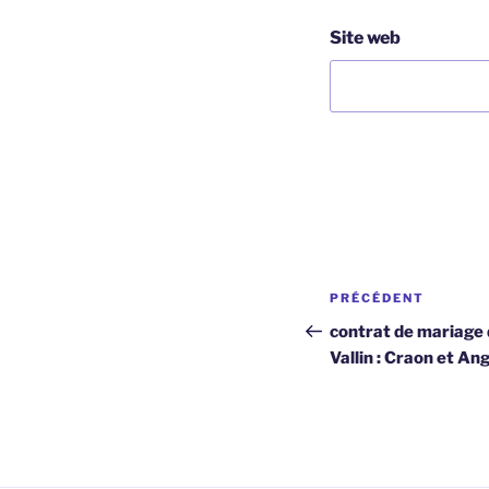
Site web
Navigation
Article
PRÉCÉDENT
de
précédent
contrat de mariage 
Vallin : Craon et A
l’article