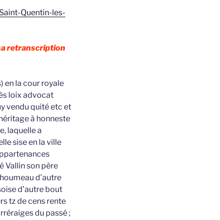
Saint-Quentin-les-
a retranscription
 en la cour royale
ès loix advocat
y vendu quité etc et
 héritage à honneste
, laquelle a
e sise en la ville
 appartenances
é Vallin son père
elhoumeau d’autre
oise d’autre bout
rs tz de cens rente
rréraiges du passé ;