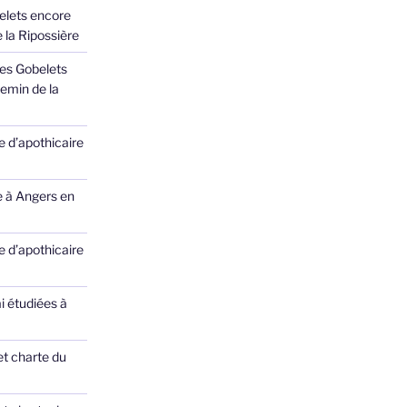
elets encore
 la Ripossière
des Gobelets
emin de la
 d’apothicaire
e à Angers en
 d’apothicaire
ai étudiées à
et charte du