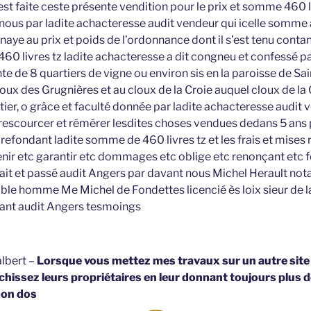
est faite ceste présente vendition pour le prix et somme 460 l
nous par ladite achacteresse audit vendeur qui icelle somme a
aye au prix et poids de l’ordonnance dont il s’est tenu contant
60 livres tz ladite achacteresse a dit congneu et confessé p
nte de 8 quartiers de vigne ou environ sis en la paroisse de S
oux des Grugnières et au cloux de la Croie auquel cloux de la 
er, o grâce et faculté donnée par ladite achacteresse audit v
 rescourcer et rémérer lesdites choses vendues dedans 5 an
refondant ladite somme de 460 livres tz et les frais et mises 
tenir etc garantir etc dommages etc oblige etc renonçant etc
it et passé audit Angers par davant nous Michel Herault nota
le homme Me Michel de Fondettes licencié ès loix sieur de la
ant audit Angers tesmoings
lbert –
Lorsque vous mettez mes travaux sur un autre site
hissez leurs propriétaires en leur donnant toujours plus d
on dos