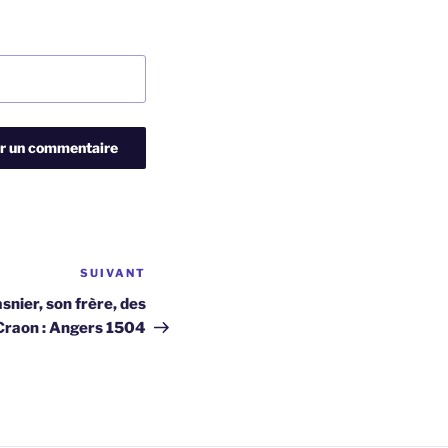
SUIVANT
Article
suivant
snier, son frère, des
Craon : Angers 1504