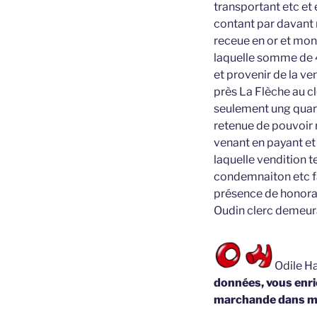
transportant etc et 
contant par davant 
receue en or et monn
laquelle somme de 4
et provenir de la ve
près La Flèche au cl
seulement ung quarti
retenue de pouvoir
venant en payant et 
laquelle vendition 
condemnaiton etc fa
présence de honorab
Oudin clerc demeur
Odile Ha
données, vous enric
marchande dans m