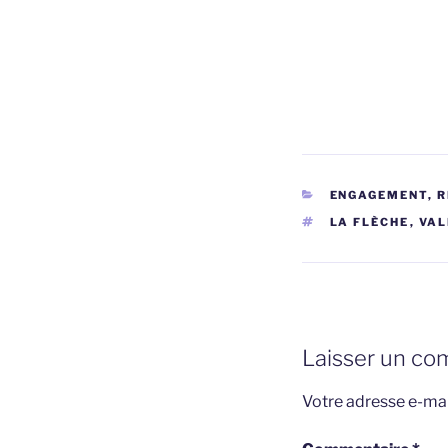
CATÉGORIES
ENGAGEMENT, 
ÉTIQUETTES
LA FLÈCHE
,
VAL
Laisser un co
Votre adresse e-mai