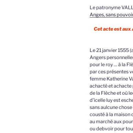
Le patronyme VALLI
Anges, sans pouvoir 
Cet acte est aux
Le 21 janvier 1555 
Angers personnelle
pour le roy … à la 
par ces présentes v
femme Katherine Val
achacté et achacte p
de la Flèche et où 
d’icelle luy est esc
sans aulcune chose 
cousté à la maison 
au marché aux pource
ou debvoir pour tou