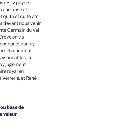
ivres tz payée
 eue prise et
 quité et quite etc
ar devant nous venir
ainte Germain du Val
Croye en y a
endeur et par luy
s prochainement
raisonnables ; à
 foy jugement
ire royal en
 Verrerie, et René
 ou base de
e valeur