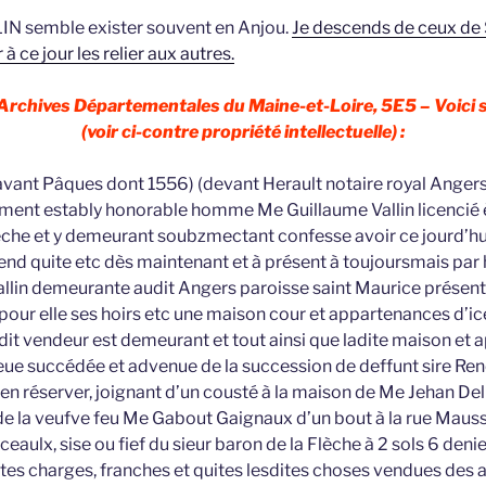
N semble exister souvent en Anjou.
Je descends de ceux de 
à ce jour les relier aux autres.
 Archives Départementales du Maine-et-Loire, 5E5 – Voici s
(voir ci-contre propriété intellectuelle) :
(avant Pâques dont 1556) (devant Herault notaire royal Angers)
ment estably honorable homme Me Guillaume Vallin licencié 
Flèche et y demeurant soubzmectant confesse avoir ce jourd’hu
end quite etc dès maintenant et à présent à toujoursmais par
lin demeurante audit Angers paroisse saint Maurice présente
our elle ses hoirs etc une maison cour et appartenances d’icell
ledit vendeur est demeurant et tout ainsi que ladite maison et
heue succédée et advenue de la succession de deffunt sire Ren
en réserver, joignant d’un cousté à la maison de Me Jehan D
de la veufve feu Me Gabout Gaignaux d’un bout à la rue Mauss
aulx, sise ou fief du sieur baron de la Flèche à 2 sols 6 denie
tes charges, franches et quites lesdites choses vendues des a