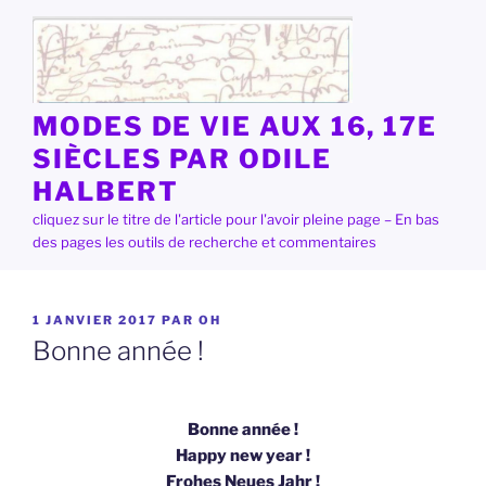
Aller
au
contenu
principal
MODES DE VIE AUX 16, 17E
SIÈCLES PAR ODILE
HALBERT
cliquez sur le titre de l'article pour l'avoir pleine page – En bas
des pages les outils de recherche et commentaires
PUBLIÉ
1 JANVIER 2017
PAR
OH
LE
Bonne année !
Bonne année !
Happy new year !
Frohes Neues Jahr !