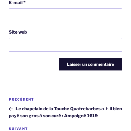
E-mail
*
Site web
Navigation
Article
PRÉCÉDENT
de
précédent
Le chapelain de la Touche Quatrebarbes a-t-il bien
l’article
payé son gros à son curé : Ampoigné 1619
Article
SUIVANT