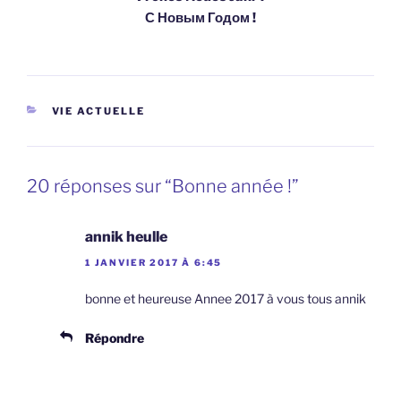
С Новым Годом !
CATÉGORIES
VIE ACTUELLE
20 réponses sur “Bonne année !”
annik heulle
1 JANVIER 2017 À 6:45
bonne et heureuse Annee 2017 à vous tous annik
Répondre