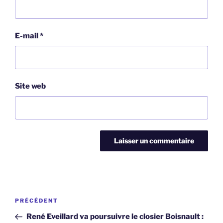
E-mail
*
Site web
Navigation
Article
PRÉCÉDENT
de
précédent
René Eveillard va poursuivre le closier Boisnault :