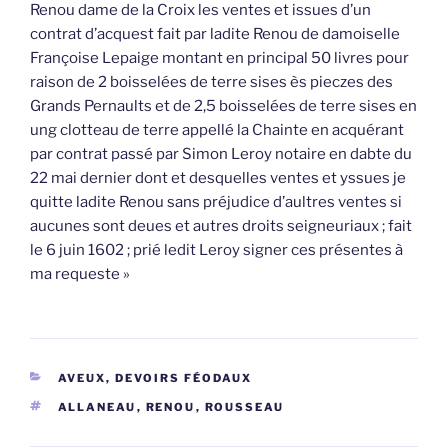
Renou dame de la Croix les ventes et issues d’un
contrat d’acquest fait par ladite Renou de damoiselle
Françoise Lepaige montant en principal 50 livres pour
raison de 2 boisselées de terre sises ès pieczes des
Grands Pernaults et de 2,5 boisselées de terre sises en
ung clotteau de terre appellé la Chainte en acquérant
par contrat passé par Simon Leroy notaire en dabte du
22 mai dernier dont et desquelles ventes et yssues je
quitte ladite Renou sans préjudice d’aultres ventes si
aucunes sont deues et autres droits seigneuriaux ; fait
le 6 juin 1602 ; prié ledit Leroy signer ces présentes à
ma requeste »
CATÉGORIES
AVEUX, DEVOIRS FÉODAUX
ÉTIQUETTES
ALLANEAU
,
RENOU
,
ROUSSEAU