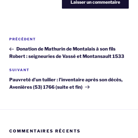
Navigation
Article
PRÉCÉDENT
de
précédent
Donation de Mathurin de Montalais à son fils
l’article
Robert : seigneuries de Vassé et Montansault 1533
Article
SUIVANT
suivant
Pauvreté d’un tuilier : l’inventaire après son décès,
Avenières (53) 1766 (suite et fin)
COMMENTAIRES RÉCENTS