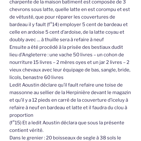
charpente de la maison batiment est composée de 3
chevrons sous latte, quelle latte en est corompu et est
de vétusté, que pour réparer les couvertures de
bardeau il y fault (f°14) employer 5 cent de bardeau et
celle en ardoise 5 cent d’ardoise, de la latte coyau et
doubly avec … à thuille sera à refaire à neuf
Ensuite a été procédé à la prisée des bestiaux dudit
lieu d’Angleterre : une vache 50 livres – un cohon de
nourriture 15 livres – 2 mères oyes et un jar 2 livres – 2
vieux chevaux avec leur équipage de bas, sangle, bride,
licols, benastre 60 livres
Ledit Aoustin déclare qu’il fault refaire une toise de
massonne au sellier de la Herpinière devant le magazin
et qu’il y a 12 pieds en carré de la couverture d’iceluy à
refaire à neuf en bardeau et latte et il faudra du clou à
proportion
(f°15) Et a ledit Aoustin déclara que sous la présente
contient vérité.
Dans le grenier : 20 boisseaux de segle à 38 sols le