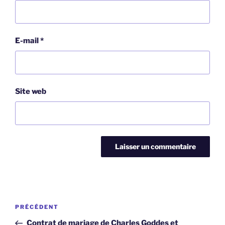
E-mail
*
Site web
Navigation
Article
PRÉCÉDENT
de
précédent
Contrat de mariage de Charles Goddes et