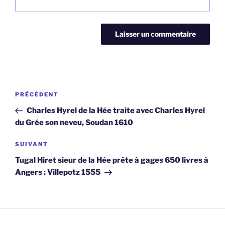
Navigation
Article
PRÉCÉDENT
de
précédent
Charles Hyrel de la Hée traite avec Charles Hyrel
l’article
du Grée son neveu, Soudan 1610
Article
SUIVANT
suivant
Tugal Hiret sieur de la Hée prête à gages 650 livres à
Angers : Villepotz 1555