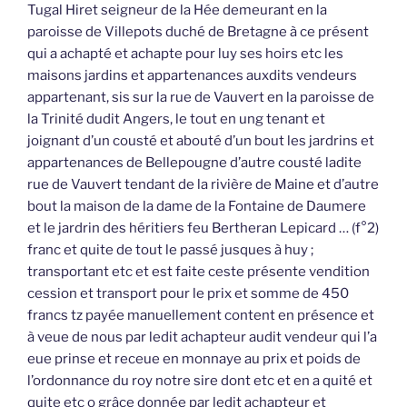
Tugal Hiret seigneur de la Hée demeurant en la
paroisse de Villepots duché de Bretagne à ce présent
qui a achapté et achapte pour luy ses hoirs etc les
maisons jardins et appartenances auxdits vendeurs
appartenant, sis sur la rue de Vauvert en la paroisse de
la Trinité dudit Angers, le tout en ung tenant et
joignant d’un cousté et abouté d’un bout les jardrins et
appartenances de Bellepougne d’autre cousté ladite
rue de Vauvert tendant de la rivière de Maine et d’autre
bout la maison de la dame de la Fontaine de Daumere
et le jardrin des héritiers feu Bertheran Lepicard … (f°2)
franc et quite de tout le passé jusques à huy ;
transportant etc et est faite ceste présente vendition
cession et transport pour le prix et somme de 450
francs tz payée manuellement content en présence et
à veue de nous par ledit achapteur audit vendeur qui l’a
eue prinse et receue en monnaye au prix et poids de
l’ordonnance du roy notre sire dont etc et en a quité et
quite etc o grâce donnée par ledit achapteur et