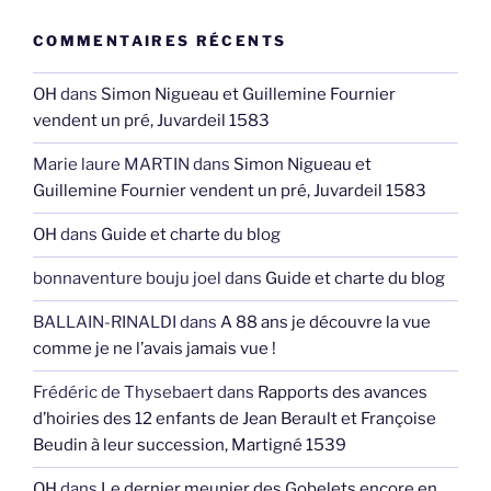
COMMENTAIRES RÉCENTS
OH
dans
Simon Nigueau et Guillemine Fournier
vendent un pré, Juvardeil 1583
Marie laure MARTIN
dans
Simon Nigueau et
Guillemine Fournier vendent un pré, Juvardeil 1583
OH
dans
Guide et charte du blog
bonnaventure bouju joel
dans
Guide et charte du blog
BALLAIN-RINALDI
dans
A 88 ans je découvre la vue
comme je ne l’avais jamais vue !
Frédéric de Thysebaert
dans
Rapports des avances
d’hoiries des 12 enfants de Jean Berault et Françoise
Beudin à leur succession, Martigné 1539
OH
dans
Le dernier meunier des Gobelets encore en