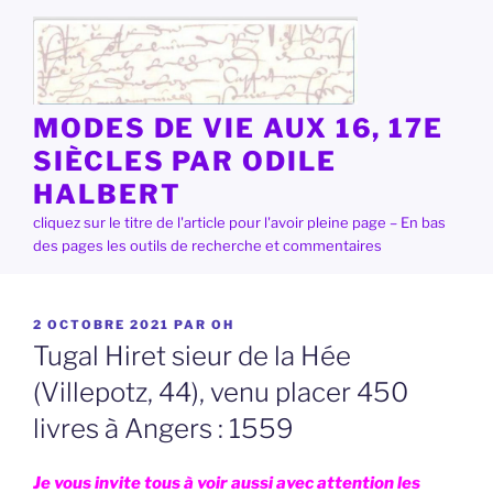
Aller
au
contenu
principal
MODES DE VIE AUX 16, 17E
SIÈCLES PAR ODILE
HALBERT
cliquez sur le titre de l'article pour l'avoir pleine page – En bas
des pages les outils de recherche et commentaires
PUBLIÉ
2 OCTOBRE 2021
PAR
OH
LE
Tugal Hiret sieur de la Hée
(Villepotz, 44), venu placer 450
livres à Angers : 1559
Je vous invite tous à voir aussi avec attention les