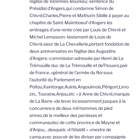
l’église de Varennes-Boureau;-sentence du
Présidial d’Angers,qui condamne Simon de
Chivré,Charles,Pierre et Mathurin Sibille à payer au
chapitre de Saint-Maimboeuf d’Angers les
arrérages d’une rente crée par Louis de Chivré et
Michel Lemasson:-testament de Louis de
Chivré,sieur de La Chevallerie,portant fondation de
deux anniversaires en l’église des Augustins
d’Angers:-commission adressée par Henri de La
Trémouille duc de La Trémouille et deThouars,pair
de France, »général de l’armée du Roi sous
l’autorité du Parlement en
Poitou,Xaintonge,Aulnis,Angoulmois,Périgort,Limo
zin,, Touraine,Anjou,etc » à Anne de Chivré,marquis
de La Barre »de lever incessamment jusques à la
concurrence de deux mil hommes de pied
armez,de la meilleur des paroisses et
communautez de cette province de Mayne et
d’Anjou;…desquelz »il l’établit » »mestre de
camp,avec pouvoir de les diviser par compaignie