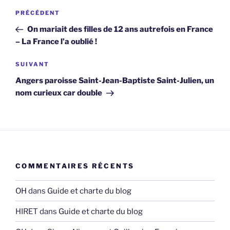
Navigation
Article
PRÉCÉDENT
de
précédent
On mariait des filles de 12 ans autrefois en France
l’article
– La France l’a oublié !
Article
SUIVANT
suivant
Angers paroisse Saint-Jean-Baptiste Saint-Julien, un
nom curieux car double
COMMENTAIRES RÉCENTS
OH
dans
Guide et charte du blog
HIRET
dans
Guide et charte du blog