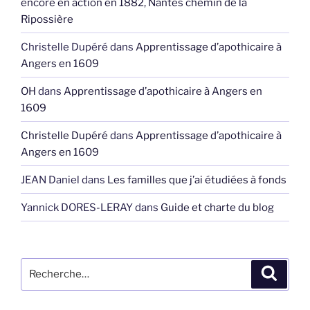
encore en action en 1882, Nantes chemin de la
Ripossière
Christelle Dupéré
dans
Apprentissage d’apothicaire à
Angers en 1609
OH
dans
Apprentissage d’apothicaire à Angers en
1609
Christelle Dupéré
dans
Apprentissage d’apothicaire à
Angers en 1609
JEAN Daniel
dans
Les familles que j’ai étudiées à fonds
Yannick DORES-LERAY
dans
Guide et charte du blog
Recherche
Recher
pour
: