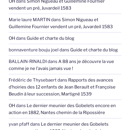
OH
dans
Simon Nigueau et Guillemine Fournier
vendent un pré, Juvardeil 1583
Marie laure MARTIN
dans
Simon Nigueau et
Guillemine Fournier vendent un pré, Juvardeil 1583
OH
dans
Guide et charte du blog
bonnaventure bouju joel
dans
Guide et charte du blog
BALLAIN-RINALDI
dans
A 88 ans je découvre la vue
comme je ne l’avais jamais vue !
Frédéric de Thysebaert
dans
Rapports des avances
d’hoiries des 12 enfants de Jean Berault et Françoise
Beudin à leur succession, Martigné 1539
OH
dans
Le dernier meunier des Gobelets encore en
action en 1882, Nantes chemin de la Ripossière
yvan pfaff
dans
Le dernier meunier des Gobelets