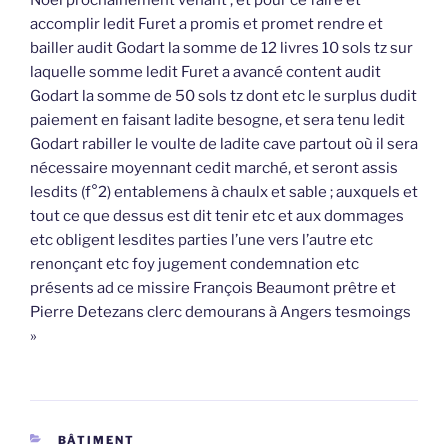
accomplir ledit Furet a promis et promet rendre et
bailler audit Godart la somme de 12 livres 10 sols tz sur
laquelle somme ledit Furet a avancé content audit
Godart la somme de 50 sols tz dont etc le surplus dudit
paiement en faisant ladite besogne, et sera tenu ledit
Godart rabiller le voulte de ladite cave partout où il sera
nécessaire moyennant cedit marché, et seront assis
lesdits (f°2) entablemens à chaulx et sable ; auxquels et
tout ce que dessus est dit tenir etc et aux dommages
etc obligent lesdites parties l’une vers l’autre etc
renonçant etc foy jugement condemnation etc
présents ad ce missire François Beaumont prêtre et
Pierre Detezans clerc demourans à Angers tesmoings
»
CATÉGORIES
BÂTIMENT