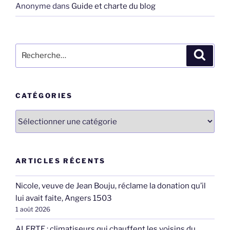
Anonyme
dans
Guide et charte du blog
Recherche
Recher
pour
:
CATÉGORIES
Catégories
ARTICLES RÉCENTS
Nicole, veuve de Jean Bouju, réclame la donation qu’il
lui avait faite, Angers 1503
1 août 2026
ALERTE : climatiseurs qui chauffent les voisins du