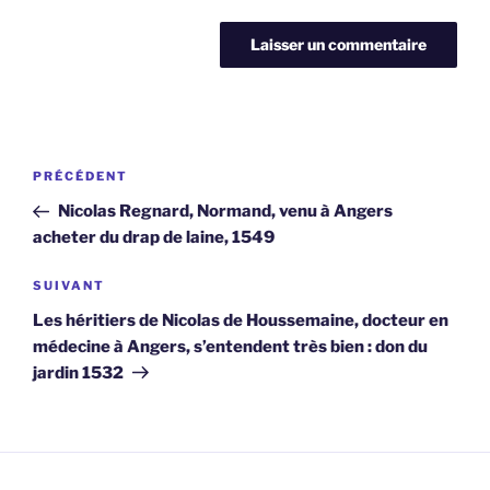
Navigation
Article
PRÉCÉDENT
de
précédent
Nicolas Regnard, Normand, venu à Angers
l’article
acheter du drap de laine, 1549
Article
SUIVANT
suivant
Les héritiers de Nicolas de Houssemaine, docteur en
médecine à Angers, s’entendent très bien : don du
jardin 1532