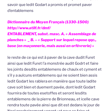
savoir que ledit Godart a promis et promet paver
d’entablemens
Dictionnaire du Moyen Français (1330-1500)
http://www.atilf.fr/dmf/
ENTABLEMENT, subst. masc. A. « Assemblage de
planches » _ B. – « Support sur lequel repose qqc.,
base (en maçonnerie, mais aussi en orfèvrerie) »
le reste de ce qui est à paver de la cave dudit Furet
ainsi que ledit Furet l’a monstrée audit Godrt et faire
les joints desdits entablemens de chaulx et cyment et
s’il y a aulcuns entablemens qui ne soient bien assis
ledit Godart les rablera en manière que toute ladite
cave soit bien et duement pavée, dont ledit Godart
fournira de toutes esetoffes et seront lesdits
entablemens de la pierre de Brionneau, et icelle cave
rendra toute pavée ainsi que dit est dedans le jour de
Noel prochainement venant ; et pour ce faire et