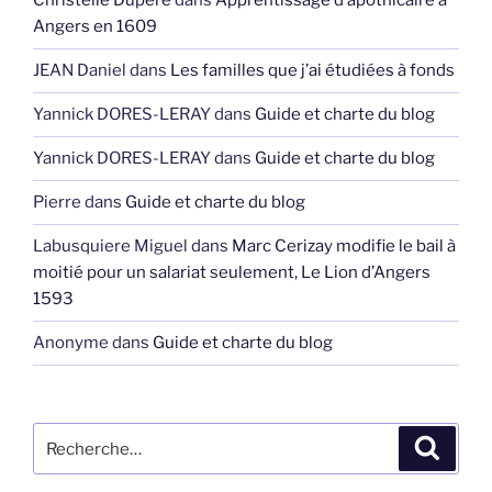
Christelle Dupéré
dans
Apprentissage d’apothicaire à
Angers en 1609
JEAN Daniel
dans
Les familles que j’ai étudiées à fonds
Yannick DORES-LERAY
dans
Guide et charte du blog
Yannick DORES-LERAY
dans
Guide et charte du blog
Pierre
dans
Guide et charte du blog
Labusquiere Miguel
dans
Marc Cerizay modifie le bail à
moitié pour un salariat seulement, Le Lion d’Angers
1593
Anonyme
dans
Guide et charte du blog
Recherche
Recher
pour
: