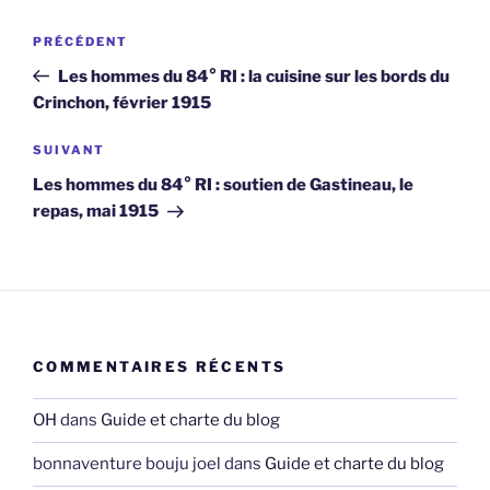
Navigation
Article
PRÉCÉDENT
de
précédent
Les hommes du 84° RI : la cuisine sur les bords du
l’article
Crinchon, février 1915
Article
SUIVANT
suivant
Les hommes du 84° RI : soutien de Gastineau, le
repas, mai 1915
COMMENTAIRES RÉCENTS
OH
dans
Guide et charte du blog
bonnaventure bouju joel
dans
Guide et charte du blog