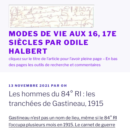
Aller
au
contenu
principal
MODES DE VIE AUX 16, 17E
SIÈCLES PAR ODILE
HALBERT
cliquez sur le titre de l'article pour l'avoir pleine page – En bas
des pages les outils de recherche et commentaires
PUBLIÉ
13 NOVEMBRE 2021
PAR
OH
LE
Les hommes du 84° RI : les
tranchées de Gastineau, 1915
Gastineau n’est pas un nom de lieu, même si le 84° RI
l’occupa plusieurs mois en 1915. Le carnet de guerre