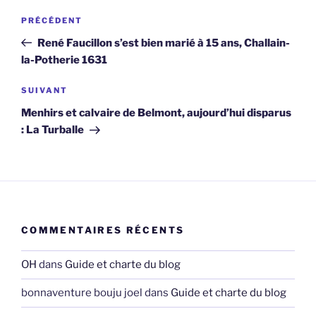
Navigation
Article
PRÉCÉDENT
de
précédent
René Faucillon s’est bien marié à 15 ans, Challain-
l’article
la-Potherie 1631
Article
SUIVANT
suivant
Menhirs et calvaire de Belmont, aujourd’hui disparus
: La Turballe
COMMENTAIRES RÉCENTS
OH
dans
Guide et charte du blog
bonnaventure bouju joel
dans
Guide et charte du blog