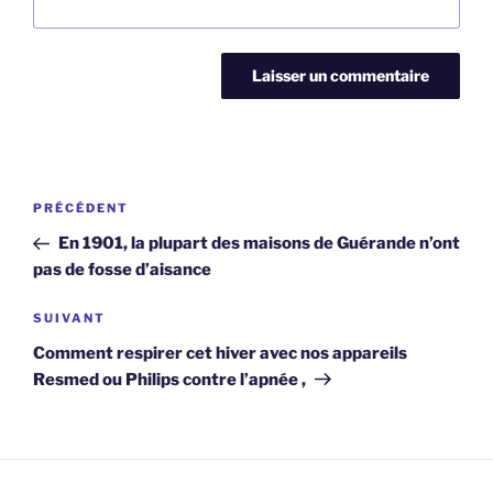
Navigation
Article
PRÉCÉDENT
de
précédent
En 1901, la plupart des maisons de Guérande n’ont
l’article
pas de fosse d’aisance
Article
SUIVANT
suivant
Comment respirer cet hiver avec nos appareils
Resmed ou Philips contre l’apnée ,