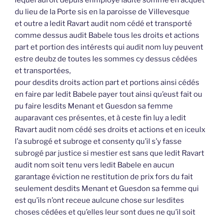
lequel auroit depuis enmployé ladite somme en acquet
du lieu de la Porte sis en la paroisse de Villevesque
et outre a ledit Ravart audit nom cédé et transporté
comme dessus audit Babele tous les droits et actions
part et portion des intérests qui audit nom luy peuvent
estre deubz de toutes les sommes cy dessus cédées
et transportées,
pour desdits droits action part et portions ainsi cédés
en faire par ledit Babele payer tout ainsi qu’eust fait ou
pu faire lesdits Menant et Guesdon sa femme
auparavant ces présentes, et à ceste fin luy a ledit
Ravart audit nom cédé ses droits et actions et en iceulx
l’a subrogé et subroge et consenty qu’il s’y fasse
subrogé par justice si mestier est sans que ledit Ravart
audit nom soit tenu vers ledit Babele en aucun
garantage éviction ne restitution de prix fors du fait
seulement desdits Menant et Guesdon sa femme qui
est qu’ils n’ont receue aulcune chose sur lesdites
choses cédées et qu’elles leur sont dues ne qu’il soit