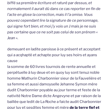
biffé sa première écriture et raturé par dessus, et
normalement il aurait dû dans ce cas reporter en fin de
l’acte en glose la correction, mais il l’a omise. Vous
pouvez cependant lire la signature de ce personnage,
qui signe fort bien, et moi j’y vois un J mais je ne suis
pas certaine que ce ne soit pas celui de son prénom «
Jean ».
demeuant en ladite paroisse à ce présent et acceptant
qui a acqhapté et achapte pour luy ses hoirs et ayans
cause
la somme de 60 livres tournois de rente annuelle et
perpétuelle à luy deue et en quoy luy sont tenuz noble
homme Mathurin Charbonnier sieur de la Fauvelière et
sa femme et aussi damoyselle Jehanne Symon mère
dudit Charbonnier poyable au jour terme et feste de la
nativité Notre Dame dicte Angevyne et par raison de la
baillée que ledit de La Roche a faicte audit Charbonnier
pour luy et sesdites femme et mère
de la terre fief et