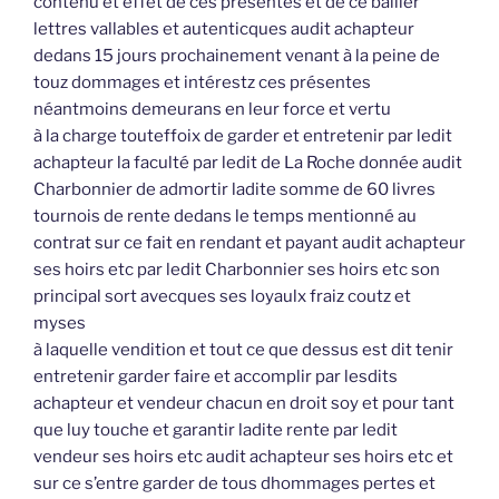
contenu et effet de ces présentes et de ce bailler
lettres vallables et autenticques audit achapteur
dedans 15 jours prochainement venant à la peine de
touz dommages et intérestz ces présentes
néantmoins demeurans en leur force et vertu
à la charge touteffoix de garder et entretenir par ledit
achapteur la faculté par ledit de La Roche donnée audit
Charbonnier de admortir ladite somme de 60 livres
tournois de rente dedans le temps mentionné au
contrat sur ce fait en rendant et payant audit achapteur
ses hoirs etc par ledit Charbonnier ses hoirs etc son
principal sort avecques ses loyaulx fraiz coutz et
myses
à laquelle vendition et tout ce que dessus est dit tenir
entretenir garder faire et accomplir par lesdits
achapteur et vendeur chacun en droit soy et pour tant
que luy touche et garantir ladite rente par ledit
vendeur ses hoirs etc audit achapteur ses hoirs etc et
sur ce s’entre garder de tous dhommages pertes et