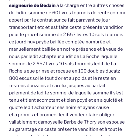
seigneurie de Bedain
à la charge entre aultres choses
de ladite somme de 60 livres tournois de rente comme
appert par le contrat sur ce fait paravant ce jour
transportant etc et est faite ceste présente vendition
pour le prix et somme de 2 657 livres 10 sols tournois
ce jourd’huy payée baillée comptée nombrée et
manuellement baillée en notre présence et à veue de
nous par ledit achapteur audit de La Roche laquelle
somme de 2 657 livres 10 sols tournois ledit de La
Roche a eue prinse et receue en 100 doubles ducatz
800 escuz sol le tout d’or et au poids et le reste en
testons douzains et carolix jusques au parfait
paiement de ladite somme, de laquelle somme il s’est
tenu et tient acomptant et bien poyé et en a quicté et
quicte ledit achapteur ses hoirs et ayans cause
et a promis et promect ledit vendeur faire obliger
vallablement damoyselle Barbe de Thory son espouse
au garantage de ceste présente vendition et à tout le