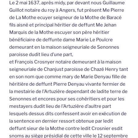
Le 2 mai 1637, après midy, par devant nous Guillaume
Guillot notaire du roy à Angers, fut présent Me Pierre
de La Mothe ecuyer seigneur de la Mothe de Baracé
fils aisné et principal héritier de deffunt Me Jehan
Marquis de la Mothe escuyer son père héritier
bénéficiaire de deffunte dame Marie Le Poulcre
demeurant en la maison seigneuriale de Senonnes
paroisse dudit lieu d’une part,
et François Crosnyer notaire demeurant à la maison
seigneuriale de Chanjust paroisse de Chazé Henry tant
en son nom que comme mary de Marie Denyau fille de
héritière de deffunt Pierre Denyau vivante fermier de
la mestairie de l’Artuzière dependant de ladite terre de
Senonnes et encores pour ses cohéritiers et pour les
mestayers dudit lieu de l’Artuzière d’aultre part
lesquels dessus dits confessent avoir en exécution de
la sentence en dernier ressort obtenue par ledit
deffunt sieur de la Mothe contre ledit Crosnier esdit
snoms au siège présidial de cette ville le 12 septembre