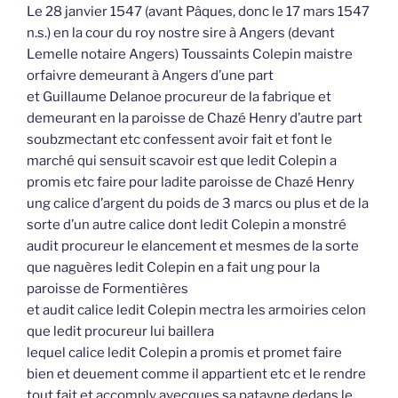
Le 28 janvier 1547 (avant Pâques, donc le 17 mars 1547
n.s.) en la cour du roy nostre sire à Angers (devant
Lemelle notaire Angers) Toussaints Colepin maistre
orfaivre demeurant à Angers d’une part
et Guillaume Delanoe procureur de la fabrique et
demeurant en la paroisse de Chazé Henry d’autre part
soubzmectant etc confessent avoir fait et font le
marché qui sensuit scavoir est que ledit Colepin a
promis etc faire pour ladite paroisse de Chazé Henry
ung calice d’argent du poids de 3 marcs ou plus et de la
sorte d’un autre calice dont ledit Colepin a monstré
audit procureur le elancement et mesmes de la sorte
que naguères ledit Colepin en a fait ung pour la
paroisse de Formentières
et audit calice ledit Colepin mectra les armoiries celon
que ledit procureur lui baillera
lequel calice ledit Colepin a promis et promet faire
bien et deuement comme il appartient etc et le rendre
tout fait et accomply avecques sa patayne dedans le