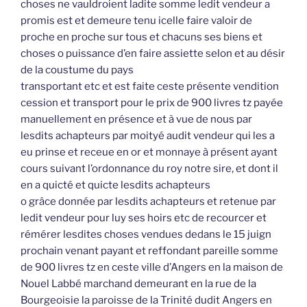
choses ne vauldroient ladite somme ledit vendeur a
promis est et demeure tenu icelle faire valoir de
proche en proche sur tous et chacuns ses biens et
choses o puissance d’en faire assiette selon et au désir
de la coustume du pays
transportant etc et est faite ceste présente vendition
cession et transport pour le prix de 900 livres tz payée
manuellement en présence et à vue de nous par
lesdits achapteurs par moityé audit vendeur qui les a
eu prinse et receue en or et monnaye à présent ayant
cours suivant l’ordonnance du roy notre sire, et dont il
en a quicté et quicte lesdits achapteurs
o grâce donnée par lesdits achapteurs et retenue par
ledit vendeur pour luy ses hoirs etc de recourcer et
rémérer lesdites choses vendues dedans le 15 juign
prochain venant payant et reffondant pareille somme
de 900 livres tz en ceste ville d’Angers en la maison de
Nouel Labbé marchand demeurant en la rue de la
Bourgeoisie la paroisse de la Trinité dudit Angers en