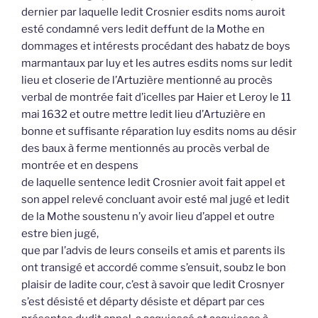
dernier par laquelle ledit Crosnier esdits noms auroit
esté condamné vers ledit deffunt de la Mothe en
dommages et intérests procédant des habatz de boys
marmantaux par luy et les autres esdits noms sur ledit
lieu et closerie de l’Artuzière mentionné au procès
verbal de montrée fait d’icelles par Haier et Leroy le 11
mai 1632 et outre mettre ledit lieu d’Artuzière en
bonne et suffisante réparation luy esdits noms au désir
des baux à ferme mentionnés au procès verbal de
montrée et en despens
de laquelle sentence ledit Crosnier avoit fait appel et
son appel relevé concluant avoir esté mal jugé et ledit
de la Mothe soustenu n’y avoir lieu d’appel et outre
estre bien jugé,
que par l’advis de leurs conseils et amis et parents ils
ont transigé et accordé comme s’ensuit, soubz le bon
plaisir de ladite cour, c’est à savoir que ledit Crosnyer
s’est désisté et départy désiste et départ par ces