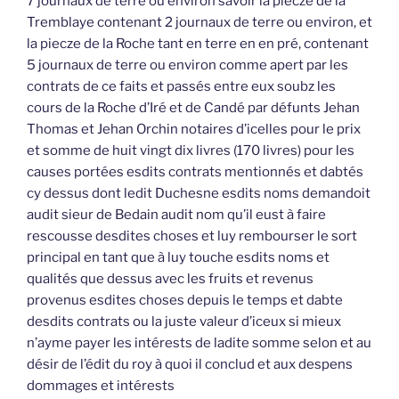
7 journaux de terre ou environ savoir la piecze de la
Tremblaye contenant 2 journaux de terre ou environ, et
la piecze de la Roche tant en terre en en pré, contenant
5 journaux de terre ou environ comme apert par les
contrats de ce faits et passés entre eux soubz les
cours de la Roche d’Iré et de Candé par défunts Jehan
Thomas et Jehan Orchin notaires d’icelles pour le prix
et somme de huit vingt dix livres (170 livres) pour les
causes portées esdits contrats mentionnés et dabtés
cy dessus dont ledit Duchesne esdits noms demandoit
audit sieur de Bedain audit nom qu’il eust à faire
rescousse desdites choses et luy rembourser le sort
principal en tant que à luy touche esdits noms et
qualités que dessus avec les fruits et revenus
provenus esdites choses depuis le temps et dabte
desdits contrats ou la juste valeur d’iceux si mieux
n’ayme payer les intérests de ladite somme selon et au
désir de l’édit du roy à quoi il conclud et aux despens
dommages et intérests