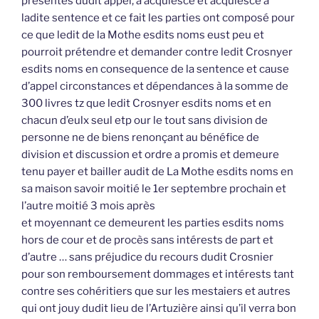
présentes dudit appel, a acquiescé et acquiesce à
ladite sentence et ce fait les parties ont composé pour
ce que ledit de la Mothe esdits noms eust peu et
pourroit prétendre et demander contre ledit Crosnyer
esdits noms en consequence de la sentence et cause
d’appel circonstances et dépendances à la somme de
300 livres tz que ledit Crosnyer esdits noms et en
chacun d’eulx seul etp our le tout sans division de
personne ne de biens renonçant au bénéfice de
division et discussion et ordre a promis et demeure
tenu payer et bailler audit de La Mothe esdits noms en
sa maison savoir moitié le 1er septembre prochain et
l’autre moitié 3 mois après
et moyennant ce demeurent les parties esdits noms
hors de cour et de procès sans intérests de part et
d’autre … sans préjudice du recours dudit Crosnier
pour son remboursement dommages et intérests tant
contre ses cohéritiers que sur les mestaiers et autres
qui ont jouy dudit lieu de l’Artuzière ainsi qu’il verra bon