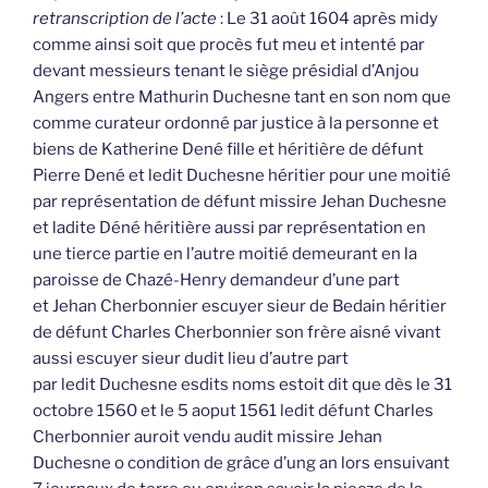
retranscription de l’acte
: Le 31 août 1604 après midy
comme ainsi soit que procès fut meu et intenté par
devant messieurs tenant le siège présidial d’Anjou
Angers entre Mathurin Duchesne tant en son nom que
comme curateur ordonné par justice à la personne et
biens de Katherine Dené fille et héritière de défunt
Pierre Dené et ledit Duchesne héritier pour une moitié
par représentation de défunt missire Jehan Duchesne
et ladite Déné héritière aussi par représentation en
une tierce partie en l’autre moitié demeurant en la
paroisse de Chazé-Henry demandeur d’une part
et Jehan Cherbonnier escuyer sieur de Bedain héritier
de défunt Charles Cherbonnier son frère aisné vivant
aussi escuyer sieur dudit lieu d’autre part
par ledit Duchesne esdits noms estoit dit que dès le 31
octobre 1560 et le 5 aoput 1561 ledit défunt Charles
Cherbonnier auroit vendu audit missire Jehan
Duchesne o condition de grâce d’ung an lors ensuivant