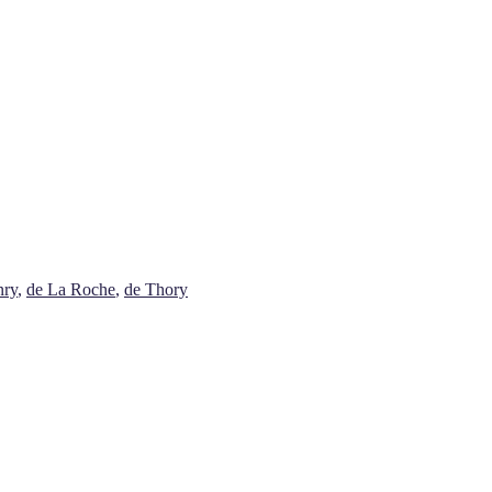
nry
,
de La Roche
,
de Thory