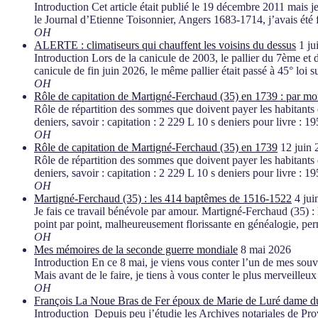
Introduction Cet article était publié le 19 décembre 2011 mais j
le Journal d’Etienne Toisonnier, Angers 1683-1714, j’avais été
OH
ALERTE : climatiseurs qui chauffent les voisins du dessus
1 ju
Introduction Lors de la canicule de 2003, le pallier du 7ème et de
canicule de fin juin 2026, le même pallier était passé à 45° loi 
OH
Rôle de capitation de Martigné-Ferchaud (35) en 1739 : par mo
Rôle de répartition des sommes que doivent payer les habitants d
deniers, savoir : capitation : 2 229 L 10 s deniers pour livre : 
OH
Rôle de capitation de Martigné-Ferchaud (35) en 1739
12 juin
Rôle de répartition des sommes que doivent payer les habitants d
deniers, savoir : capitation : 2 229 L 10 s deniers pour livre : 
OH
Martigné-Ferchaud (35) : les 414 baptêmes de 1516-1522
4 jui
Je fais ce travail bénévole par amour. Martigné-Ferchaud (35
point par point, malheureusement florissante en généalogie, pe
OH
Mes mémoires de la seconde guerre mondiale
8 mai 2026
Introduction En ce 8 mai, je viens vous conter l’un de mes souven
Mais avant de le faire, je tiens à vous conter le plus merveille
OH
François La Noue Bras de Fer époux de Marie de Luré dame du
Introduction Depuis peu j’étudie les Archives notariales de Prov