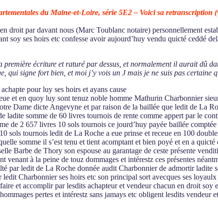
rtementales du Maine-et-Loire, série 5E2 – Voici sa retranscription (voi
s en droit par davant nous (Marc Toublanc notaire) personnellement es
 soy ses hoirs etc confesse avoir aujourd’huy vendu quicté ceddé delai
remière écriture et raturé par dessus, et normalement il aurait dû dans 
 qui signe fort bien, et moi j’y vois un J mais je ne suis pas certaine 
 achapte pour luy ses hoirs et ayans cause
y deue et en quoy luy sont tenuz noble homme Mathurin Charbonnier sie
Notre Dame dicte Angevyne et par raison de la baillée que ledit de La R
de ladite somme de 60 livres tournois de rente comme appert par le contra
 somme de 2 657 livres 10 sols tournois ce jourd’huy payée baillée compt
 sols tournois ledit de La Roche a eue prinse et receue en 100 doubles d
uelle somme il s’est tenu et tient acomptant et bien poyé et en a quicté e
lle Barbe de Thory son espouse au garantage de ceste présente vendition e
nt venant à la peine de touz dommages et intérestz ces présentes néant
faculté par ledit de La Roche donnée audit Charbonnier de admortir ladit
ar ledit Charbonnier ses hoirs etc son principal sort avecques ses loyaulx
r faire et accomplir par lesdits achapteur et vendeur chacun en droit soy e
s dhommages pertes et intérestz sans jamays etc obligent lesdits vendeur 