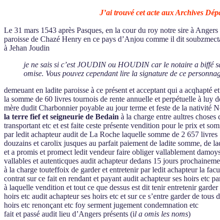
J’ai trouvé cet acte aux Archives Dépa
Le 31 mars 1543 après Pasques, en la cour du roy notre sire à Anger
paroisse de Chazé Henry en ce pays d’Anjou comme il dit soubzmectant
à Jehan Joudin
je ne sais si c’est JOUDIN ou HOUDIN car le notaire a biffé sa p
omise. Vous pouvez cependant lire la signature de ce personnage,
demeuant en ladite paroisse à ce présent et acceptant qui a acqhapté et
la somme de 60 livres tournois de rente annuelle et perpétuelle à lu
mère dudit Charbonnier poyable au jour terme et feste de la nativité 
la terre fief et seigneurie de Bedain
à la charge entre aultres choses 
transportant etc et est faite ceste présente vendition pour le prix et
par ledit achapteur audit de La Roche laquelle somme de 2 657 livres 10
douzains et carolix jusques au parfait paiement de ladite somme, de laq
et a promis et promect ledit vendeur faire obliger vallablement damoyse
vallables et autenticques audit achapteur dedans 15 jours prochaineme
à la charge touteffoix de garder et entretenir par ledit achapteur la 
contrat sur ce fait en rendant et payant audit achapteur ses hoirs etc p
à laquelle vendition et tout ce que dessus est dit tenir entretenir garde
hoirs etc audit achapteur ses hoirs etc et sur ce s’entre garder de tou
hoirs etc renonçant etc foy serment jugement condemnation etc
fait et passé audit lieu d’Angers présents (i
l a omis les noms
)