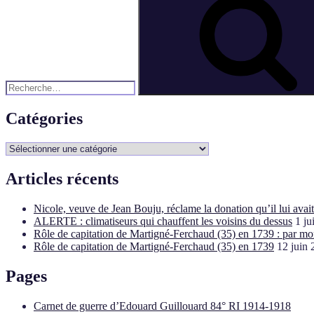
pour
:
Catégories
Catégories
Articles récents
Nicole, veuve de Jean Bouju, réclame la donation qu’il lui avai
ALERTE : climatiseurs qui chauffent les voisins du dessus
1 ju
Rôle de capitation de Martigné-Ferchaud (35) en 1739 : par mo
Rôle de capitation de Martigné-Ferchaud (35) en 1739
12 juin
Pages
Carnet de guerre d’Edouard Guillouard 84° RI 1914-1918