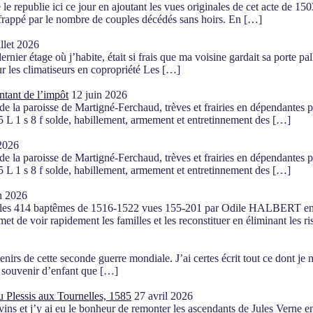
e le republie ici ce jour en ajoutant les vues originales de cet acte de 
 frappé par le nombre de couples décédés sans hoirs. En […]
illet 2026
rnier étage où j’habite, était si frais que ma voisine gardait sa porte pal
sur les climatiseurs en copropriété Les […]
ntant de l’impôt
12 juin 2026
e la paroisse de Martigné-Ferchaud, trèves et frairies en dépendantes p
195 L 1 s 8 f solde, habillement, armement et entretinnement des […]
 2026
e la paroisse de Martigné-Ferchaud, trèves et frairies en dépendantes p
195 L 1 s 8 f solde, habillement, armement et entretinnement des […]
n 2026
) : les 414 baptêmes de 1516-1522 vues 155-201 par Odile HALBERT en 2
rmet de voir rapidement les familles et les reconstituer en éliminant l
irs de cette seconde guerre mondiale. J’ai certes écrit tout ce dont je me
ux souvenir d’enfant que […]
 Plessis aux Tournelles, 1585
27 avril 2026
ins et j’y ai eu le bonheur de remonter les ascendants de Jules Verne en