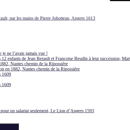
ault, par les mains de Pierre Johotteau, Angers 1613
je ne l’avais jamais vue !
s 12 enfants de Jean Berault et Françoise Beudin à leur succession, Ma
1882, Nantes chemin de la Ripossière
ion en 1882, Nantes chemin de la Ripossière
n 1609
n 1609
é pour un salariat seulement, Le Lion d’Angers 1593
Recherche