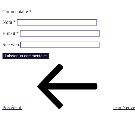
Commentaire
*
Nom
*
E-mail
*
Site web
Navigation
Article
précédent
de
l’article
Précédent
Jean Nepveu
Article
suivant