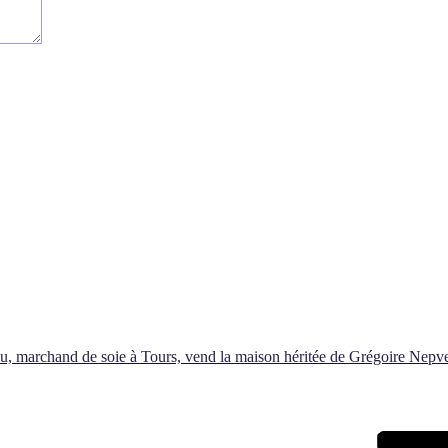
, marchand de soie à Tours, vend la maison héritée de Grégoire Nepv