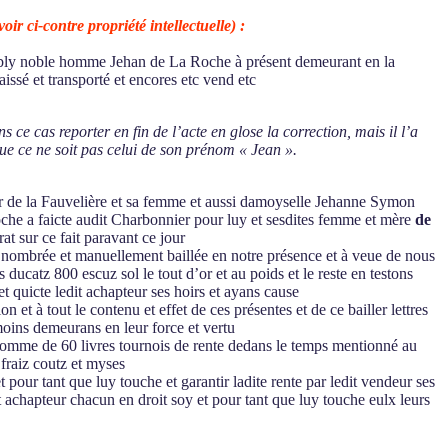
r ci-contre propriété intellectuelle) :
tably noble homme Jehan de La Roche à présent demeurant en la
ssé et transporté et encores etc vend etc
ce cas reporter en fin de l’acte en glose la correction, mais il l’a
que ce ne soit pas celui de son prénom « Jean ».
ur de la Fauvelière et sa femme et aussi damoyselle Jehanne Symon
oche a faicte audit Charbonnier pour luy et sesdites femme et mère
de
t sur ce fait paravant ce jour
ée nombrée et manuellement baillée en notre présence et à veue de nous
ucatz 800 escuz sol le tout d’or et au poids et le reste en testons
t quicte ledit achapteur ses hoirs et ayans cause
t à tout le contenu et effet de ces présentes et de ce bailler lettres
moins demeurans en leur force et vertu
e somme de 60 livres tournois de rente dedans le temps mentionné au
 fraiz coutz et myses
t pour tant que luy touche et garantir ladite rente par ledit vendeur ses
et achapteur chacun en droit soy et pour tant que luy touche eulx leurs