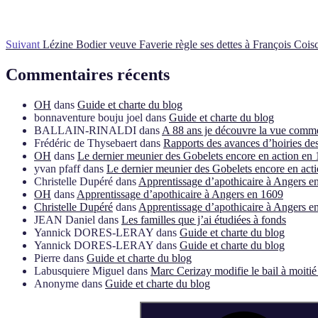
Suivant
Lézine Bodier veuve Faverie règle ses dettes à François Coisc
Commentaires récents
OH
dans
Guide et charte du blog
bonnaventure bouju joel
dans
Guide et charte du blog
BALLAIN-RINALDI
dans
A 88 ans je découvre la vue comme 
Frédéric de Thysebaert
dans
Rapports des avances d’hoiries de
OH
dans
Le dernier meunier des Gobelets encore en action en 
yvan pfaff
dans
Le dernier meunier des Gobelets encore en act
Christelle Dupéré
dans
Apprentissage d’apothicaire à Angers e
OH
dans
Apprentissage d’apothicaire à Angers en 1609
Christelle Dupéré
dans
Apprentissage d’apothicaire à Angers e
JEAN Daniel
dans
Les familles que j’ai étudiées à fonds
Yannick DORES-LERAY
dans
Guide et charte du blog
Yannick DORES-LERAY
dans
Guide et charte du blog
Pierre
dans
Guide et charte du blog
Labusquiere Miguel
dans
Marc Cerizay modifie le bail à moiti
Anonyme
dans
Guide et charte du blog
Recherche