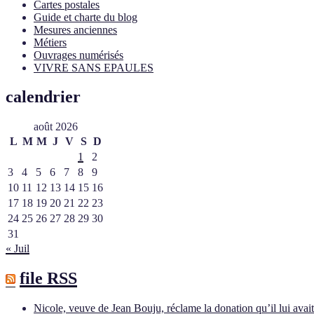
Cartes postales
Guide et charte du blog
Mesures anciennes
Métiers
Ouvrages numérisés
VIVRE SANS EPAULES
calendrier
août 2026
L
M
M
J
V
S
D
1
2
3
4
5
6
7
8
9
10
11
12
13
14
15
16
17
18
19
20
21
22
23
24
25
26
27
28
29
30
31
« Juil
file RSS
Nicole, veuve de Jean Bouju, réclame la donation qu’il lui avai