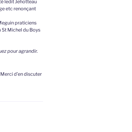
té ledit Jehotteau
lige etc renonçant
 Meguin praticiens
 St Michel du Boys
uez pour agrandir.
t
Merci d’en discuter