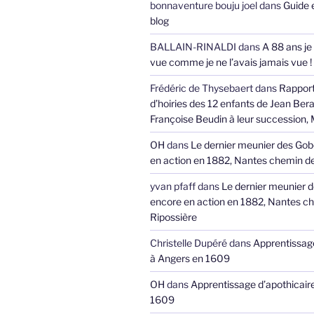
bonnaventure bouju joel
dans
Guide 
blog
BALLAIN-RINALDI
dans
A 88 ans je
vue comme je ne l’avais jamais vue !
Frédéric de Thysebaert
dans
Rappor
d’hoiries des 12 enfants de Jean Bera
Françoise Beudin à leur succession,
OH
dans
Le dernier meunier des Gob
en action en 1882, Nantes chemin de
yvan pfaff
dans
Le dernier meunier 
encore en action en 1882, Nantes ch
Ripossière
Christelle Dupéré
dans
Apprentissage
à Angers en 1609
OH
dans
Apprentissage d’apothicair
1609