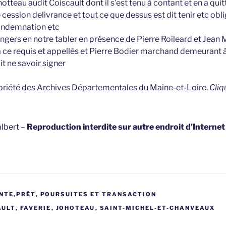
hotteau audit Coiscault dont il s’est tenu à contant et en a quit
 cession delivrance et tout ce que dessus est dit tenir etc ob
ondemnation etc
Angers en notre tabler en présence de Pierre Roileard et Jean
ce requis et appellés et Pierre Bodier marchand demeurant à
it ne savoir signer
opriété des Archives Départementales du Maine-et-Loire.
Cliq
lbert –
Reproduction interdite sur autre endroit d’Interne
NTE,PRÊT
,
POURSUITES ET TRANSACTION
AULT
,
FAVERIE
,
JOHOTEAU
,
SAINT-MICHEL-ET-CHANVEAUX