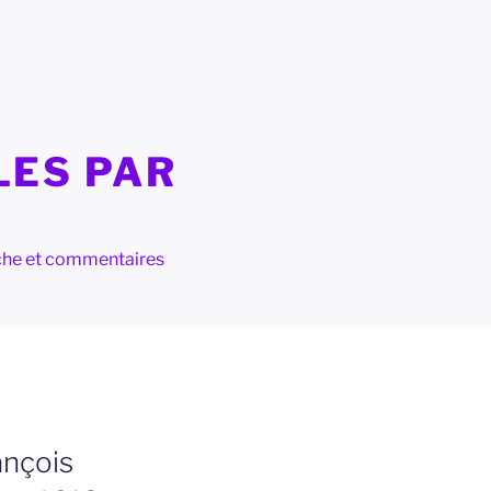
LES PAR
herche et commentaires
ançois