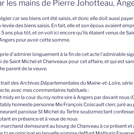
ar les mains de Pierre Johotteau, Ang
 régler car ses biens ont été saisis, et donc elle doit aussi payer 
-levée des biens saisis. En fait, elle et son époux avaient emp
5 ans plus tôt, et on voit ici encore qu’ils étaient venus de Sai
Angers pour avoir cette somme.
prie d’admirer longuement à la fin de cet acte l’admirable sig
si de Saint Michel et Chanveaux pour cet affaire, et qui est sa
e parent de la veuve.
extrait des Archives Départementales du Maine-et-Loire, série 
l’acte, avec mes commentaires habituels :
t midy en la cour du roy notre sire à Angers par davant nous 
ably honneste personne Me François Coiscault clerc juré au gr
demeurant paroisse St Michel du Tertre soubzmectant confesse 
ant en présence et à veue de nous
u marchand demeurant au bourg de Chanveau à ce présent et 
 tz en principal en laquelle somme deffunt Mathurin Faverye