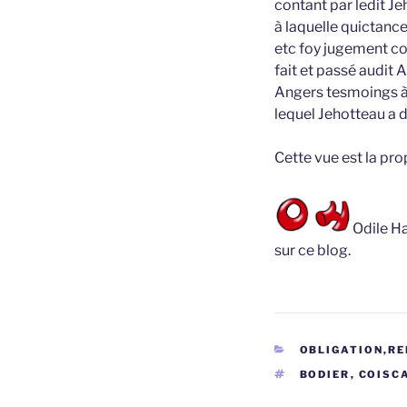
contant par ledit Je
à laquelle quictance
etc foy jugement c
fait et passé audit 
Angers tesmoings à 
lequel Jehotteau a d
Cette vue est la pr
Odile Ha
sur ce blog.
CATÉGORIES
OBLIGATION,RE
ÉTIQUETTES
BODIER
,
COISC