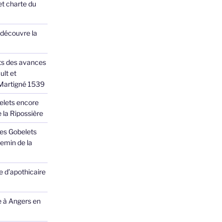
et charte du
 découvre la
ts des avances
ult et
 Martigné 1539
elets encore
 la Ripossière
des Gobelets
emin de la
 d’apothicaire
e à Angers en