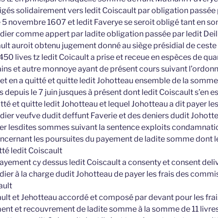
gés solidairement vers ledit Coiscault par obligation passée p
 le 5 novembre 1607 et ledit Faverye se seroit obligé tant en s
dier comme appert par ladite obligation passée par ledit Deil
ault auroit obtenu jugement donné au siège présidial de ceste v
0 lives tz ledit Coicault a prise et receue en espèces de qua
ins et autre monnoye ayant de présent cours suivant l’ordonna
 et en a quitté et quitte ledit Johotteau ensemble de la somme
s depuis le 7 juin jusques à présent dont ledit Coiscault s’en e
itté et quitte ledit Johotteau et lequel Johotteau a dit payer 
odier veufve dudit deffunt Faverie et des deniers dudit Johott
er lesdites sommes suivant la sentence exploits condamnation
concernant les poursuites du payement de ladite somme dont le
tté ledit Coiscault
ayement cy dessus ledit Coiscault a consenty et consent del
odier à la charge dudit Johotteau de payer les frais des commi
ault
ault et Jehotteau accordé et composé par devant pour les frai
ment et recouvrement de ladite somme à la somme de 11 livre