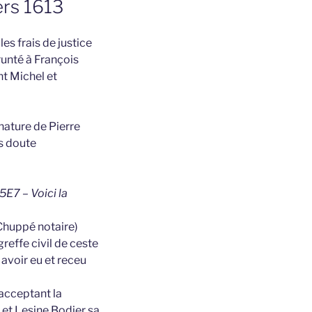
ers 1613
les frais de justice
runté à François
nt Michel et
nature de Pierre
ns doute
5E7 – Voici la
(Chuppé notaire)
effe civil de ceste
avoir eu et receu
acceptant la
 et Lesine Bodier sa