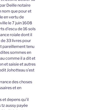
ar Deille notaire
on nom que pour et
le en vertu de
ille le 7 juin 1608
rts d’escu de 16 sols
nce roiale dont il
 de 33 livres pour
st pareillement tenu
lesdites sommes en
eau comme il a dit et
 et saisie et autres
dit Johotteau s’est
ivrance des choses
ssaires et en
s et depens qu’il
s tz aussy payée