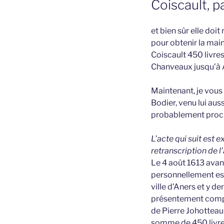
Coiscault, p
et bien sûr elle doit
pour obtenir la main
Coiscault 450 livres 
Chanveaux jusqu’à 
Maintenant, je vous 
Bodier, venu lui aus
probablement proch
L’acte qui suit est 
retranscription de 
Le 4 août 1613 avan
personnellement est
ville d’Aners et y 
présentement compt
de Pierre Johottea
somme de 450 livres