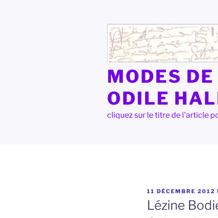
Aller
au
contenu
principal
MODES DE 
ODILE HA
cliquez sur le titre de l'articl
PUBLIÉ
11 DÉCEMBRE 2012
LE
Lézine Bodie