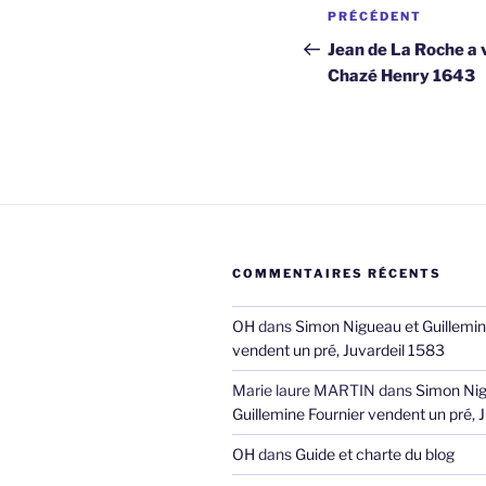
Navigation
Article
PRÉCÉDENT
de
précédent
Jean de La Roche a 
Chazé Henry 1643
l’article
COMMENTAIRES RÉCENTS
OH
dans
Simon Nigueau et Guillemin
vendent un pré, Juvardeil 1583
Marie laure MARTIN
dans
Simon Nig
Guillemine Fournier vendent un pré, 
OH
dans
Guide et charte du blog