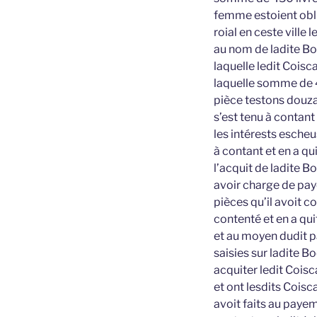
femme estoient obli
roial en ceste ville
au nom de ladite Bo
laquelle ledit Coisc
laquelle somme de 45
pièce testons douza
s’est tenu à contant
les intérests escheu
à contant et en a qu
l’acquit de ladite B
avoir charge de pay
pièces qu’il avoit 
contenté et en a qui
et au moyen dudit p
saisies sur ladite B
acquiter ledit Coisc
et ont lesdits Coisc
avoit faits au paye