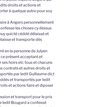
its droits et actions et
porter à quelque autre pour soy
re sire à Angers personnellement
confesse les choses cy dessus
’huy quicté céddé délaissé et
laisse et transporte dès
ré en la personne de Julyen
 ce présent acceptant et
r ses hoirs etc tous et chacuns
s contrats et autres droits et
sportés par ledit Guillaume dict
ceddés et transportés par ledit
oits et actions faire et diposer
ssion et transport pour le prix
e ledit Bougard a confessé