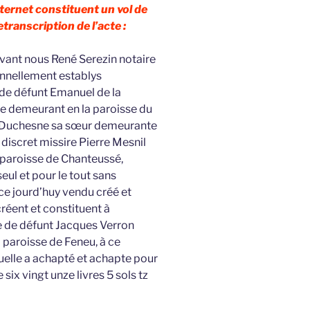
nternet constituent un vol de
retranscription de l’acte :
evant nous René Serezin notaire
onnellement establys
de défunt Emanuel de la
ye demeurant en la paroisse du
e Duchesne sa sœur demeurante
 discret missire Pierre Mesnil
 paroisse de Chanteussé,
eul et pour le tout sans
ce jourd’huy vendu créé et
réent et constituent à
 de défunt Jacques Verron
 paroisse de Feneu, à ce
uelle a achapté et achapte pour
six vingt unze livres 5 sols tz