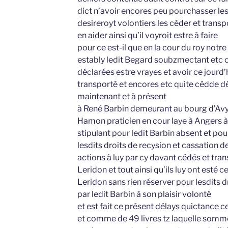
dict n’avoir encores peu pourchasser lesd
desireroyt volontiers les céder et trans
en aider ainsi qu’il voyroit estre à faire
pour ce est-il que en la cour du roy not
estably ledit Begard soubzmectant etc 
déclarées estre vrayes et avoir ce jourd
transporté et encores etc quite cèdde dé
maintenant et à présent
à René Barbin demeurant au bourg d’Avy
Hamon praticien en cour laye à Angers à
stipulant pour ledit Barbin absent et pou
lesdits droits de recysion et cassation de
actions à luy par cy davant cédés et tran
Leridon et tout ainsi qu’ils luy ont esté 
Leridon sans rien réserver pour lesdits dr
par ledit Barbin à son plaisir volonté
et est fait ce présent délays quictance ce
et comme de 49 livres tz laquelle somm