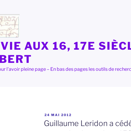
VIE AUX 16, 17E SIÈC
LBERT
e pour l'avoir pleine page – En bas des pages les outils de rec
PUBLIÉ
24 MAI 2012
LE
Guillaume Leridon a cédé