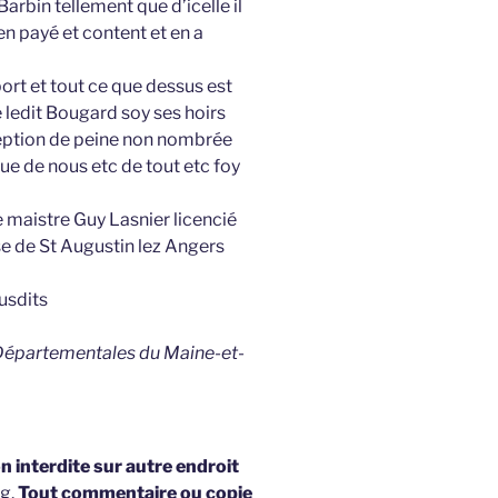
Barbin tellement que d’icelle il
en payé et content et en a
ort et tout ce que dessus est
 ledit Bougard soy ses hoirs
xception de peine non nombrée
ue de nous etc de tout etc foy
maistre Guy Lasnier licencié
se de St Augustin lez Angers
susdits
 Départementales du Maine-et-
 interdite sur autre endroit
og.
Tout commentaire ou copie