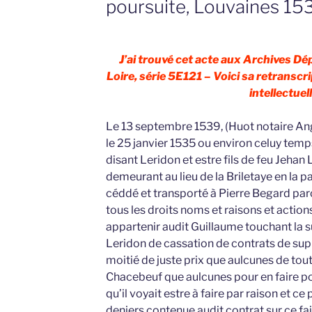
poursuite, Louvaines 15
J’ai trouvé cet acte aux Archives D
Loire, série 5E121 – Voici sa retranscri
intellectuell
Le 13 septembre 1539, (Huot notaire An
le 25 janvier 1535 ou environ celuy te
disant Leridon et estre fils de feu Jehan
demeurant au lieu de la Briletaye en la 
céddé et transporté à Pierre Begard par
tous les droits noms et raisons et actio
appartenir audit Guillaume touchant la 
Leridon de cassation de contrats de sup
moitié de juste prix que aulcunes de tou
Chacebeuf que aulcunes pour en faire po
qu’il voyait estre à faire par raison et 
deniers contenue audit contrat sur ce fai