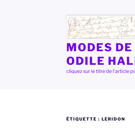
Aller
au
contenu
principal
MODES DE 
ODILE HA
cliquez sur le titre de l'articl
ÉTIQUETTE :
LERIDON