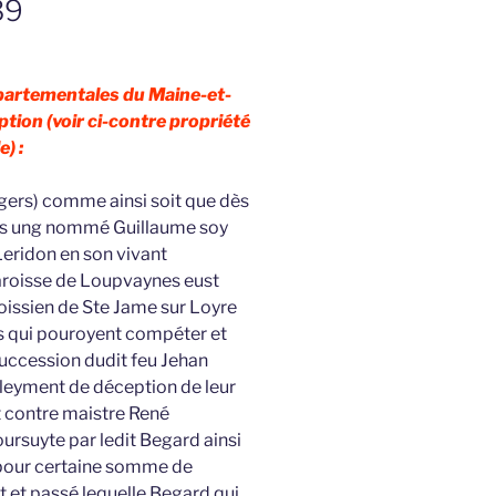
39
épartementales du Maine-et-
ption (voir ci-contre propriété
e) :
gers) comme ainsi soit que dès
mps ung nommé Guillaume soy
 Leridon en son vivant
paroisse de Loupvaynes eust
oissien de Ste Jame sur Loyre
ns qui pouroyent compéter et
succession dudit feu Jehan
leyment de déception de leur
t contre maistre René
ursuyte par ledit Begard ainsi
ce pour certaine somme de
t et passé lequelle Begard qui