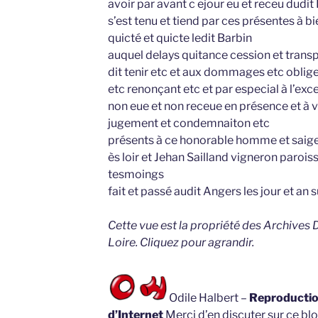
avoir par avant c ejour eu et receu dudit 
s’est tenu et tiend par ces présentes à bi
quicté et quicte ledit Barbin
auquel delays quitance cession et transp
dit tenir etc et aux dommages etc oblige
etc renonçant etc et par especial à l’e
non eue et non receue en présence et à v
jugement et condemnaiton etc
présents à ce honorable homme et saige 
ès loir et Jehan Sailland vigneron parois
tesmoings
fait et passé audit Angers les jour et an 
Cette vue est la propriété des Archives
Loire. Cliquez pour agrandir.
Odile Halbert –
Reproduction
d’Internet
Merci d’en discuter sur ce bl