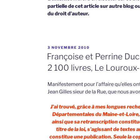
partielle de cet article sur autre blog o
du droit d’auteur.
PUBLIÉ
3 NOVEMBRE 2010
LE
Françoise et Perrine Du
2 100 livres, Le Lourou
Manifestement pour l’affaire qu’elles ont
Jean Gilles sieur de la Rue, que nous avon
J’ai trouvé, grâce à mes longues rech
Départementales du Maine-et-Loire, 
ainsi que sa retranscription constitu
titre de la loi, s’agissant de textes 
constitue une publication. Seule la co