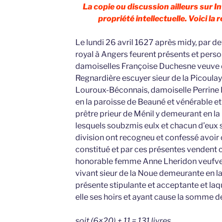
La copie ou discussion ailleurs sur I
propriété intellectuelle. Voici la 
Le lundi 26 avril 1627 après midy, par d
royal à Angers feurent présents et pers
damoiselles Françoise Duchesne veuve 
Regnardière escuyer sieur de la Picoula
Louroux-Béconnais, damoiselle Perrin
en la paroisse de Beauné et vénérable et
prêtre prieur de Ménil y demeurant en la
lesquels soubzmis eulx et chacun d’eux s
division ont recogneu et confessé avoir 
constitué et par ces présentes vendent c
honorable femme Anne Lheridon veufve
vivant sieur de la Noue demeurante en la
présente stipulante et acceptante et laq
elle ses hoirs et ayant cause la somme de 
soit (6×20) + 11 = 131 livres