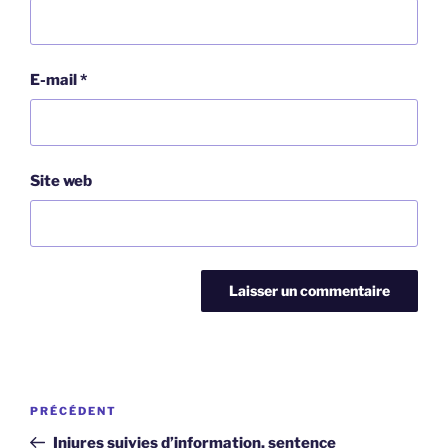
E-mail
*
Site web
Navigation
Article
PRÉCÉDENT
de
précédent
Injures suivies d’information, sentence