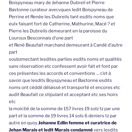
Boispyneau mary de Jehanne Dubreil et Pierre
Bastonne curateur avecvques ledit Boispyneau de
Perrine et Renée les Dubreils tant esdits noms que
eulx faisant fort de Catherine, Mathurine, Macé ? et
Pierre les Dubreils demeurant en la paroisse du
Louroux Besconnais d’une part
et René Beaufait marchand demeurant à Candé d’autre
part
soubzmectant lesdites parties esdits noms et qualités
sans réservation etc confessent avoir fait et font par
ces présentes les accords et conventions … c’et à
savoir que lesdits Boyspyneau et Bastonne esdits
noms ont céddé délaissé et transporté et encores etc
audit Beaufait ce stipulant et acceptant etc ses hoirs
etc
la moictié de la somme de 157 livres 19 solz tz par une
part et la somme de 19 livres 14 sols 6 deniers tz par
autre en quoy
Jehanne Edlin femme et curatrice de
Jehan Marais et ledit Marais condamné
vers lesdits