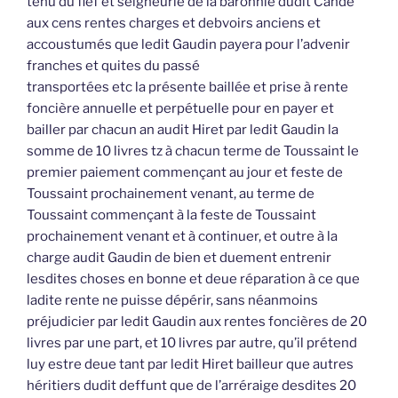
tenu du fief et seigneurie de la baronnie dudit Candé
aux cens rentes charges et debvoirs anciens et
accoustumés que ledit Gaudin payera pour l’advenir
franches et quites du passé
transportées etc la présente baillée et prise à rente
foncière annuelle et perpétuelle pour en payer et
bailler par chacun an audit Hiret par ledit Gaudin la
somme de 10 livres tz à chacun terme de Toussaint le
premier paiement commençant au jour et feste de
Toussaint prochainement venant, au terme de
Toussaint commençant à la feste de Toussaint
prochainement venant et à continuer, et outre à la
charge audit Gaudin de bien et duement entrenir
lesdites choses en bonne et deue réparation à ce que
ladite rente ne puisse dépérir, sans néanmoins
préjudicier par ledit Gaudin aux rentes foncières de 20
livres par une part, et 10 livres par autre, qu’il prétend
luy estre deue tant par ledit Hiret bailleur que autres
héritiers dudit deffunt que de l’arréraige desdites 20