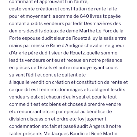
confirmant et approuvant l’un l’autre,
ceste vente création et constitution de rente faite
pour et moyennant la somme de 640 livres tz payée
contant auxdits vendeurs par ledit Desmazières des
deniers desdits dotaux de dame Marthe Le Porc de la
Porte espouse dudit sieur de Rouetz à luy laissés entre
mains par messire René d’Andigné chevalier seigneur
d’Angrie père dudit sieur de Rouetz, quelle somme
lesdits vendeurs ont eu et receue en notre présence
en pièces de 16 sols et autre monnoye ayant cours
suivant l’édit et dont etc quitent etc
à laquelle vendition création et constitution de rente et
ce que dit est tenir etc dommages etc obligent lesdits
vendeurs eulx et chacun d’eulx seul et pour le tout
comme dit est etc biens et choses à prendre vendre
etc renonczant etc et par epecial au bénéfice de
division discussion et ordre etc foy jugement
condemnation etc fait et passé audit Angers à notre
tabler présents Me Jacques Baudin et René Martin