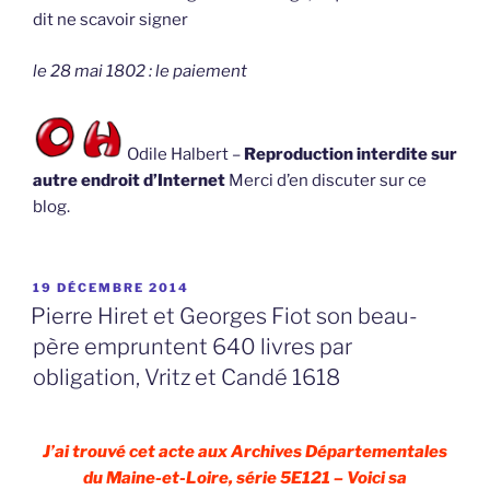
dit ne scavoir signer
le 28 mai 1802 : le paiement
Odile Halbert –
Reproduction interdite sur
autre endroit d’Internet
Merci d’en discuter sur ce
blog.
PUBLIÉ
19 DÉCEMBRE 2014
LE
Pierre Hiret et Georges Fiot son beau-
père empruntent 640 livres par
obligation, Vritz et Candé 1618
J’ai trouvé cet acte aux Archives Départementales
du Maine-et-Loire, série 5E121 – Voici sa