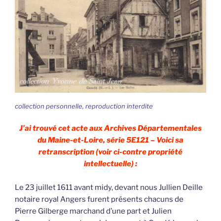
collection personnelle, reproduction interdite
J’ai trouvé cet acte aux Archives Départementales
du Maine-et-Loire, série 5E121 – Voici sa
retranscription (voir ci-contre propriété
intellectuelle) :
Le 23 juillet 1611 avant midy, devant nous Jullien Deille
notaire royal Angers furent présents chacuns de
Pierre Gilberge marchand d’une part et Julien