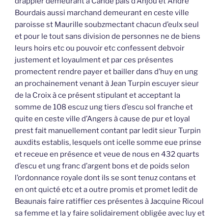
drappier demeurant à Candé pais d’Anjou et André
Bourdais aussi marchand demeurant en ceste ville
paroisse st Maurille soubzmectant chacun d’eulx seul
et pour le tout sans division de personnes ne de biens
leurs hoirs etc ou pouvoir etc confessent debvoir
justement et loyaulment et par ces présentes
promectent rendre payer et bailler dans d’huy en ung
an prochainement venant à Jean Turpin escuyer sieur
de la Croix à ce présent stipulant et acceptant la
somme de 108 escuz ung tiers d’escu sol franche et
quite en ceste ville d’Angers à cause de pur et loyal
prest fait manuellement contant par ledit sieur Turpin
auxdits establis, lesquels ont icelle somme eue prinse
et receue en présence et veue de nous en 432 quarts
d’escu et ung franc d’argent bons et de poids selon
l’ordonnance royale dont ils se sont tenuz contans et
en ont quicté etc et a outre promis et promet ledit de
Beaunais faire ratiffier ces présentes à Jacquine Ricoul
sa femme et la y faire solidairement obligée avec luy et