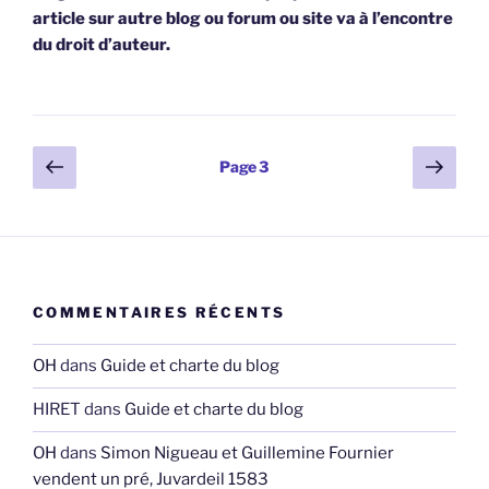
article sur autre blog ou forum ou site va à l’encontre
du droit d’auteur.
Pagination
Page
Page
Page
3
précédente
suiv
des
publications
COMMENTAIRES RÉCENTS
OH
dans
Guide et charte du blog
HIRET
dans
Guide et charte du blog
OH
dans
Simon Nigueau et Guillemine Fournier
vendent un pré, Juvardeil 1583