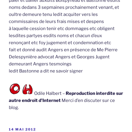
paier et bailler auxdits Boispyneau et Bastonne esdits
noms dedans 3 sepmaines prochainement venant, et
oultre demeure tenu ledit acquiter vers les
commissaires de leurs frais mises et despens
à laquelle cession tenir etc dommages etc obligent
lesdites partyes esdits noms et chacun d’eux
renonçant etc foy jugement et condemnation etc
fait et donné audit Angers en présence de Me Pierre
Delespynière advocat Angers et Georges Jugent
demeurant Angers tesmoings
ledit Bastonne a dit ne savoir signer
Odile Halbert –
Reproduction interdite sur
autre endroit d’Internet
Merci d’en discuter sur ce
blog.
PUBLIÉ
14 MAI 2012