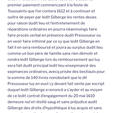
premier paiement commenczant à la feste de
Toussaints que l’on contera 1612 et à continuer et
oultre de payer par ledit Gilberge les rentes deues
pour raison dudit lieu et l’entretenement de
réparations ordinaires en pourra néanmoings faire
faire procès verbal en présence dudit Pressoueur ou
en veoir faire inthimé par ce sy que ledit Gilberge en
fait il en sera remboursé et jouira au surplus dudit lieu
comme un bon père de famille sans rien démolir et
rendra ledit Gilberge lors du remboursement qui luy
sera fait dudit principal ledit lieu ensepmancé des
sepmances ordinaires, avecq prisée des bestiaulx pour
la somme de 140 livres nonobstant que le dit
Pressoueur luy en eust cy devant fait vente par escript
duquel ledit Gilberge a renoncé a s’ayder et au moyen
de ce ledit contrat d’engaigement du 20 mai 1610
demeure nul et résilié saug et sans préjudice audit
Gilberge des droits d’hypothèque à luy acquis et sans