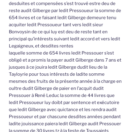
desduites et compensées s’est trouvé estre deu de
reste audit Gilberge par ledit Pressoueur la somme de
654 livres et ce faisant ledit Gilberge demeure tenu
acquiter ledit Pressoueur tant vers ledit sieur
Bonvoysin de ce qui luy est deu de reste tant en
principal qu’intérests suivant ledit accord et vers ledit
Legaigneux, et desdites rentes
laquelle somme de 654 livres ledit Pressouer s’est
obligé et a promis la payer audit Gilberge dans 7 ans et
jusques à ce jouira ledit Gilberge dudit lieu de la
Tayloyrie pour tous intérests de ladite somme
mesmes des fruits de la présente année à la charge en
oultre dudit Gilberge de paier en l’acquit dudit
Pressouer à René Leduc la somme de 44 livres que
ledit Pressoueur luy doibt par sentence et exécutoire
que ledit Gilberge avec quictance et les rendra audit
Pressoueur et par chascune desdites années pendant
ladite jouissance paiera ledit Gilberge audit Pressouer
la somme de 30 livres tz à la feste de Toussaints