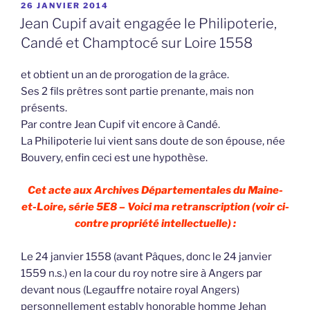
PUBLIÉ
26 JANVIER 2014
LE
Jean Cupif avait engagée le Philipoterie,
Candé et Champtocé sur Loire 1558
et obtient un an de prorogation de la grâce.
Ses 2 fils prêtres sont partie prenante, mais non
présents.
Par contre Jean Cupif vit encore à Candé.
La Philipoterie lui vient sans doute de son épouse, née
Bouvery, enfin ceci est une hypothèse.
Cet acte aux Archives Départementales du Maine-
et-Loire, série 5E8 – Voici ma retranscription (voir ci-
contre propriété intellectuelle) :
Le 24 janvier 1558 (avant Pâques, donc le 24 janvier
1559 n.s.) en la cour du roy notre sire à Angers par
devant nous (Legauffre notaire royal Angers)
personnellement estably honorable homme Jehan