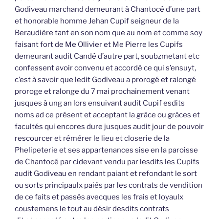
Godiveau marchand demeurant à Chantocé d’une part
et honorable homme Jehan Cupif seigneur de la
Beraudière tant en son nom que au nom et comme soy
faisant fort de Me Ollivier et Me Pierre les Cupifs
demeurant audit Candé d’autre part, soubzmetant etc
confessent avoir convenu et accordé ce qui s’ensuyt,
c’est à savoir que ledit Godiveau a prorogé et ralongé
proroge et ralonge du 7 mai prochainement venant
jusques à ung an lors ensuivant audit Cupif esdits
noms ad ce présent et acceptant la grâce ou grâces et
facultés qui encores dure jusques audit jour de pouvoir
rescourcer et rémérer le lieu et closerie de la
Phelipeterie et ses appartenances sise en la paroisse
de Chantocé par cidevant vendu par lesdits les Cupifs
audit Godiveau en rendant paiant et refondant le sort
ou sorts principaulx paiés par les contrats de vendition
de ce faits et passés avecques les frais et loyaulx
coustemens le tout au désir desdits contrats