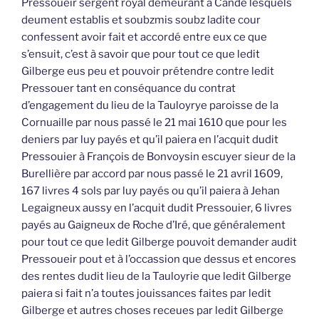
Pressoueir sergent royal demeurant à Candé lesquels
deument establis et soubzmis soubz ladite cour
confessent avoir fait et accordé entre eux ce que
s’ensuit, c’est à savoir que pour tout ce que ledit
Gilberge eus peu et pouvoir prétendre contre ledit
Pressouer tant en conséquance du contrat
d’engagement du lieu de la Tauloyrye paroisse de la
Cornuaille par nous passé le 21 mai 1610 que pour les
deniers par luy payés et qu’il paiera en l’acquit dudit
Pressouier à François de Bonvoysin escuyer sieur de la
Burellière par accord par nous passé le 21 avril 1609,
167 livres 4 sols par luy payés ou qu’il paiera à Jehan
Legaigneux aussy en l’acquit dudit Pressouier, 6 livres
payés au Gaigneux de Roche d’Iré, que généralement
pour tout ce que ledit Gilberge pouvoit demander audit
Pressoueir pout et à l’occassion que dessus et encores
des rentes dudit lieu de la Tauloyrie que ledit Gilberge
paiera si fait n’a toutes jouissances faites par ledit
Gilberge et autres choses receues par ledit Gilberge