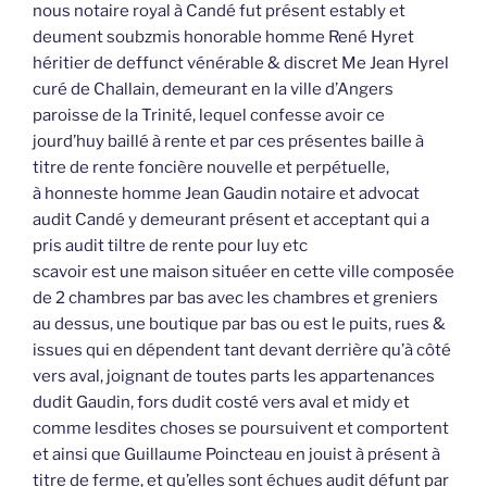
nous notaire royal à Candé fut présent estably et
deument soubzmis honorable homme René Hyret
héritier de deffunct vénérable & discret Me Jean Hyrel
curé de Challain, demeurant en la ville d’Angers
paroisse de la Trinité, lequel confesse avoir ce
jourd’huy baillé à rente et par ces présentes baille à
titre de rente foncière nouvelle et perpétuelle,
à honneste homme Jean Gaudin notaire et advocat
audit Candé y demeurant présent et acceptant qui a
pris audit tiltre de rente pour luy etc
scavoir est une maison situéer en cette ville composée
de 2 chambres par bas avec les chambres et greniers
au dessus, une boutique par bas ou est le puits, rues &
issues qui en dépendent tant devant derrière qu’à côté
vers aval, joignant de toutes parts les appartenances
dudit Gaudin, fors dudit costé vers aval et midy et
comme lesdites choses se poursuivent et comportent
et ainsi que Guillaume Poincteau en jouist à présent à
titre de ferme, et qu’elles sont échues audit défunt par