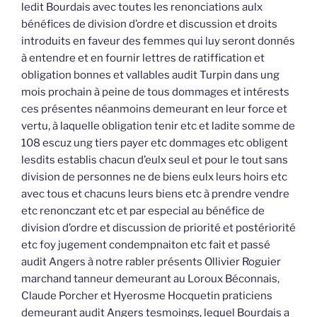
ledit Bourdais avec toutes les renonciations aulx
bénéfices de division d’ordre et discussion et droits
introduits en faveur des femmes qui luy seront donnés
à entendre et en fournir lettres de ratiffication et
obligation bonnes et vallables audit Turpin dans ung
mois prochain à peine de tous dommages et intérests
ces présentes néanmoins demeurant en leur force et
vertu, à laquelle obligation tenir etc et ladite somme de
108 escuz ung tiers payer etc dommages etc obligent
lesdits establis chacun d’eulx seul et pour le tout sans
division de personnes ne de biens eulx leurs hoirs etc
avec tous et chacuns leurs biens etc à prendre vendre
etc renonczant etc et par especial au bénéfice de
division d’ordre et discussion de priorité et postériorité
etc foy jugement condempnaiton etc fait et passé
audit Angers à notre rabler présents Ollivier Roguier
marchand tanneur demeurant au Loroux Béconnais,
Claude Porcher et Hyerosme Hocquetin praticiens
demeurant audit Angers tesmoings, lequel Bourdais a