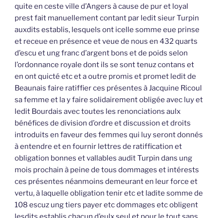
quite en ceste ville d’Angers à cause de pur et loyal
prest fait manuellement contant par ledit sieur Turpin
auxdits establis, lesquels ont icelle somme eue prinse
et receue en présence et veue de nous en 432 quarts
d’escu et ung franc d’argent bons et de poids selon
l’ordonnance royale dont ils se sont tenuz contans et
en ont quicté etc et a outre promis et promet ledit de
Beaunais faire ratiffier ces présentes à Jacquine Ricoul
sa femme et la y faire solidairement obligée avec luy et
ledit Bourdais avec toutes les renonciations aulx
bénéfices de division d’ordre et discussion et droits
introduits en faveur des femmes qui luy seront donnés
à entendre et en fournir lettres de ratiffication et
obligation bonnes et vallables audit Turpin dans ung
mois prochain à peine de tous dommages et intérests
ces présentes néanmoins demeurant en leur force et
vertu, à laquelle obligation tenir etc et ladite somme de
108 escuz ung tiers payer etc dommages etc obligent
lesdits establis chacun d’eulx seul et pour le tout sans